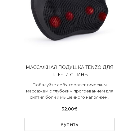
МАССАЖНАЯ ПОДУШКА TENZO ДЛЯ
ПЛЕЧ И СПИНЫ
Побалуйте себя терапевтическим
массажем с глубоким прогреванием для
снятия боли и мышечного напряжен..
52.00€
Купить