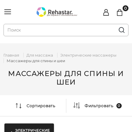
Главная
Для массажа
Электрические массажеры
Массажеры для спины и шеи
МАССАЖЕРЫ ДЛЯ СПИНЫ И
ШЕИ
Сортировать
Фильтровать
ЭЛЕКТРИЧЕСКИЕ