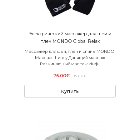
Электрический массажер для шеи и
плеч MONDO Global Relax
Массажер для шеи, плеч и спины MONDO.
Массаж Шиацу Давящий массаж
Разминающий массаж Инф..
76.00€
95.00€
Купить