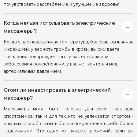
почувствовать расслабление и улучшение здоровья.
Когда нельзя использовать электрические
массажеры?
Когда у вас повышенная температура, болезнь, вызванная
инфекцией, у вас есть тромбы в крови, вы ожидаете
появления новорожденного, у вас есть рак или
заболевания почек/печени, у вас нет контроля над
артериальным давлением.
Стоит ли инвестировать в электрический
массажер?
Массажеры могут быть полезны для всех - как для
спортсменов, так и для тех, кто не увлекается спортом -
ищущих способ снизить боль и почувствовать себя более
подвижными. Это одно из лучших вложений, если вы