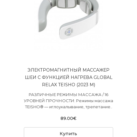
ЭЛЕКТРОМАГНИТНЫЙ МАССАЖЕР
ШЕИ С ФУНКЦИЕЙ НАГРЕВА GLOBAL
RELAX TEISHO (2023 М)
РАЗЛИЧНЫЕ РЕЖИМЫ МАССАЖА / 16
УРОВНЕЙ ПРОЧНОСТИ: Режимы массажа
TEISHO® — иглоукалывание, трепетание..
89.00€
Купить