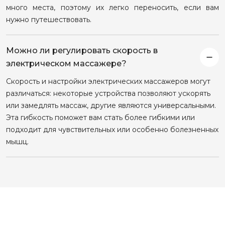
много места, поэтому их легко переносить, если вам
нужно путешествовать.
Можно ли регулировать скорость в
электрическом массажере?
Скорость и настройки электрических массажеров могут
различаться: некоторые устройства позволяют ускорять
или замедлять массаж, другие являются универсальными.
Эта гибкость поможет вам стать более гибкими или
подходит для чувствительных или особенно болезненных
мышц.