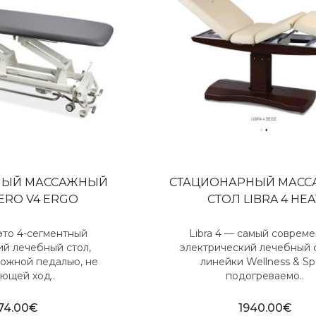
НЫЙ МАССАЖНЫЙ
СТАЦИОНАРНЫЙ МАС
ERO V4 ERGO
СТОЛ LIBRA 4 HEA
это 4-сегментный
Libra 4 — самый соврем
ий лечебный стол,
электрический лечебный 
ожной педалью, не
линейки Wellness & Sp
ющей ход..
подогреваемо..
74.00€
1940.00€