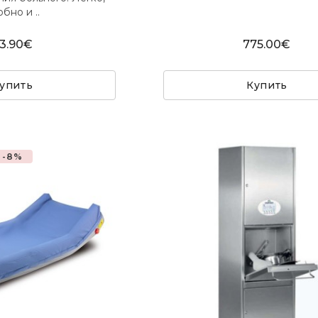
бно и ..
3.90€
775.00€
упить
Купить
-8%