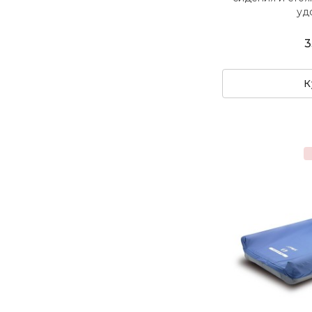
удо
3
К