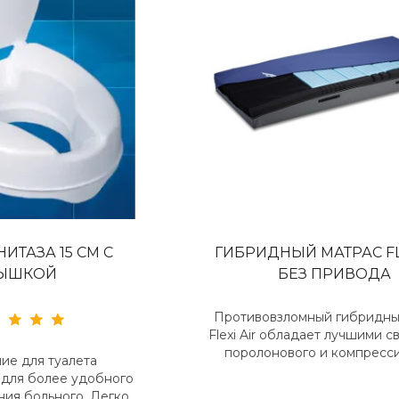
ИТАЗА 15 СМ С
ГИБРИДНЫЙ МАТРАС FL
ЫШКОЙ
БЕЗ ПРИВОДА
Противовзломный гибридны
Flexi Air обладает лучшими 
поролонового и компресси
ие для туалета
 для более удобного
ния больного. Легко,