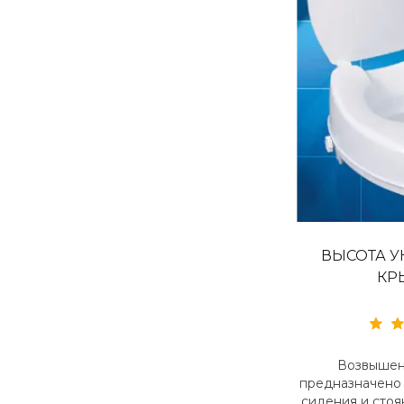
ВЫСОТА УН
КР
Возвышен
предназначено
сидения и стоя