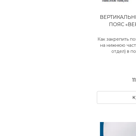
ВЕРТИКАЛЬ
ПОЯС «В
Как закрепить п
на нижнюю част
отдел) в по
1
К