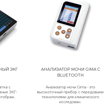
НЫЙ ЭКГ
АНАЛИЗАТОР МОЧИ GIMA С
BLUETOOTH
етка с
Анализатор мочи Gima - это
вные ЭКГ-
высокоточный прибор с передовыми
тображ..
технологиями для клинического
исследован..