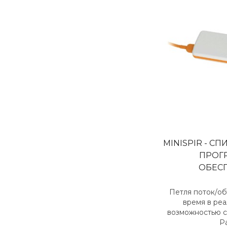
MINISPIR - С
ПРОГ
ОБЕС
Петля поток/об
время в ре
возможностью 
Р