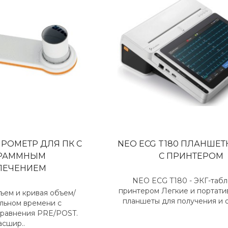
ПИРОМЕТР ДЛЯ ПК С
NEO ECG T180 ПЛАНШЕТ
РАММНЫМ
С ПРИНТЕРОМ
ПЕЧЕНИЕМ
NEO ECG T180 - ЭКГ-табл
принтером Легкие и портати
ъем и кривая объем/
планшеты для получения и о
альном времени с
сравнения PRE/POST.
асшир..