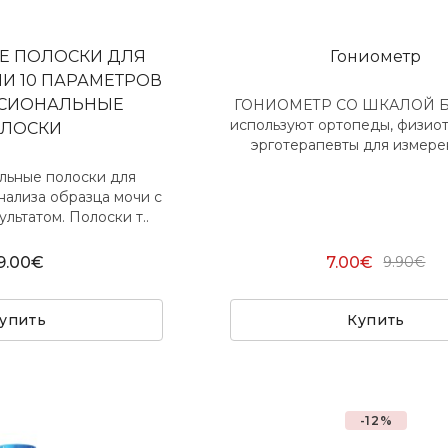
Е ПОЛОСКИ ДЛЯ
Гониометр
И 10 ПАРАМЕТРОВ
ССИОНАЛЬНЫЕ
ГОНИОМЕТР СО ШКАЛОЙ Б
используют ортопеды, физио
ЛОСКИ
эрготерапевты для измерен
льные полоски для
нализа образца мочи с
льтатом. Полоски т..
9.00€
7.00€
9.90€
упить
Купить
-12%