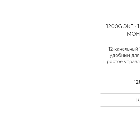
1200G ЭКГ -
МОН
12-канальный
удобный для
Простое управл
12
К