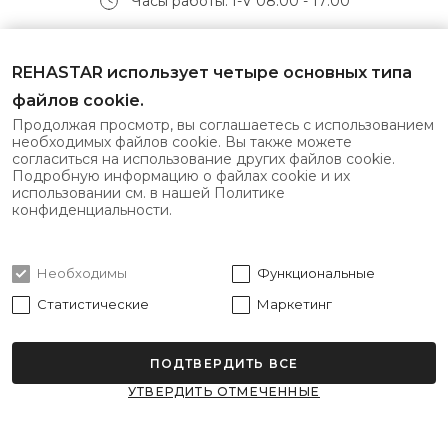
Часы работы: I-V 08:00 - 17:00
Получайте самые свежие предложения первыми!
REHASTAR использует четыре основных типа
файлов cookie.
Продолжая просмотр, вы соглашаетесь с использованием
необходимых файлов cookie. Вы также можете
согласиться на использование других файлов cookie.
Подписаться
Подробную информацию о файлах cookie и их
использовании см. в нашей Политике
конфиденциальности.
Я согласен с
политикой конфиденциальности
Необходимы
Функциональные
Статистические
Маркетинг
ПОДТВЕРДИТЬ ВСЕ
Все права защищены © 2026 Rehastar.
УТВЕРДИТЬ ОТМЕЧЕННЫЕ
Решение: