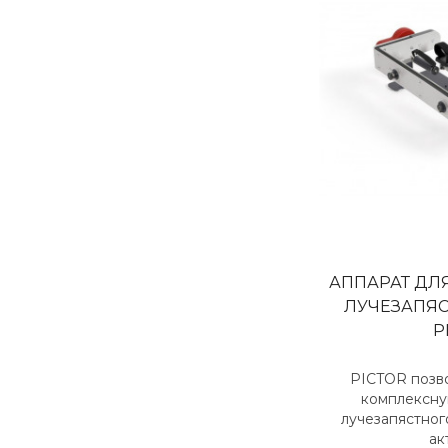
АППАРАТ ДЛ
ЛУЧЕЗАПЯС
P
PICTOR позв
комплексну
лучезапястног
ак