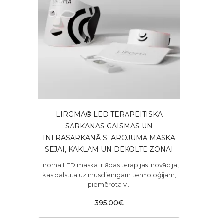
LIROMA® LED TERAPEITISKĀ
SARKANĀS GAISMAS UN
INFRASARKANĀ STAROJUMA MASKA
SEJAI, KAKLAM UN DEKOLTĒ ZONAI
Liroma LED maska ir ādas terapijas inovācija,
kas balstīta uz mūsdienīgām tehnoloģijām,
piemērota vi..
395.00€