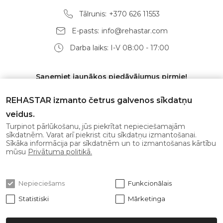
Tālrunis:
+370 626 11553
E-pasts:
info@rehastar.com
Darba laiks: I-V 08:00 - 17:00
Saņemiet jaunākos piedāvājumus pirmie!
REHASTAR izmanto četrus galvenos sīkdatņu
veidus.
Turpinot pārlūkošanu, jūs piekrītat nepieciešamajām
Abonēt
sīkdatnēm. Varat arī piekrist citu sīkdatņu izmantošanai.
Sīkāka informācija par sīkdatnēm un to izmantošanas kārtību
mūsu
Privātuma politikā.
Es piekrītu
privātuma politikai
Nepieciešams
Funkcionālais
Statistiski
Mārketinga