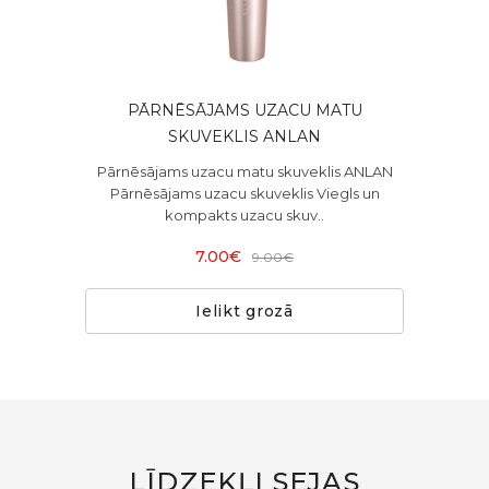
PĀRNĒSĀJAMS UZACU MATU
SKUVEKLIS ANLAN
Pārnēsājams uzacu matu skuveklis ANLAN
Pārnēsājams uzacu skuveklis Viegls un
kompakts uzacu skuv..
7.00€
9.00€
Ielikt grozā
LĪDZEKĻI SEJAS