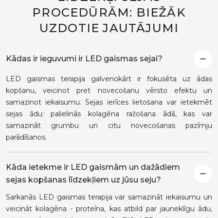
PROCEDŪRĀM: BIEŽĀK
UZDOTIE JAUTĀJUMI
Kādas ir ieguvumi ir LED gaismas sejai?
LED gaismas terapija galvenokārt ir fokusēta uz ādas
kopšanu, veicinot pret novecošanu vērsto efektu un
samazinot iekaisumu. Sejas ierīces lietošana var ietekmēt
sejas ādu: palielinās kolagēna ražošana ādā, kas var
samazināt grumbu un citu novecošanas pazīmju
parādīšanos.
Kāda ietekme ir LED gaismām un dažādiem
sejas kopšanas līdzekļiem uz jūsu seju?
Sarkanās LED gaismas terapija var samazināt iekaisumu un
veicināt kolagēna - proteīna, kas atbild par jauneklīgu ādu,