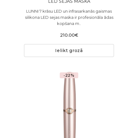
LED SEJAS MASKA
LUNNI 7 krāsu LED un infrasarkanās gaismas
silikona LED sejas maska ​​ir profesionāla ādas
kopšana m..
210.00€
Ielikt grozā
-22%