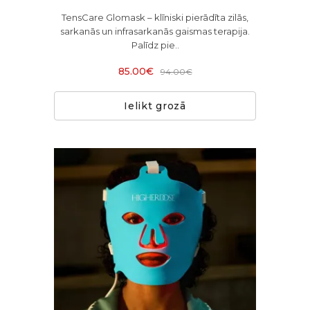
TensCare Glomask – klīniski pierādīta zilās,
sarkanās un infrasarkanās gaismas terapija.
Palīdz pie..
85.00€
94.00€
Ielikt grozā