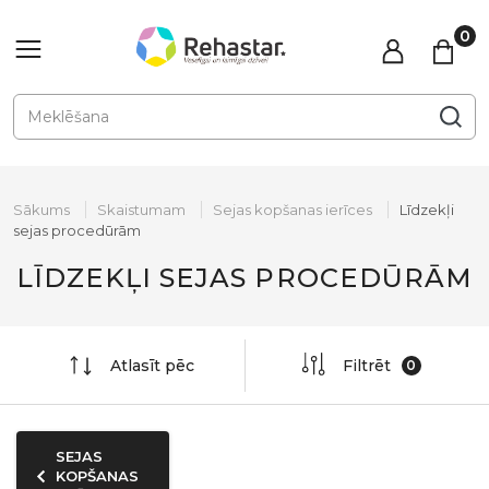
Sākums
Skaistumam
Sejas kopšanas ierīces
Līdzekļi
sejas procedūrām
LĪDZEKĻI SEJAS PROCEDŪRĀM
Atlasīt pēc
Filtrēt
SEJAS
KOPŠANAS