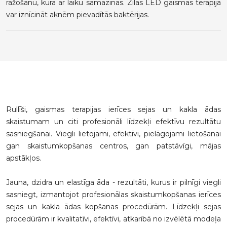
ražošanu, kura ar laiku samazinās. Zilās LED gaismas terapija
var iznīcināt aknēm pievadītās baktērijas.
Rullīši, gaismas terapijas ierīces sejas un kakla ādas
skaistumam un citi profesionāli līdzekļi efektīvu rezultātu
sasniegšanai. Viegli lietojami, efektīvi, pielāgojami lietošanai
gan skaistumkopšanas centros, gan patstāvīgi, mājas
apstākļos.
Jauna, dzidra un elastīga āda - rezultāti, kurus ir pilnīgi viegli
sasniegt, izmantojot profesionālas skaistumkopšanas ierīces
sejas un kakla ādas kopšanas procedūrām. Līdzekļi sejas
procedūrām ir kvalitatīvi, efektīvi, atkarībā no izvēlētā modeļa