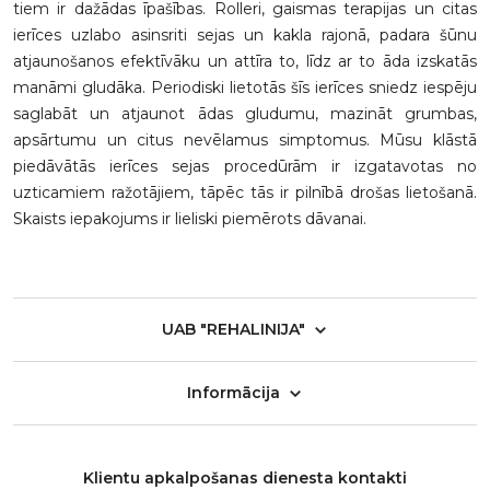
tiem ir dažādas īpašības. Rolleri, gaismas terapijas un citas
ierīces uzlabo asinsriti sejas un kakla rajonā, padara šūnu
atjaunošanos efektīvāku un attīra to, līdz ar to āda izskatās
manāmi gludāka. Periodiski lietotās šīs ierīces sniedz iespēju
saglabāt un atjaunot ādas gludumu, mazināt grumbas,
apsārtumu un citus nevēlamus simptomus. Mūsu klāstā
piedāvātās ierīces sejas procedūrām ir izgatavotas no
uzticamiem ražotājiem, tāpēc tās ir pilnībā drošas lietošanā.
Skaists iepakojums ir lieliski piemērots dāvanai.
UAB "REHALINIJA"
Informācija
Klientu apkalpošanas dienesta kontakti