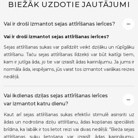
BIEŽĀK UZDOTIE JAUTĀJUMI
Vai ir droši izmantot sejas attīrīšanas ierīces?
Vai ir droši izmantot sejas attīrīšanas ierīces?
Sejas attīrīšanas sukas var palīdzēt veikt dziļāku un rūpīgāku
attīrīšanu. Taču sejas attīrīšanas līdzekļi var būt kaitīgi tiem,
kam ir jutīga āda, jo tie var izraisīt ādas kairinājumu. Ja jums ir
normāla āda, iespējams, jūs varat tos izmantot vairākas reizes
nedēļā.
Vai ikdienas dziļas sejas attīrīšanas ierīces
var izmantot katru dienu?
Kaut arī sejas attīrīšanas sukas efektīvi stimulē asinsriti uz
ādas un nodrošina dziļu attīrīšanu, ādas kopšanas speciālisti
brīdina, ka labāk ir tos lietot reizi vai divas nedēļā: "Bieža sejas
attīrīšanas suku lietošana var izraisīt ādas kairinājumu,