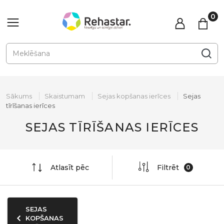
Sākums
Skaistumam
Sejas kopšanas ierīces
Sejas
tīrīšanas ierīces
SEJAS TĪRĪŠANAS IERĪCES
Atlasīt pēc
Filtrēt
SEJAS
KOPŠANAS