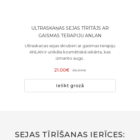
ULTRASKAŅAS SEJAS TĪRĪTĀJS AR
GAISMAS TERAPIJU ANLAN
Ultraskaņas sejas skruberi ar gaismas terapiju
ANLAN ir unikāla kosmētiskā iekārta, kas
izmanto augs..
21.00€
35.00€
Ielikt grozā
SEJAS TĪRĪŠANAS IERĪCES: