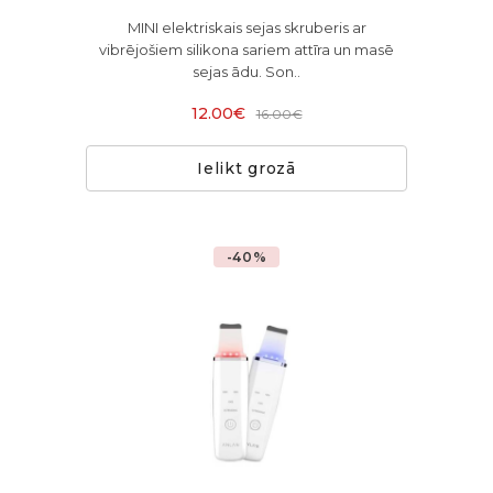
MINI elektriskais sejas skruberis ar
vibrējošiem silikona sariem attīra un masē
sejas ādu. Son..
12.00€
16.00€
Ielikt grozā
-40%