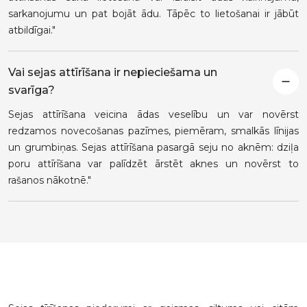
sarkanojumu un pat bojāt ādu. Tāpēc to lietošanai ir jābūt
atbildīgai."
Vai sejas attīrīšana ir nepieciešama un
svarīga?
Sejas attīrīšana veicina ādas veselību un var novērst
redzamos novecošanas pazīmes, piemēram, smalkās līnijas
un grumbiņas. Sejas attīrīšana pasargā seju no aknēm: dziļa
poru attīrīšana var palīdzēt ārstēt aknes un novērst to
rašanos nākotnē."