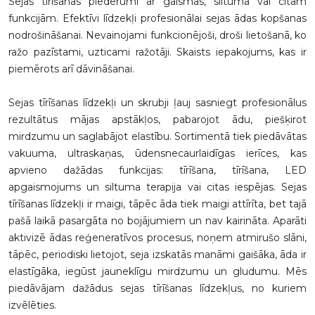
Sejas tīrīšanas piederumi ar gaismas, siltuma vai citām
funkcijām. Efektīvi līdzekļi profesionālai sejas ādas kopšanas
nodrošināšanai. Nevainojami funkcionējoši, droši lietošanā, ko
ražo pazīstami, uzticami ražotāji. Skaists iepakojums, kas ir
piemērots arī dāvināšanai.
Sejas tīrīšanas līdzekļi un skrubji ļauj sasniegt profesionālus
rezultātus mājas apstākļos, pabarojot ādu, piešķirot
mirdzumu un saglabājot elastību. Sortimentā tiek piedāvātas
vakuuma, ultraskaņas, ūdensnecaurlaidīgas ierīces, kas
apvieno dažādas funkcijas: tīrīšana, tīrīšana, LED
apgaismojums un siltuma terapija vai citas iespējas. Sejas
tīrīšanas līdzekļi ir maigi, tāpēc āda tiek maigi attīrīta, bet tajā
pašā laikā pasargāta no bojājumiem un nav kairināta. Aparāti
aktivizē ādas reģeneratīvos procesus, noņem atmirušo slāni,
tāpēc, periodiski lietojot, seja izskatās manāmi gaišāka, āda ir
elastīgāka, iegūst jauneklīgu mirdzumu un gludumu. Mēs
piedāvājam dažādus sejas tīrīšanas līdzekļus, no kuriem
izvēlēties.