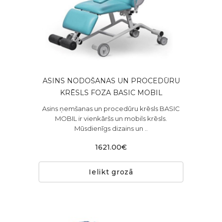
ASINS NODOŠANAS UN PROCEDŪRU
KRĒSLS FOZA BASIC MOBIL
Asins ņemšanas un procedūru krēsls BASIC
MOBIL ir vienkāršs un mobils krēsls.
Mūsdienīgs dizains un ..
1621.00€
Ielikt grozā