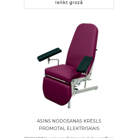
Ielikt grozā
ASINS NODOŠANAS KRĒSLS
PROMOTAL ELEKTRISKAIS