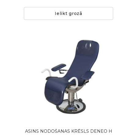
Ielikt grozā
ASINS NODOŠANAS KRĒSLS DENEO H