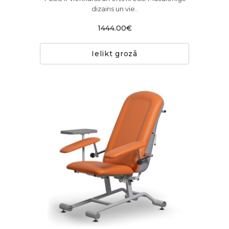
dizains un vie..
1444.00€
Ielikt grozā