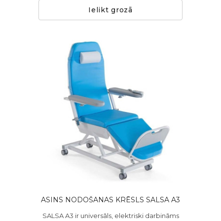
Ielikt grozā
ASINS NODOŠANAS KRĒSLS SALSA A3
SALSA A3 ir universāls, elektriski darbināms