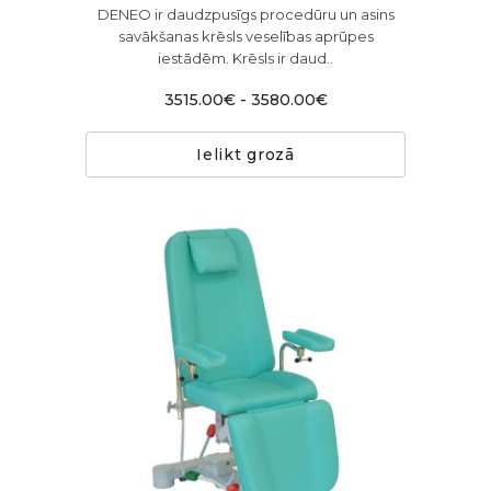
DENEO ir daudzpusīgs procedūru un asins
savākšanas krēsls veselības aprūpes
iestādēm. Krēsls ir daud..
3515.00€ - 3580.00€
Ielikt grozā