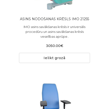
ASINS NODOŠANAS KRĒSLS IMO 21255
IMO asins savākšanas krēsls ir universāls
procedūru un asins savākšanas krēsls
veselības aprūpe..
3050.00€
Ielikt grozā