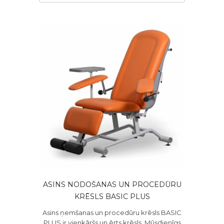
ASINS NODOŠANAS UN PROCEDŪRU
KRĒSLS BASIC PLUS
Asins ņemšanas un procedūru krēsls BASIC
PLUS ir vienkāršs un ērts krēsls. Mūsdienīgs