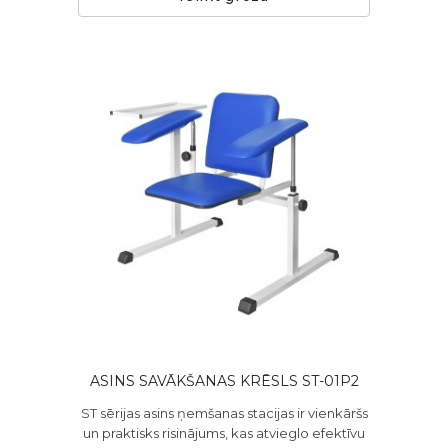
ASINS SAVĀKŠANAS KRĒSLS ST-01P2
ST sērijas asins ņemšanas stacijas ir vienkāršs
un praktisks risinājums, kas atvieglo efektīvu