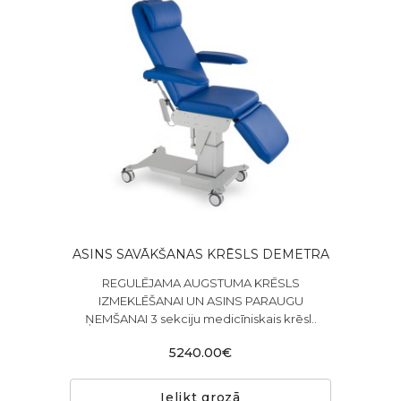
ASINS SAVĀKŠANAS KRĒSLS DEMETRA
REGULĒJAMA AUGSTUMA KRĒSLS
IZMEKLĒŠANAI UN ASINS PARAUGU
ŅEMŠANAI 3 sekciju medicīniskais krēsl..
5240.00€
Ielikt grozā