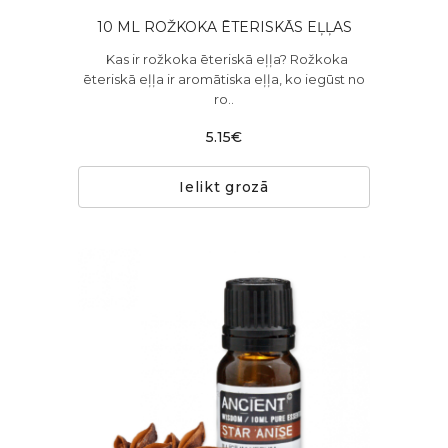
10 ML ROŽKOKA ĒTERISKĀS EĻĻAS
Kas ir rožkoka ēteriskā eļļa? Rožkoka
ēteriskā eļļa ir aromātiska eļļa, ko iegūst no
ro..
5.15€
Ielikt grozā