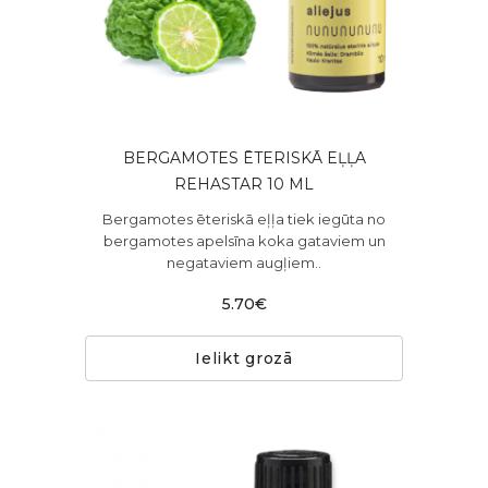
BERGAMOTES ĒTERISKĀ EĻĻA
REHASTAR 10 ML
Bergamotes ēteriskā eļļa tiek iegūta no
bergamotes apelsīna koka gataviem un
negataviem augļiem..
5.70€
Ielikt grozā