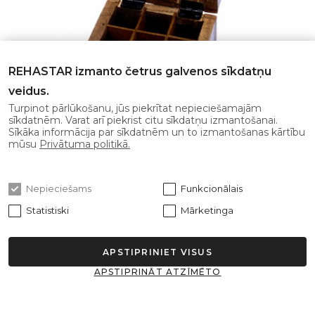
REHASTAR izmanto četrus galvenos sīkdatņu
veidus.
Turpinot pārlūkošanu, jūs piekrītat nepieciešamajām
sīkdatnēm. Varat arī piekrist citu sīkdatņu izmantošanai.
Sīkāka informācija par sīkdatnēm un to izmantošanas kārtību
ĒTERISKO EĻĻU UZGLABĀŠANAS KASTE
mūsu
Privātuma politikā.
Kastīte drošai un sakārtotai ēterisko eļļu
uzglabāšanai. Ēteriskajām eļļām ieteicama
sausa un tum..
Nepieciešams
Funkcionālais
Statistiski
Mārketinga
15.00€
Ielikt grozā
APSTIPRINIET VISUS
APSTIPRINĀT ATZĪMĒTO