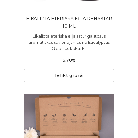
EIKALIPTA ĒTERISKĀ EĻĻA REHASTAR
10 ML
Eikalipta ēteriskā eļļa satur gaistošus
aromātiskus savienojumus no Eucalyptus
Globulus koka. E..
5.70€
Ielikt grozā