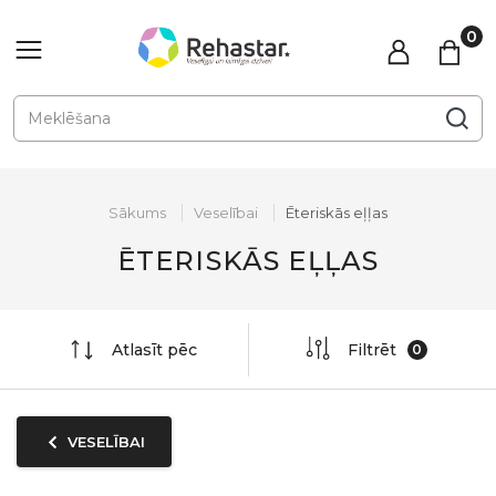
Sākums
Veselībai
Ēteriskās eļļas
ĒTERISKĀS EĻĻAS
Atlasīt pēc
Filtrēt
VESELĪBAI