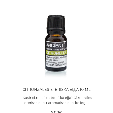
CITRONZĀLES ĒTERISKĀ EĻĻA 10 ML
Kas ir citronzāles ēteriskā eļļa? Citronzāles
ēteriskā eļļa ir aromātiska eļļa, ko iegū..
5.00€