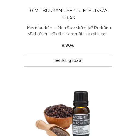
10 ML BURKĀNU SĒKLU ĒTERISKĀS
EĻĻAS
Kas ir burkānu sēklu ēteriskā eļļa? Burkānu
sēklu ēteriskā eļļa ir aromātiska eļļa, ko ..
8.80€
Ielikt grozā