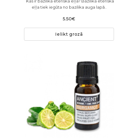
Kas ir bazilika ēteriskā eļļa? Bazilika ēteriskā
eļļa tiek iegūta no bazilika auga lapā..
5.50€
Ielikt grozā