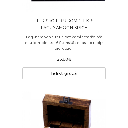
ĒTERISKO EĻĻU KOMPLEKTS ​
LAGUNAMOON SPICE
Lagunamoon silts un patīkami smaržojošs
eļļu komplekts - 6 ēteriskās eļļas, ko radījis
pieredzē..
23.80€
Ielikt grozā