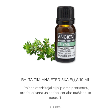
BALTĀ TIMIĀNA ĒTERISKĀ EĻĻA 10 ML
Timiāna ēteriskajai eļļai piemīt pretsēnīšu,
pretiekaisuma un antibakteriālas īpašības. To
parasti i..
6.00€