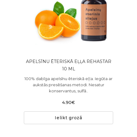
APELSĪNU ĒTERISKĀ EĻĻA REHASTAR
10 ML
100% dabīga apelsīnu ēteriskā eļļa. Iegūta ar
aukstās presēšanas metodi. Nesatur
konservantus, sulfā..
4.90€
Ielikt grozā