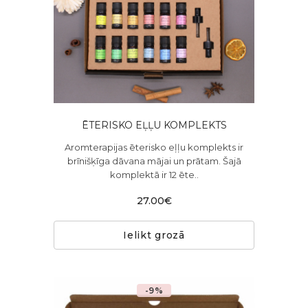
ĒTERISKO EĻĻU KOMPLEKTS
Aromterapijas ēterisko eļļu komplekts ir
brīnišķīga dāvana mājai un prātam. Šajā
komplektā ir 12 ēte..
27.00€
Ielikt grozā
-9%