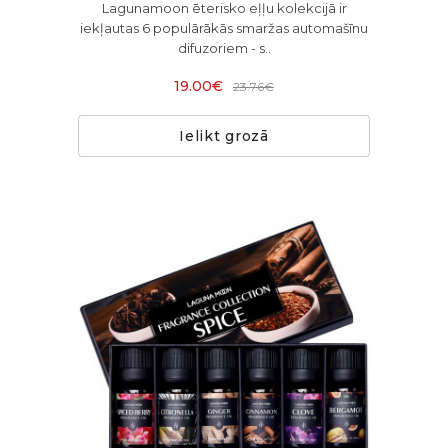
Lagunamoon ēterisko eļļu kolekcijā ir
iekļautas 6 populārākās smaržas automašīnu
difuzoriem - s..
19.00€
23.76€
Ielikt grozā