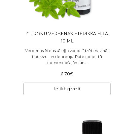
CITRONU VERBENAS ĒTERISKĀ EĻĻA
10 ML
Verbenas ēteriskā eļļa var palīdzēt mazināt
trauksmi un depresiju. Pateicoties tā
nomierinošajām un ..
6.70€
Ielikt grozā