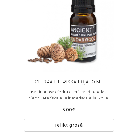
CIEDRA ĒTERISKĀ EĻĻA 10 ML
Kas ir atlasa ciedru ēteriskā eļļa? Atlasa
ciedru ēteriskā eļļa ir ēteriskā eļļa, ko ie..
5.00€
Ielikt grozā