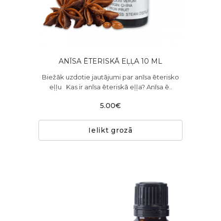
ANĪSA ĒTERISKĀ EĻĻA 10 ML
Biežāk uzdotie jautājumi par anīsa ēterisko
eļļu Kas ir anīsa ēteriskā eļļa? Anīsa ē..
5.00€
Ielikt grozā