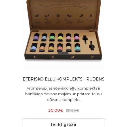
ĒTERISKO EĻĻU KOMPLEKTS - RUDENS
Aromterapijas ēterisko eļļu komplekts ir
brīnišķīga dāvana mājām un prātam. Mūsu
dāvanu komplek..
30.00€
33.00€
Ielikt grozā