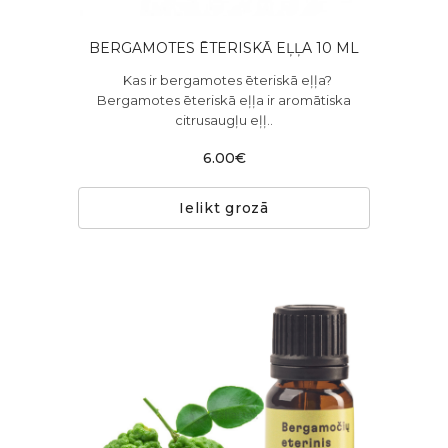
BERGAMOTES ĒTERISKĀ EĻĻA 10 ML
Kas ir bergamotes ēteriskā eļļa?
Bergamotes ēteriskā eļļa ir aromātiska
citrusaugļu eļļ..
6.00€
Ielikt grozā