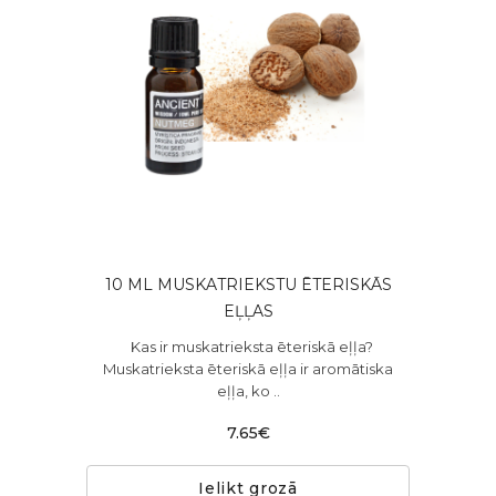
10 ML MUSKATRIEKSTU ĒTERISKĀS
EĻĻAS
Kas ir muskatrieksta ēteriskā eļļa?
Muskatrieksta ēteriskā eļļa ir aromātiska
eļļa, ko ..
7.65€
Ielikt grozā