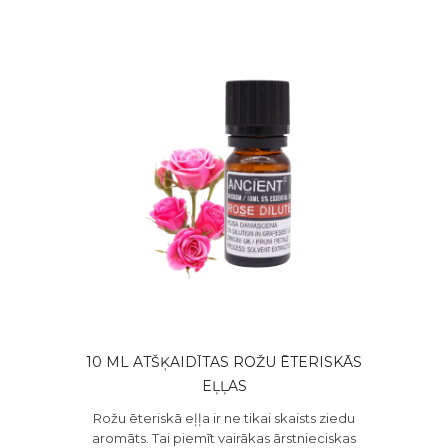
10 ML ATŠĶAIDĪTAS ROŽU ĒTERISKĀS
EĻĻAS
Rožu ēteriskā eļļa ir ne tikai skaists ziedu
aromāts. Tai piemīt vairākas ārstnieciskas