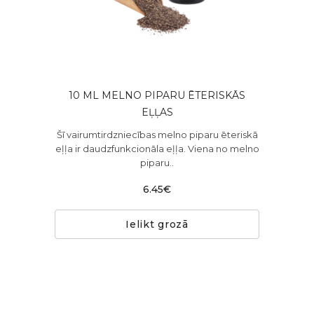
10 ML MELNO PIPARU ĒTERISKĀS
EĻĻAS
Šī vairumtirdzniecības melno piparu ēteriskā
eļļa ir daudzfunkcionāla eļļa. Viena no melno
piparu..
6.45€
Ielikt grozā