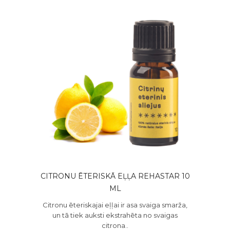
CITRONU ĒTERISKĀ EĻĻA REHASTAR 10
ML
Citronu ēteriskajai eļļai ir asa svaiga smarža,
un tā tiek auksti ekstrahēta no svaigas
citrona..