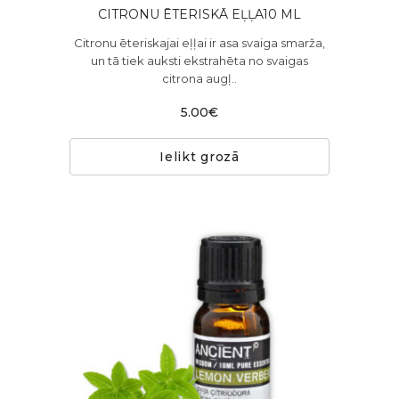
CITRONU ĒTERISKĀ EĻĻA10 ML
Citronu ēteriskajai eļļai ir asa svaiga smarža,
un tā tiek auksti ekstrahēta no svaigas
citrona augļ..
5.00€
Ielikt grozā