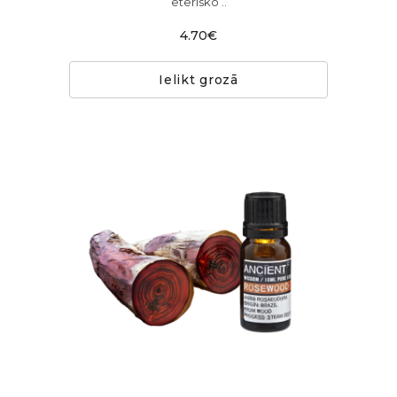
ēterisko ..
4.70€
Ielikt grozā