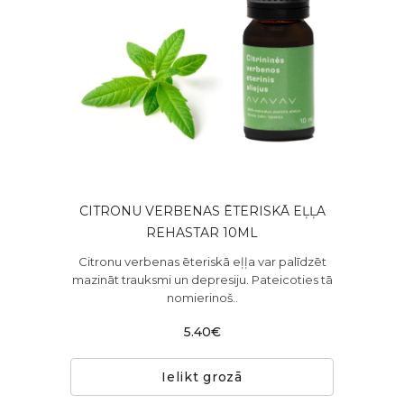
CITRONU VERBENAS ĒTERISKĀ EĻĻA
REHASTAR 10ML
Citronu verbenas ēteriskā eļļa var palīdzēt
mazināt trauksmi un depresiju. Pateicoties tā
nomierinoš..
5.40€
Ielikt grozā