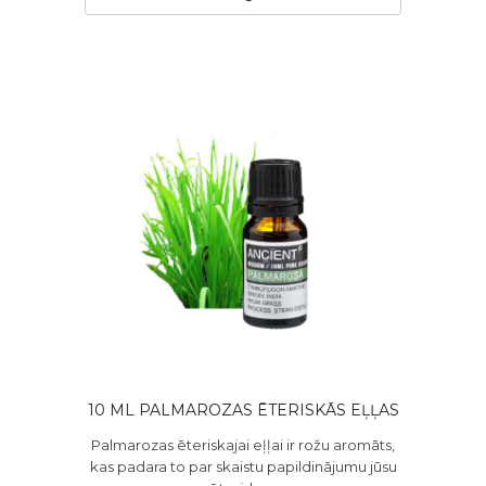
10 ML PALMAROZAS ĒTERISKĀS EĻĻAS
Palmarozas ēteriskajai eļļai ir rožu aromāts,
kas padara to par skaistu papildinājumu jūsu