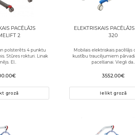
KAIS PACĒLĀJS
ELEKTRISKAIS PACĒLĀJS
ELIFT 2
320
n polsterēts 4 punktu
Mobilais elektriskais pacēlājs 
is. Stūres rokturi. Linak
kustību traucējumiem pārvad
nējs. El..
pacelšanai. Viegli da..
00.00€
3552.00€
ikt grozā
Ielikt grozā