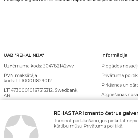
UAB "REHALINIJA"
Informācija
Uzņēmuma kods: 304782142vvv
Piegādes nosacī
PVN maksātāja
Privātuma politik
kods: LT100011829012
Pirkšanas un pā
LT147300010167515312, Swedbank,
Atgriešanās nosa
AB
Maksājuma met
Bankas kods:
73000, SWIFT: HABALT22
REHASTAR izmanto četrus galven
POLA karte
Adrese: Linkmenų g. 19-23, Vilniaus
Turpinot pārlūkošanu, jūs piekrītat nep
m., LT-08217
kārtību mūsu
Privātuma politikā.