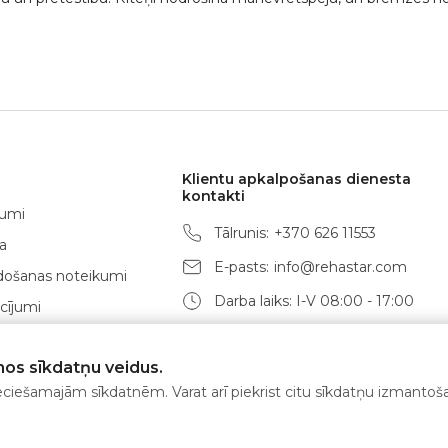
Klientu apkalpošanas dienesta
kontakti
jumi
Tālrunis:
+370 626 11553
a
E-pasts:
info@rehastar.com
rdošanas noteikumi
Darba laiks: I-V 08:00 - 17:00
cījumi
odes
os sīkdatņu veidus.
ieciešamajām sīkdatnēm. Varat arī piekrist citu sīkdatņu izmanto