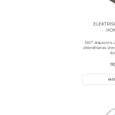
ELEKTRIS
HOM
360° diapazons u
izkliedēšanas stien
dzi
11
Iel