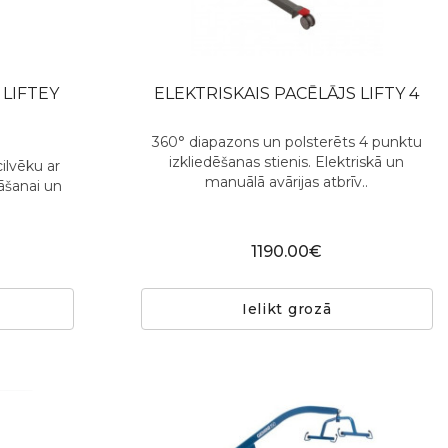
 LIFTEY
ELEKTRISKAIS PACĒLĀJS LIFTY 4
360° diapazons un polsterēts 4 punktu
izkliedēšanas stienis. Elektriskā un
cilvēku ar
manuālā avārijas atbrīv..
āšanai un
1190.00€
Ielikt grozā