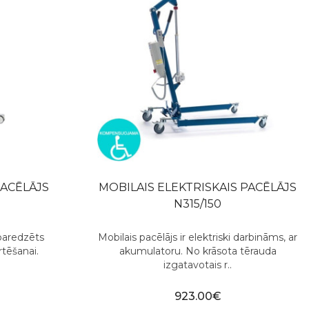
PACĒLĀJS
MOBILAIS ELEKTRISKAIS PACĒLĀJS
N315/150
 paredzēts
Mobilais pacēlājs ir elektriski darbināms, ar
rtēšanai.
akumulatoru. No krāsota tērauda
izgatavotais r..
923.00€