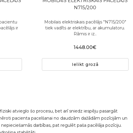
PACĒLĀJS
MOBILAIS ELEKTRISKAIS PACĒLĀJS
N715/200
 pacientu
Mobilais elektriskais pacēlājs "N715/200"
acēlājs ir
tiek vadīts ar elektrību, ar akumulatoru.
Rāmis ir iz..
1448.00€
Ielikt grozā
fiziski atvieglo šo procesu, bet arī sniedz iespēju pasargāt
piemēroti pacienta pacelšanai no daudzām dažādām pozīcijām un
nepieciešamās darbības, pat regulēt paša pacēlāja pozīciju.
rošina stabilitāti.