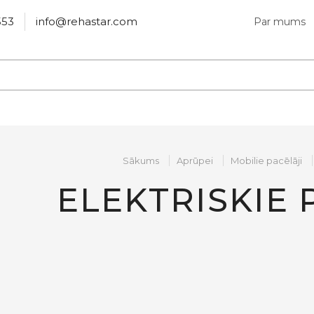
553
info@rehastar.com
Par mums
Sākums
Aprūpei
Mobilie pacēlāji
ELEKTRISKIE 