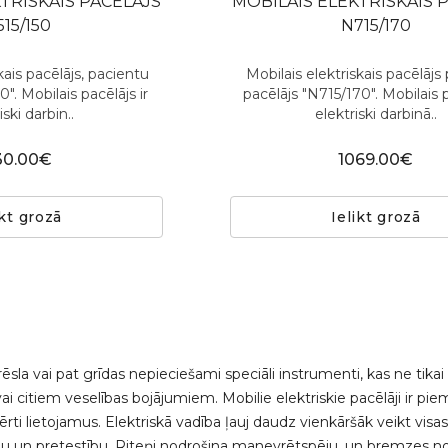
TRISKAIS PACĒLĀJS
MOBILAIS ELEKTRISKAIS 
515/150
N715/170
kais pacēlājs, pacientu
Mobilais elektriskais pacēlājs
0". Mobilais pacēlājs ir
pacēlājs "N715/170". Mobilais p
iski darbin..
elektriski darbinā..
30.00€
1069.00€
ikt grozā
Ielikt grozā
ēsla vai pat grīdas nepieciešami speciāli instrumenti, kas ne tikai 
 citiem veselības bojājumiem. Mobilie elektriskie pacēlāji ir 
lietojamus. Elektriskā vadība ļauj daudz vienkāršāk veikt visas 
turību un pretestību. Riteņi nodrošina manevrētspēju, un bremzes nod