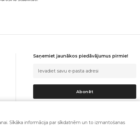
Saņemiet jaunākos piedāvājumus pirmie!
Abonēt
Es piekrītu
privātuma politikai
šanai. Sīkāka informācija par sīkdatnēm un to izmantošanas