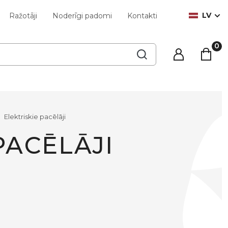
LV
Ražotāji
Noderīgi padomi
Kontakti
Elektriskie pacēlāji
PACĒLĀJI