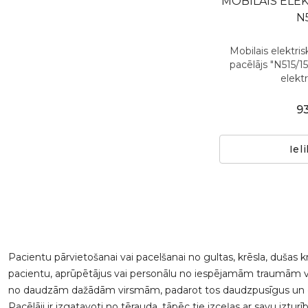
MOBILAIS ELEK
N
Mobilais elektris
pacēlājs "N515/15
elektr
9
Iel
Pacientu pārvietošanai vai pacelšanai no gultas, krēsla, dušas kr
pacientu, aprūpētājus vai personālu no iespējamām traumām vai
no daudzām dažādām virsmām, padarot tos daudzpusīgus un ērti 
Pacēlāji ir izgatavoti no tērauda, ​​tāpēc tie izceļas ar savu iz