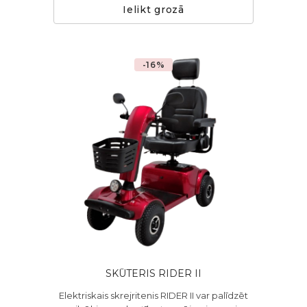
Ielikt grozā
-16%
SKŪTERIS RIDER II
Elektriskais skrejritenis RIDER II var palīdzēt