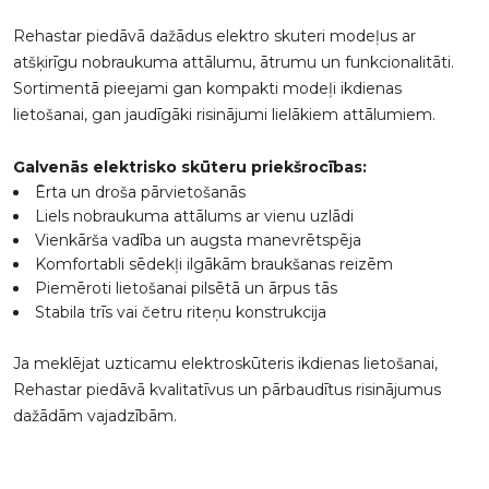
Rehastar piedāvā dažādus elektro skuteri modeļus ar
atšķirīgu nobraukuma attālumu, ātrumu un funkcionalitāti.
Sortimentā pieejami gan kompakti modeļi ikdienas
lietošanai, gan jaudīgāki risinājumi lielākiem attālumiem.
Galvenās elektrisko skūteru priekšrocības:
Ērta un droša pārvietošanās
Liels nobraukuma attālums ar vienu uzlādi
Vienkārša vadība un augsta manevrētspēja
Komfortabli sēdekļi ilgākām braukšanas reizēm
Piemēroti lietošanai pilsētā un ārpus tās
Stabila trīs vai četru riteņu konstrukcija
Ja meklējat uzticamu elektroskūteris ikdienas lietošanai,
Rehastar piedāvā kvalitatīvus un pārbaudītus risinājumus
dažādām vajadzībām.