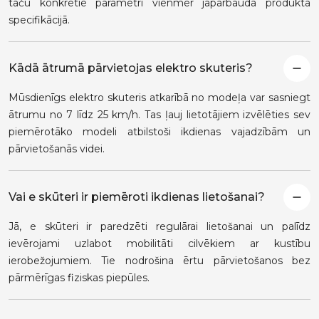
taču konkrētie parametri vienmēr jāpārbauda produkta
specifikācijā.
Kādā ātrumā pārvietojas elektro skuteris?
Mūsdienīgs elektro skuteris atkarībā no modeļa var sasniegt
ātrumu no 7 līdz 25 km/h. Tas ļauj lietotājiem izvēlēties sev
piemērotāko modeli atbilstoši ikdienas vajadzībām un
pārvietošanās videi.
Vai e skūteri ir piemēroti ikdienas lietošanai?
Jā, e skūteri ir paredzēti regulārai lietošanai un palīdz
ievērojami uzlabot mobilitāti cilvēkiem ar kustību
ierobežojumiem. Tie nodrošina ērtu pārvietošanos bez
pārmērīgas fiziskas piepūles.