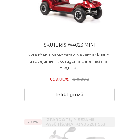
SKŪTERIS W4023 MINI
Skrejritenis paredzēts cilvēkam ar kustību
traucējumiem, kustīguma palielināšanai.
Viegli liet..
699.00€
1210.00€
Ielikt grozā
IZPĀRDOTS, PIEEJAMS
-21%
PASŪTĪŠANAI +37062611553