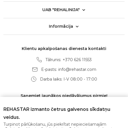
UAB "REHALINIJA"
Informācija
Klientu apkalpošanas dienesta kontakti
Tālrunis:
+370 626 11553
E-pasts:
info@rehastar.com
Darba laiks: I-V 08:00 - 17:00
Saņemiet jaunākos piedāvājumus pirmie!
REHASTAR izmanto četrus galvenos sīkdatņu
veidus.
Turpinot pārlūkošanu, jūs piekrītat nepieciešamajām