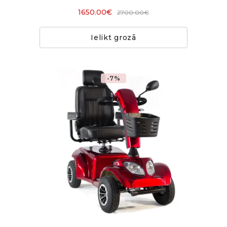
1650.00€
2700.00€
Ielikt grozā
-7%