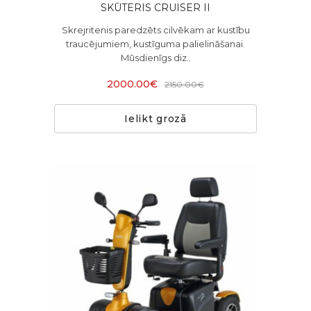
SKŪTERIS CRUISER II
Skrejritenis paredzēts cilvēkam ar kustību
traucējumiem, kustīguma palielināšanai.
Mūsdienīgs diz..
2000.00€
2150.00€
Ielikt grozā