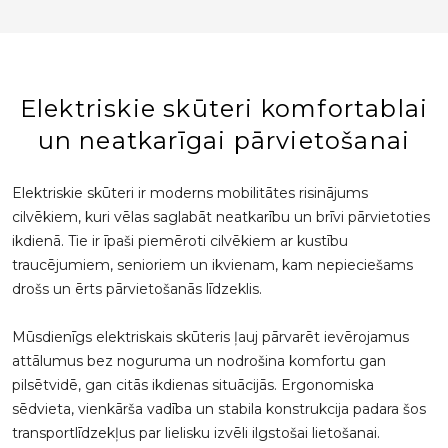
Elektriskie skūteri komfortablai
un neatkarīgai pārvietošanai
Elektriskie skūteri ir moderns mobilitātes risinājums
cilvēkiem, kuri vēlas saglabāt neatkarību un brīvi pārvietoties
ikdienā. Tie ir īpaši piemēroti cilvēkiem ar kustību
traucējumiem, senioriem un ikvienam, kam nepieciešams
drošs un ērts pārvietošanās līdzeklis.
Mūsdienīgs elektriskais skūteris ļauj pārvarēt ievērojamus
attālumus bez noguruma un nodrošina komfortu gan
pilsētvidē, gan citās ikdienas situācijās. Ergonomiska
sēdvieta, vienkārša vadība un stabila konstrukcija padara šos
transportlīdzekļus par lielisku izvēli ilgstošai lietošanai.