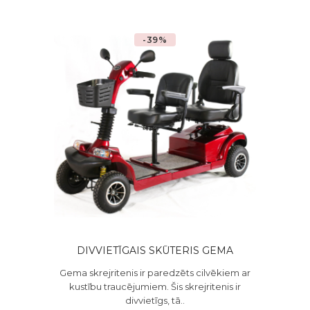
-39%
DIVVIETĪGAIS SKŪTERIS GEMA
Gema skrejritenis ir paredzēts cilvēkiem ar
kustību traucējumiem. Šis skrejritenis ir
divvietīgs, tā..