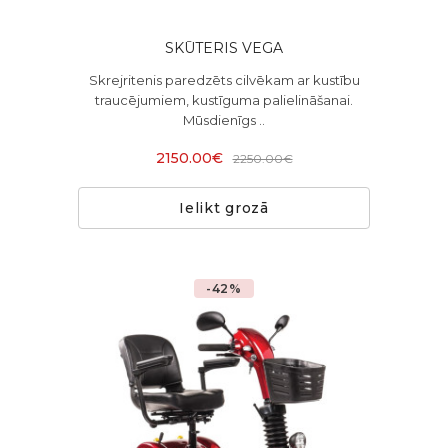
SKŪTERIS VEGA
Skrejritenis paredzēts cilvēkam ar kustību
traucējumiem, kustīguma palielināšanai.
Mūsdienīgs ..
2150.00€
2250.00€
Ielikt grozā
-42%