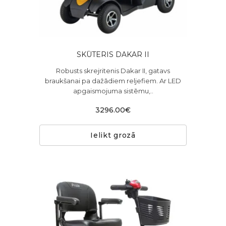
SKŪTERIS DAKAR II
Robusts skrejritenis Dakar II, gatavs
braukšanai pa dažādiem reljefiem. Ar LED
apgaismojuma sistēmu,..
3296.00€
Ielikt grozā