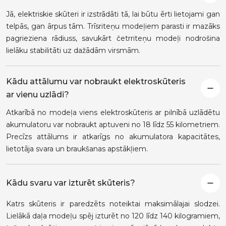
Jā, elektriskie skūteri ir izstrādāti tā, lai būtu ērti lietojami gan
telpās, gan ārpus tām. Trīsriteņu modeļiem parasti ir mazāks
pagrieziena rādiuss, savukārt četrriteņu modeļi nodrošina
lielāku stabilitāti uz dažādām virsmām.
Kādu attālumu var nobraukt elektroskūteris
ar vienu uzlādi?
Atkarībā no modeļa viens elektroskūteris ar pilnībā uzlādētu
akumulatoru var nobraukt aptuveni no 18 līdz 55 kilometriem.
Precīzs attālums ir atkarīgs no akumulatora kapacitātes,
lietotāja svara un braukšanas apstākļiem.
Kādu svaru var izturēt skūteris?
Katrs skūteris ir paredzēts noteiktai maksimālajai slodzei.
Lielākā daļa modeļu spēj izturēt no 120 līdz 140 kilogramiem,