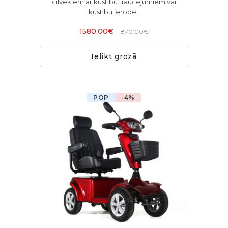
cilvēkiem ar kustību traucējumiem vai
kustību ierobe..
1580.00€
1870.00€
Ielikt grozā
POP
-4%