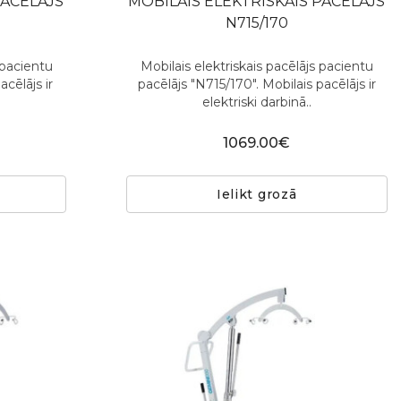
PACĒLĀJS
MOBILAIS ELEKTRISKAIS PACĒLĀJS
N715/170
, pacientu
Mobilais elektriskais pacēlājs pacientu
acēlājs ir
pacēlājs "N715/170". Mobilais pacēlājs ir
elektriski darbinā..
1069.00€
Ielikt grozā