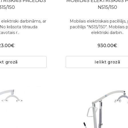
TRISKAIS PACĒLĀJS
MOBILAIS ELEKTRISKAIS 
315/150
N515/150
r elektriski darbināms, ar
Mobilais elektriskais pacēlājs
No krāsota tērauda
pacēlājs "N515/150". Mobilais p
avotais r..
elektriski darbin..
23.00€
930.00€
ikt grozā
Ielikt grozā