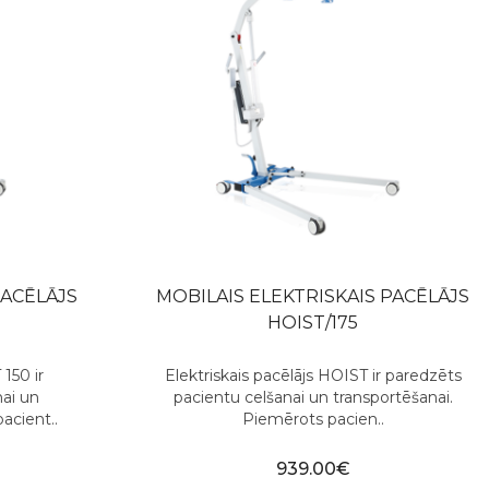
PACĒLĀJS
MOBILAIS ELEKTRISKAIS PACĒLĀJS
HOIST/175
 150 ir
Elektriskais pacēlājs HOIST ir paredzēts
ai un
pacientu celšanai un transportēšanai.
acient..
Piemērots pacien..
939.00€