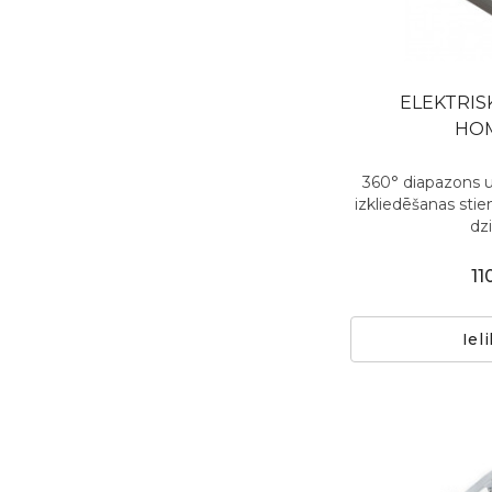
ELEKTRIS
HOM
360° diapazons u
izkliedēšanas stien
dzi
11
Iel