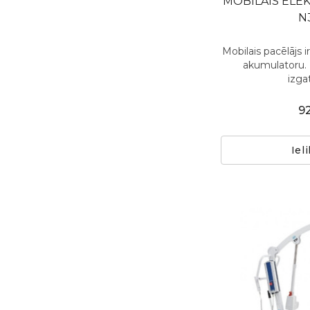
MOBILAIS ELEK
N
Mobilais pacēlājs i
akumulatoru. 
izgat
9
Iel