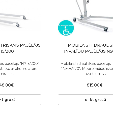
TRISKAIS PACĒLĀJS
MOBILAIS HIDRAULIS
15/200
INVALĪDU PACĒLĀJS N5
kais pacēlājs "N715/200"
Mobilais hidrauliskais pacēlājs 
ektrību, ar akumulatoru.
"N505/170". Mobilo hidraulisko
is ir iz..
invalīdiem v..
48.00€
815.00€
ikt grozā
Ielikt grozā