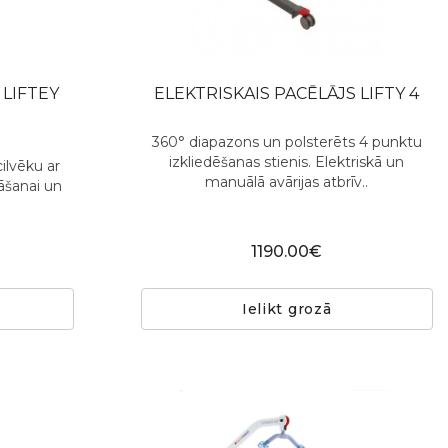
 LIFTEY
ELEKTRISKAIS PACĒLĀJS LIFTY 4
360° diapazons un polsterēts 4 punktu
izkliedēšanas stienis. Elektriskā un
cilvēku ar
manuālā avārijas atbrīv..
āšanai un
1190.00€
Ielikt grozā