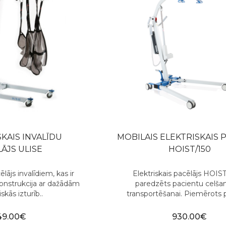
KAIS INVALĪDU
MOBILAIS ELEKTRISKAIS 
ĀJS ULISE
HOIST/150
ēlājs invalīdiem, kas ir
Elektriskais pacēlājs HOIST
onstrukcija ar dažādām
paredzēts pacientu celšan
kās izturīb..
transportēšanai. Piemērots p
49.00€
930.00€