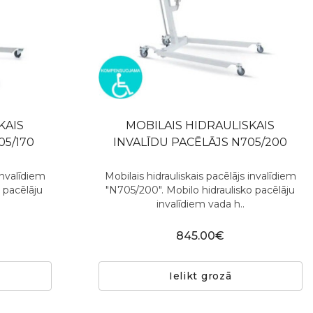
KAIS
MOBILAIS HIDRAULISKAIS
05/170
INVALĪDU PACĒLĀJS N705/200
invalīdiem
Mobilais hidrauliskais pacēlājs invalīdiem
 pacēlāju
"N705/200". Mobilo hidraulisko pacēlāju
invalīdiem vada h..
845.00€
Ielikt grozā