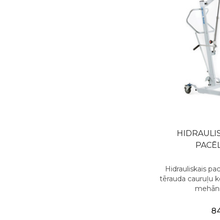
HIDRAULIS
PACĒL
Hidrauliskais pac
tērauda cauruļu k
mehānis
8