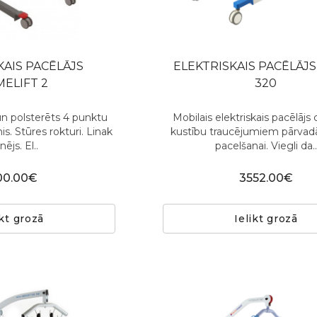
KAIS PACĒLĀJS
ELEKTRISKAIS PACĒLĀJS
ELIFT 2
320
n polsterēts 4 punktu
Mobilais elektriskais pacēlājs 
is. Stūres rokturi. Linak
kustību traucējumiem pārvad
nējs. El..
pacelšanai. Viegli da..
00.00€
3552.00€
ikt grozā
Ielikt grozā