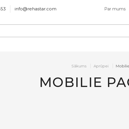
553
info@rehastar.com
Par mums
Sākums
Aprūpei
Mobilie
MOBILIE PA