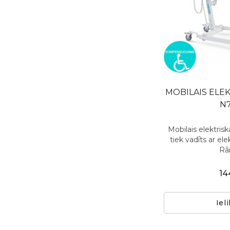
MOBILAIS ELEK
N7
Mobilais elektris
tiek vadīts ar el
Rām
14
Iel