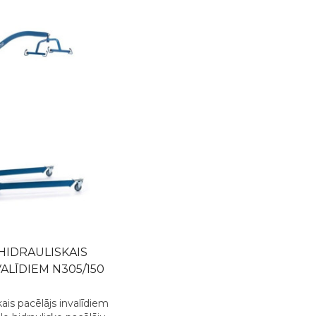
HIDRAULISKAIS
ALĪDIEM N305/150
kais pacēlājs invalīdiem