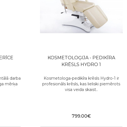
ERĪCE
KOSMETOLOĢIJA - PEDIKĪRA
KRĒSLS HYDRO 1
ntālā darba
Kosmetologa-pedikīra krēsls Hydro-1 ir
rīga mērķa
profesionāls krēsls, kas lieliski piemērots
visa veida skaist..
799.00€