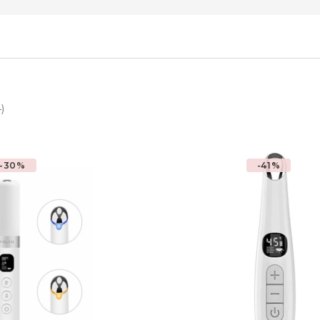
)
-30%
-41%