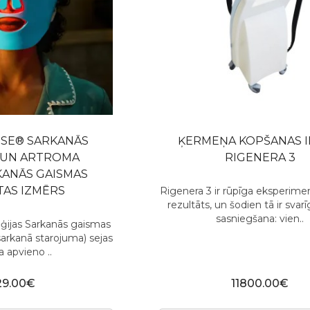
SE® SARKANĀS
ĶERMEŅA KOPŠANAS I
 UN ARTROMA
RIGENERA 3
KANĀS GAISMAS
TAS IZMĒRS
Rigenera 3 ir rūpīga eksperime
rezultāts, un šodien tā ir sva
sasniegšana: vien..
ģijas Sarkanās gaismas
sarkanā starojuma) sejas
 apvieno ..
29.00€
11800.00€