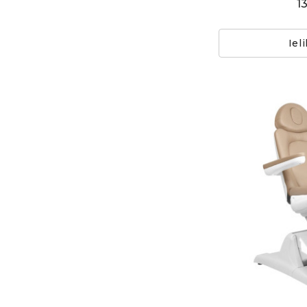
1
Iel