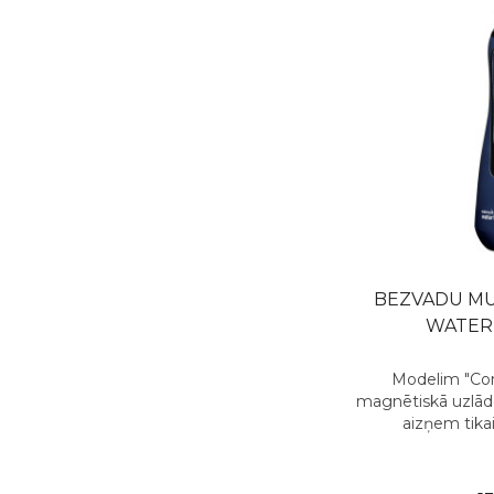
BEZVADU MU
WATER
Modelim "Cor
magnētiskā uzlāde
aizņem tikai