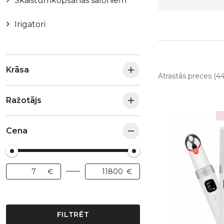
Skaistumkopšanas saloniem
Irigatori
Krāsa
Atrastās preces (44
Ražotājs
Cena
FILTRĒT