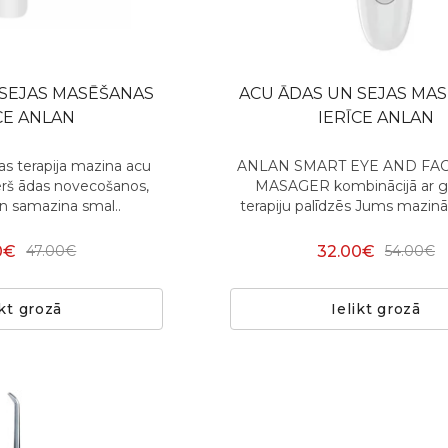
 SEJAS MASĒŠANAS
ACU ĀDAS UN SEJAS MA
CE ANLAN
IERĪCE ANLAN
s terapija mazina acu
ANLAN SMART EYE AND FAC
rš ādas novecošanos,
MASAGER kombinācijā ar 
n samazina smal..
terapiju palīdzēs Jums mazinā
0€
32.00€
47.00€
54.00€
ikt grozā
Ielikt grozā