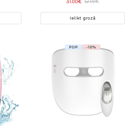
31.00€
52.00€
Ielikt grozā
POP
-10%