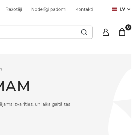
LV
Ražotāji
Noderīgi padomi
Kontakti
m
MAM
ams izvairīties, un laika gaitā tas