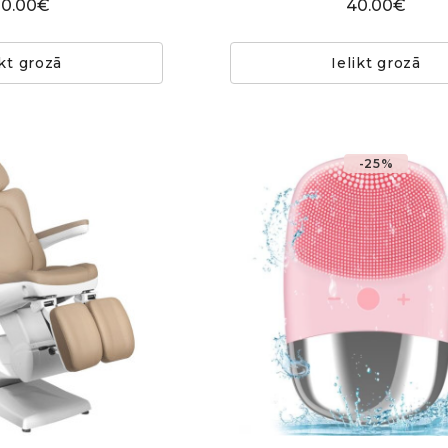
30.00€
40.00€
ikt grozā
Ielikt grozā
-25%