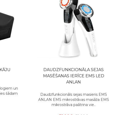
 KĀJU
DAUDZFUNKCIONĀLA SEJAS
MASĒŠANAS IERĪCE EMS LED
ANLAN
ologiem un
oties šādam
Daudzfunkcionāls sejas masieris EMS
ANLAN EMS mikrostrāvas masāža EMS
mikrostrāva paātrina vie..