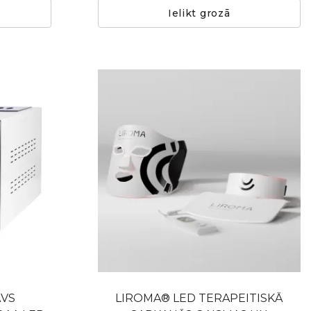
Ielikt grozā
VS
LIROMA® LED TERAPEITISKĀ