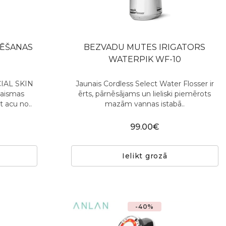
SĒŠANAS
BEZVADU MUTES IRIGATORS
WATERPIK WF-10
IAL SKIN
Jaunais Cordless Select Water Flosser ir
gaismas
ērts, pārnēsājams un lieliski piemērots
t acu no..
mazām vannas istabā..
99.00€
Ielikt grozā
-40%