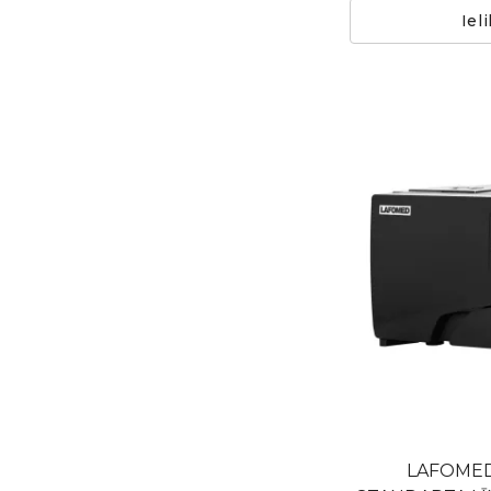
Iel
LAFOME