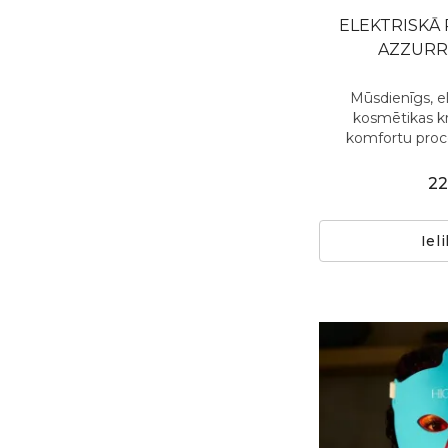
ELEKTRISKĀ 
AZZURR
Mūsdienīgs, el
kosmētikas kr
komfortu proce
22
Iel