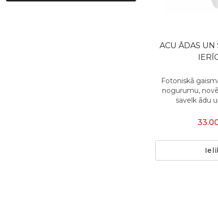
ACU ĀDAS UN
IERĪ
Fotoniskā gaisma
nogurumu, novē
savelk ādu u
33.0
Iel