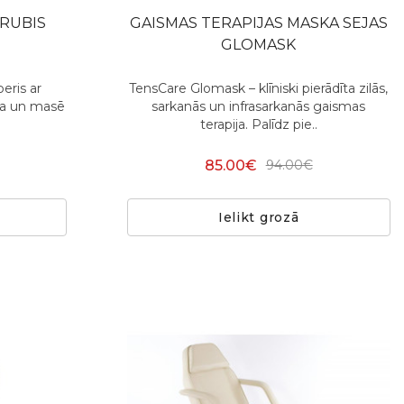
KRUBIS
GAISMAS TERAPIJAS MASKA SEJAS
GLOMASK
beris ar
TensCare Glomask – klīniski pierādīta zilās,
īra un masē
sarkanās un infrasarkanās gaismas
terapija. Palīdz pie..
85.00€
94.00€
Ielikt grozā