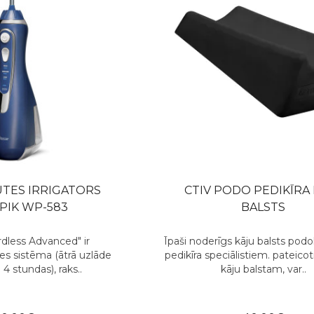
TES IRRIGATORS
CTIV PODO PEDIKĪRA
PIK WP-583
BALSTS
dless Advanced" ir
Īpaši noderīgs kāju balsts pod
s sistēma (ātrā uzlāde
pedikīra speciālistiem. pateic
 4 stundas), raks..
kāju balstam, var..