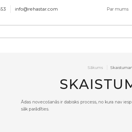
553
info@rehastar.com
Par mums
Sākums
Skaistuma
SKAISTU
Ādas novecošanās ir dabisks process, no kura nav iespēj
sāk parādīties.