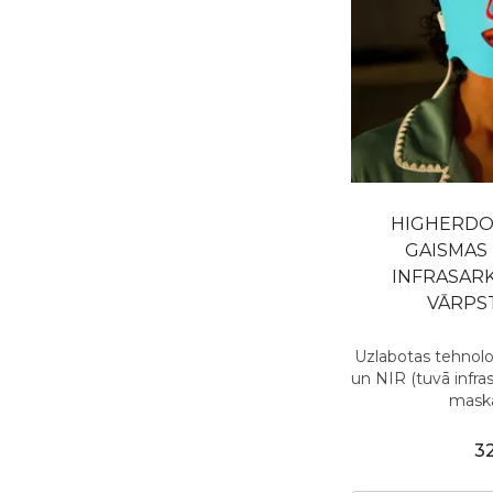
HIGHERDO
GAISMAS
INFRASAR
VĀRPS
Uzlabotas tehnolo
un NIR (tuvā infra
maska
3