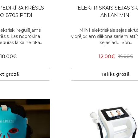
PEDIKĪRA KRĒSLS
ELEKTRISKAIS SEJAS S
O 870S PEDI
ANLAN MINI
ektriski regulējams
MINI elektriskais sejas skru
ēsls, kas nodrošina
vibrējošiem silikona sariem att
dūras laikā ne tika..
sejas ādu. Son..
10.00€
12.00€
16.00€
ikt grozā
Ielikt grozā