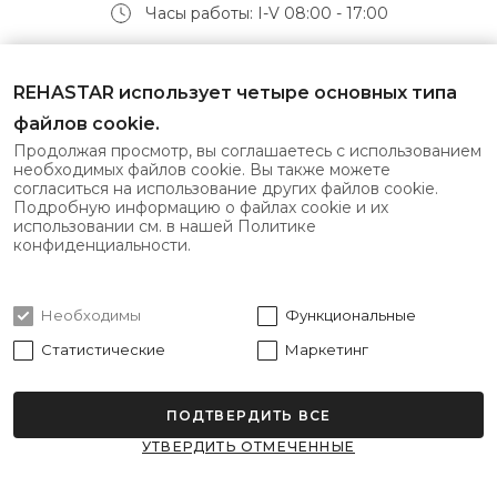
Часы работы: I-V 08:00 - 17:00
Получайте самые свежие предложения первыми!
REHASTAR использует четыре основных типа
файлов cookie.
Продолжая просмотр, вы соглашаетесь с использованием
необходимых файлов cookie. Вы также можете
согласиться на использование других файлов cookie.
Подписаться
Подробную информацию о файлах cookie и их
использовании см. в нашей Политике
конфиденциальности.
Я согласен с
политикой конфиденциальности
Необходимы
Функциональные
Статистические
Маркетинг
ПОДТВЕРДИТЬ ВСЕ
Все права защищены © 2026 Rehastar.
УТВЕРДИТЬ ОТМЕЧЕННЫЕ
Решение: