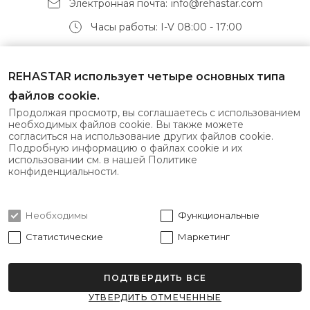
Электронная почта:
info@rehastar.com
Часы работы: I-V 08:00 - 17:00
Получайте самые свежие предложения первыми!
REHASTAR использует четыре основных типа
файлов cookie.
Продолжая просмотр, вы соглашаетесь с использованием
необходимых файлов cookie. Вы также можете
согласиться на использование других файлов cookie.
Подписаться
Подробную информацию о файлах cookie и их
использовании см. в нашей Политике
конфиденциальности.
Я согласен с
политикой конфиденциальности
Необходимы
Функциональные
Статистические
Маркетинг
ПОДТВЕРДИТЬ ВСЕ
Все права защищены © 2026 Rehastar.
УТВЕРДИТЬ ОТМЕЧЕННЫЕ
Решение: