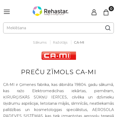
Sākums
Ražotājs
CA-MI
PREČU ZĪMOLS CA-MI
CA-MI ir Ģimenes fabrika, kas dibināta 19804. gadu sākumā,
kas ražo Elektromedicīnas iekārtas, piemēram,
ĶIRURĢISKĀS SŪKŅU IERĪCES, cilvēka un dzīvnieku
šķidrumu aspirācijai, lietošanai mājās, slimnīcās, neatliekamās
palīdzības un kosmetoloģijas speciālistus, AEROSOLA
PADEVES SISTĒMAS, kas tiek izmantotas aerosolu terapijā