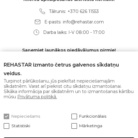
Tālrunis:
+370 626 11553
E-pasts:
info@rehastar.com
Darba laiks: I-V 08:00 - 17:00
Saņemiet jaunākos piedāvājumus pirmie!
REHASTAR izmanto četrus galvenos sīkdatņu
veidus.
Turpinot pārlūkošanu, jūs piekrītat nepieciešamajām
Abonēt
sīkdatnēm. Varat arī piekrist citu sīkdatņu izmantošanai.
Sīkāka informācija par sīkdatnēm un to izmantošanas kārtību
mūsu
Privātuma politikā.
Es piekrītu
privātuma politikai
Nepieciešams
Funkcionālais
Statistiski
Mārketinga