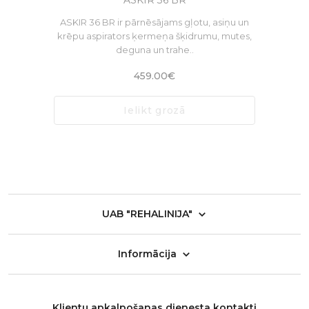
ASKIR 36 BR
ASKIR 36 BR ir pārnēsājams gļotu, asiņu un
krēpu aspirators ķermeņa šķidrumu, mutes,
deguna un trahe..
459.00€
Ielikt grozā
UAB "REHALINIJA"
Informācija
Klientu apkalpošanas dienesta kontakti