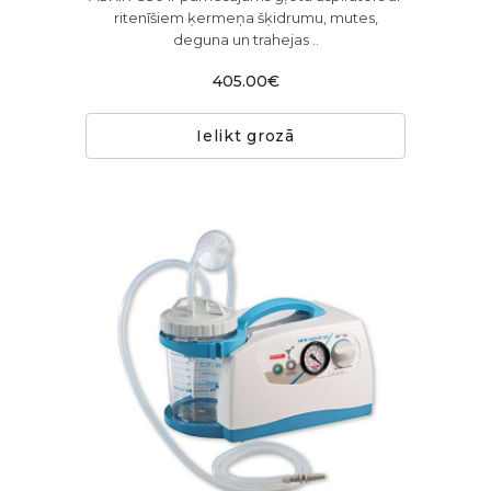
ritenīšiem ķermeņa šķidrumu, mutes,
deguna un trahejas ..
405.00€
Ielikt grozā