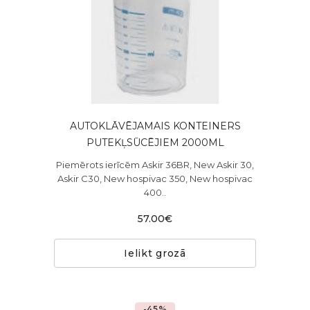
AUTOKLĀVĒJAMAIS KONTEINERS
PUTEKĻSŪCĒJIEM 2000ML
Piemērots ierīcēm Askir 36BR, New Askir 30,
Askir C30, New hospivac 350, New hospivac
400..
57.00€
Ielikt grozā
-45%