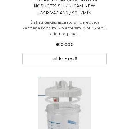
NOSŪCĒJS SLIMNĪCĀM NEW
HOSPIVAC 400 / 90 L/MIN ​
Šis ķirurģiskais aspirators ir paredzēts
ķermeņa šķidrumu - piemēram, gļotu, krēpu,
asiņu - aspirāci..
890.00€
Ielikt grozā