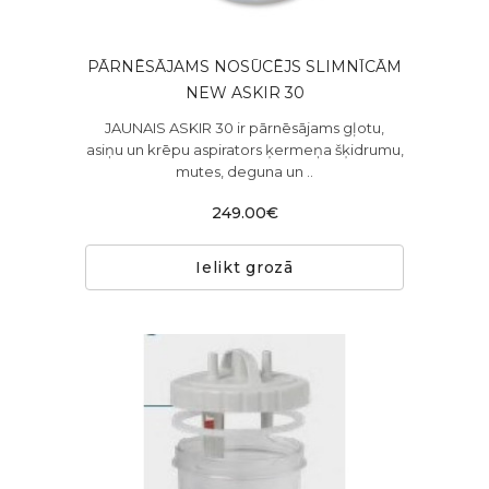
PĀRNĒSĀJAMS NOSŪCĒJS SLIMNĪCĀM
NEW ASKIR 30
JAUNAIS ASKIR 30 ir pārnēsājams gļotu,
asiņu un krēpu aspirators ķermeņa šķidrumu,
mutes, deguna un ..
249.00€
Ielikt grozā