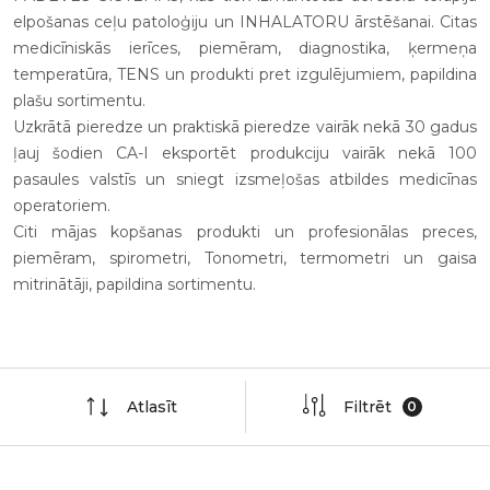
elpošanas ceļu patoloģiju un INHALATORU ārstēšanai. Citas
medicīniskās ierīces, piemēram, diagnostika, ķermeņa
temperatūra, TENS un produkti pret izgulējumiem, papildina
plašu sortimentu.
Uzkrātā pieredze un praktiskā pieredze vairāk nekā 30 gadus
ļauj šodien CA-I eksportēt produkciju vairāk nekā 100
pasaules valstīs un sniegt izsmeļošas atbildes medicīnas
operatoriem.
Citi mājas kopšanas produkti un profesionālas preces,
piemēram, spirometri, Tonometri, termometri un gaisa
mitrinātāji, papildina sortimentu.
Atlasīt
Filtrēt