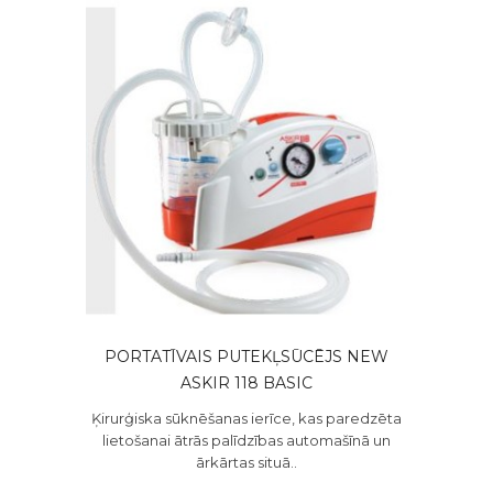
PORTATĪVAIS PUTEKĻSŪCĒJS NEW
ASKIR 118 BASIC
Ķirurģiska sūknēšanas ierīce, kas paredzēta
lietošanai ātrās palīdzības automašīnā un
ārkārtas situā..