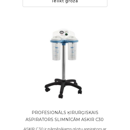
Ielikt grozā
PROFESIONĀLS ĶIRURĢISKAIS
ASPIRATORS SLIMNĪCĀM ASKIR C30 ​
ASKIR C30 ir pārnēsājams gļotu aspirators ar