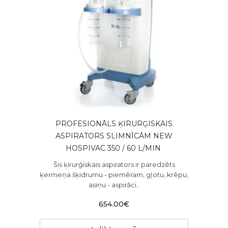
PROFESIONĀLS ĶIRURĢISKAIS
ASPIRATORS SLIMNĪCĀM NEW
HOSPIVAC 350 / 60 L/MIN ​
Šis ķirurģiskais aspirators ir paredzēts
ķermeņa šķidrumu - piemēram, gļotu, krēpu,
asiņu - aspirāci..
654.00€