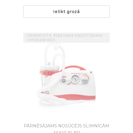
Ielikt grozā
IZPĀRDOTS, PIEEJAMS PASŪTĪŠANAI
+37062611553
PĀRNĒSĀJAMS NOSŪCĒJS SLIMNĪCĀM