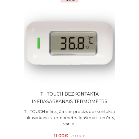
T - TOUCH BEZKONTAKTA
INFRASARKANAIS TERMOMETRS
T - TOUCH ir ērts, ātrs un precīzs bezkontakta
infrasarkanais termometrs. Īpaši mazs un ērts,
var ie..
11.00€
20.00€