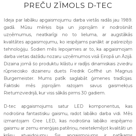
PREČU ZĪMOLS D-TEC
Ideja par labāku apgaismojumu darba vietās radās jau 1989.
gadā. Mūsu mērķis bija un joprojām ir nodrošināt
uzņēmumus, neatkarīgi no to lieluma, ar augstākās
kvalitātes apgaismojumu, ko iespējams panākt ar pašreizējo
tehnoloģiju. Šodien mēs lepojamies ar to, ka apgaismojam
darba vietas dažādu nozaru uzņēmumos visā Eiropā un Āzijā.
Dizaina jomā šo produktu klāstu ir radījis dinamiskais zviedru
rūpniecisko dizaineru duets Fredrik Goffhé un Magnus
Burgemeister. Mums patīk saglabāt ģimenes tradīcijas.
Faktiski mēs joprojām ražojam savus gaismekļus
Rietumzviedrijā, kur viss sākās pirms 30 gadiem.
D-tec apgaismojums satur LED komponentus, kas
nodrošina fantastisku gaismu, radot labāko darba vidi. Mēs
izmantojam Cree LED, kas nodrošina labāko iespējamo
gaismu ar zemu enerģijas patēriņu, neietekmējot kvalitāti un
krāsu atveidojumu. Šis apgaismojums ir patīkams