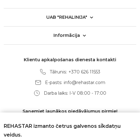
UAB "REHALINIJA"
Informācija
Klientu apkalpošanas dienesta kontakti
Tālrunis:
+370 626 11553
E-pasts:
info@rehastar.com
Darba laiks: I-V 08:00 - 17:00
Saņemiet jaunākos piedāvājumus pirmie!
REHASTAR izmanto četrus galvenos sīkdatņu
veidus.