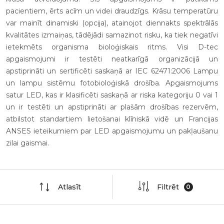
pacientiem, ērts acīm un videi draudzīgs. Krāsu temperatūru
var mainīt dinamiski (opcija), atainojot diennakts spektrālās
kvalitātes izmaiņas, tādējādi samazinot risku, ka tiek negatīvi
ietekmēts organisma bioloģiskais ritms. Visi D-tec
apgaismojumi ir testēti neatkarīgā organizācijā un
apstiprināti un sertificēti saskaņā ar IEC 62471:2006 Lampu
un lampu sistēmu fotobioloģiskā drošība. Apgaismojums
satur LED, kas ir klasificēti saskaņā ar riska kategoriju 0 vai 1
un ir testēti un apstiprināti ar plašām drošības rezervēm,
atbilstot standartiem lietošanai klīniskā vidē un Francijas
ANSES ieteikumiem par LED apgaismojumu un pakļaušanu
zilai gaismai.
Atlasīt
Filtrēt