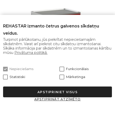
REHASTAR izmanto četrus galvenos sīkdatņu
veidus.
Turpinot pārlūkošanu, jūs piekrītat nepieciešamajām
sīkdatnēm. Varat arī piekrist citu sīkdatņu izmantošanai.
Sīkāka informācija par sīkdatnēm un to izmantošanas kārtību
mūsu
Privātuma politikā.
Nepieciešams
Funkcionālais
Statistiski
Mārketinga
Procedūru ratiņi NEREZ2838
APSTIPRINIET VISUS
Daudzfunkcionāli krāsaini procedūru ratiņi
APSTIPRINĀT ATZĪMĒTO
medicīniskā aprīkojuma un ierīču
uzglabāšanai un transpor..