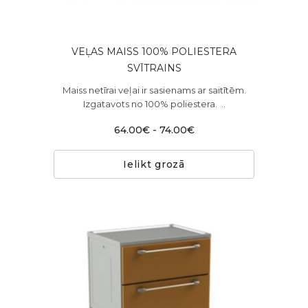
VEĻAS MAISS 100% POLIESTERA
SVĪTRAINS
Maiss netīrai veļai ir sasienams ar saitītēm.
Izgatavots no 100% poliestera. ..
64.00€ - 74.00€
Ielikt grozā