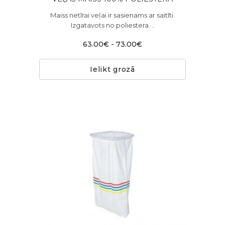
Maiss netīrai veļai ir sasienams ar saitīti.
Izgatavots no poliestera. ​ ..
63.00€ - 73.00€
Ielikt grozā