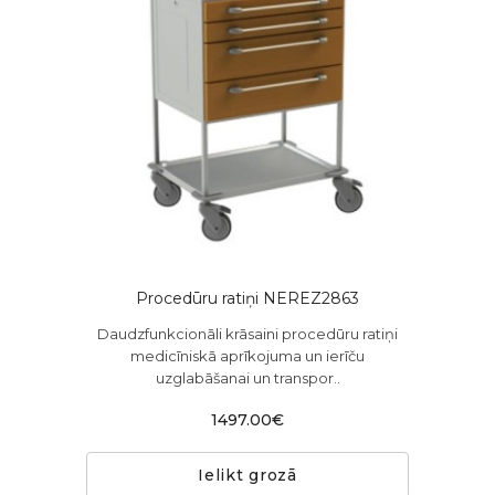
Procedūru ratiņi NEREZ2863
Daudzfunkcionāli krāsaini procedūru ratiņi
medicīniskā aprīkojuma un ierīču
uzglabāšanai un transpor..
1497.00€
Ielikt grozā