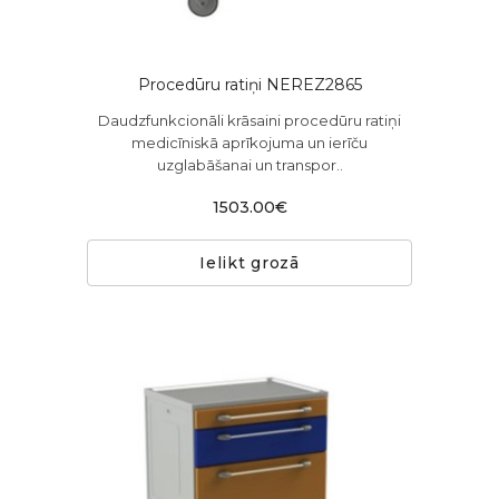
Procedūru ratiņi NEREZ2865
Daudzfunkcionāli krāsaini procedūru ratiņi
medicīniskā aprīkojuma un ierīču
uzglabāšanai un transpor..
1503.00€
Ielikt grozā