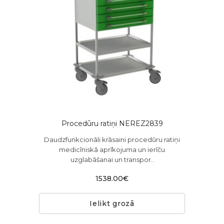
Procedūru ratiņi NEREZ2839
Daudzfunkcionāli krāsaini procedūru ratiņi
medicīniskā aprīkojuma un ierīču
uzglabāšanai un transpor..
1538.00€
Ielikt grozā