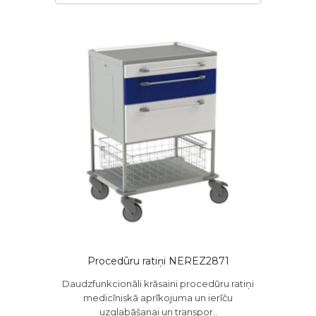
Procedūru ratiņi NEREZ2871
Daudzfunkcionāli krāsaini procedūru ratiņi
medicīniskā aprīkojuma un ierīču
uzglabāšanai un transpor..