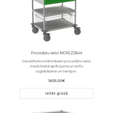
Procedūru ratiņi NEREZ2844
Daudzfunkcionāli krāsaini procedūru ratiņi
medicīniskā aprīkojuma un ierīču
uzglabāšanai un transpor..
1605.00€
Ielikt grozā