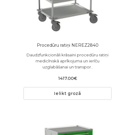
Procedūru ratiņi NEREZ2840
Daudzfunkcionāli krāsaini procedūru ratiņi
medicīniskā aprīkojuma un ierīču
uzglabāšanai un transpor..
1417.00€
Ielikt grozā