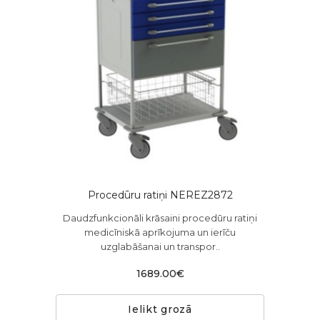
Procedūru ratiņi NEREZ2872
Daudzfunkcionāli krāsaini procedūru ratiņi
medicīniskā aprīkojuma un ierīču
uzglabāšanai un transpor..
1689.00€
Ielikt grozā