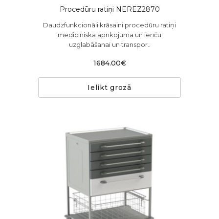
Procedūru ratiņi NEREZ2870
Daudzfunkcionāli krāsaini procedūru ratiņi
medicīniskā aprīkojuma un ierīču
uzglabāšanai un transpor..
1684.00€
Ielikt grozā