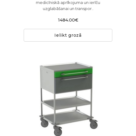
medicīniskā aprīkojuma un ierīču
uzglabāšanai un transpor..
1484.00€
Ielikt grozā