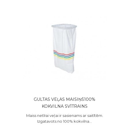
GULTAS VEĻAS MAISIŅŠ100%
KOKVILNA SVĪTRAINS
Maiss netīrai veļai ir sasienams ar saitītēm.
Izgatavots no 100% kokvilna...