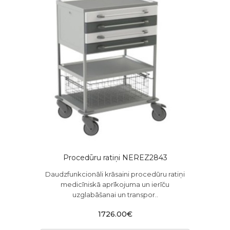
Procedūru ratiņi NEREZ2843
Daudzfunkcionāli krāsaini procedūru ratiņi
medicīniskā aprīkojuma un ierīču
uzglabāšanai un transpor..
1726.00€