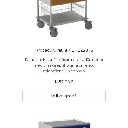
Procedūru ratiņi NEREZ2873
Daudzfunkcionāli krāsaini procedūru ratiņi
medicīniskā aprīkojuma un ierīču
uzglabāšanai un transpor..
1452.00€
Ielikt grozā