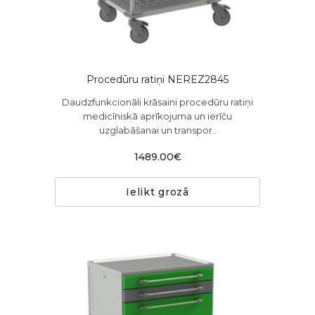
Procedūru ratiņi NEREZ2845
Daudzfunkcionāli krāsaini procedūru ratiņi
medicīniskā aprīkojuma un ierīču
uzglabāšanai un transpor..
1489.00€
Ielikt grozā