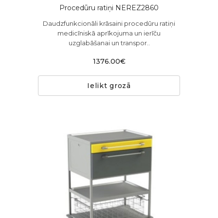
Procedūru ratiņi NEREZ2860
Daudzfunkcionāli krāsaini procedūru ratiņi
medicīniskā aprīkojuma un ierīču
uzglabāšanai un transpor..
1376.00€
Ielikt grozā