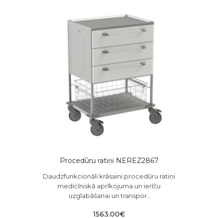
Procedūru ratiņi NEREZ2867
Daudzfunkcionāli krāsaini procedūru ratiņi
medicīniskā aprīkojuma un ierīču
uzglabāšanai un transpor..
1563.00€