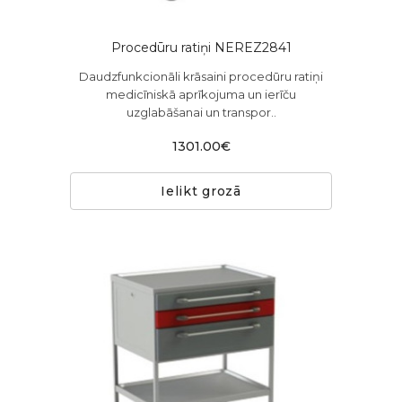
Procedūru ratiņi NEREZ2841
Daudzfunkcionāli krāsaini procedūru ratiņi
medicīniskā aprīkojuma un ierīču
uzglabāšanai un transpor..
1301.00€
Ielikt grozā