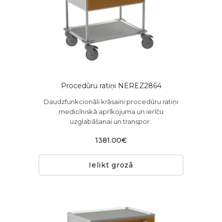
Procedūru ratiņi NEREZ2864
Daudzfunkcionāli krāsaini procedūru ratiņi
medicīniskā aprīkojuma un ierīču
uzglabāšanai un transpor..
1381.00€
Ielikt grozā