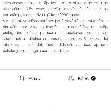
iekraušanas ratiņu ražotājs, ieskaitot to pilnu sortimentu un
aksesuārus. Mēs esam priecīgi iepazīstināt jūs ar čehu
kompāniju, kas pastāv tirgū kopš 1990. gada.
Viņu klienti veselības aprūpes jomā novērtē viņu ratiņkrēslus,
pirmkārt, par viņu uzticamību, izsmalcinātību un spēju
pielāgoties īpašām prasībām. Izstrādāšanas procesā viņi
strādā tieši ar cilvēkiem no veselības aprūpes. Šī iemesla dēļ
ratiņkrēsli ir izstrādāti tieši atbilstoši veselības aprūpes
pakalpojumu reālajām darba prasībām.
Atlasīt
Filtrēt