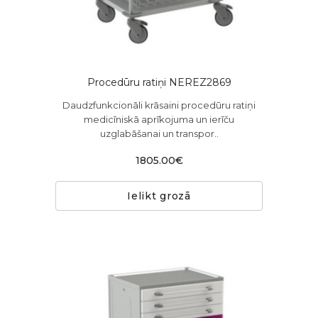
Procedūru ratiņi NEREZ2869
Daudzfunkcionāli krāsaini procedūru ratiņi
medicīniskā aprīkojuma un ierīču
uzglabāšanai un transpor..
1805.00€
Ielikt grozā