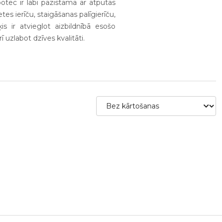
otec ir labi pazīstama ar atpūtas
tes ierīču, staigāšanas palīgierīču,
s ir atvieglot aizbildnībā esošo
ī uzlabot dzīves kvalitāti.