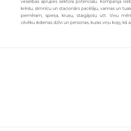
veselības aprūpes sektora potenciālu. Kompānija Reb
krēslu, slimnīcu un stacionāro pacēlāju, vannas un tuale
piemēram, spieķa, kruķu, staigājošu utt. Viņu mērķi
cilvēku ikdienas dzīvi un personas, kuras viņu kopj, kā ar