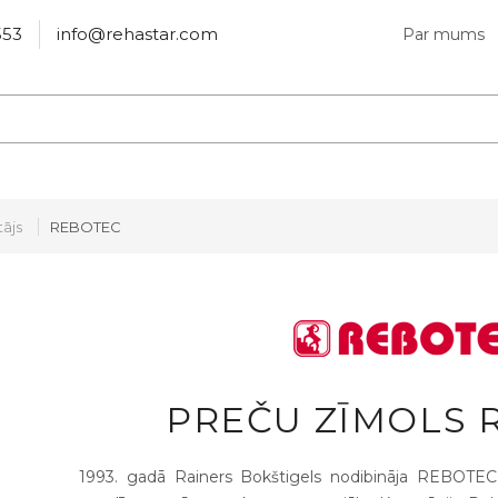
553
info@rehastar.com
Par mums
ājs
REBOTEC
PREČU ZĪMOLS 
1993. gadā Rainers Bokštigels nodibināja REBOTEC. 