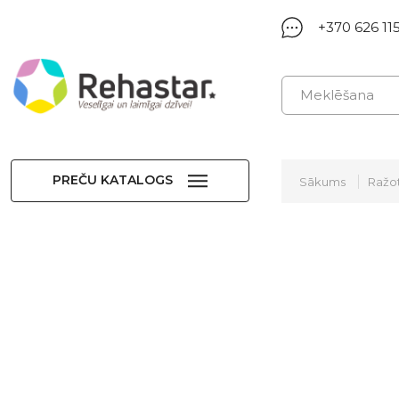
+370 626 11
PREČU KATALOGS
Sākums
Ražot