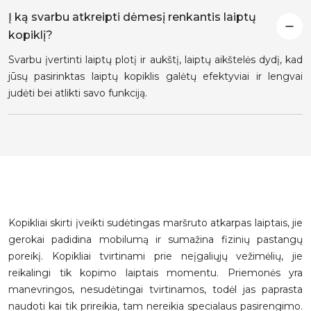
Į ką svarbu atkreipti dėmesį renkantis laiptų
kopiklį?
Svarbu įvertinti laiptų plotį ir aukštį, laiptų aikštelės dydį, kad
jūsų pasirinktas laiptų kopiklis galėtų efektyviai ir lengvai
judėti bei atlikti savo funkciją.
Kopikliai skirti įveikti sudėtingas maršruto atkarpas laiptais, jie
gerokai padidina mobilumą ir sumažina fizinių pastangų
poreikį. Kopikliai tvirtinami prie neįgaliųjų vežimėlių, jie
reikalingi tik kopimo laiptais momentu. Priemonės yra
manevringos, nesudėtingai tvirtinamos, todėl jas paprasta
naudoti kai tik prireikia, tam nereikia specialaus pasirengimo.