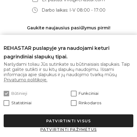
Darbo laikas: I-V 08:00 - 17:00
Gaukite naujausius pasiūlymus pirmi!
REHASTAR puslapyje yra naudojami keturi
pagrindiniai slapukų tipai.
Prenumeruoti
Naršydami toliau Jūs sutinkate su būtinaisiais slapukais. Taip
pat galite sutikti ir su kitų slapukų naudojimu. Išsami
informacija apie slapukus ir jų naudojimo tvarką mūsų
Sutinku su
privatumo politika
Privatumo politikoje.
Būtinieji
Funkciniai
Statistiniai
Rinkodaros
PATVIRTINTI VISUS
© 2026 Rehastar Visos teisės saugomos.
PATVIRTINTI PAŽYMĖTUS
Sprendimas: