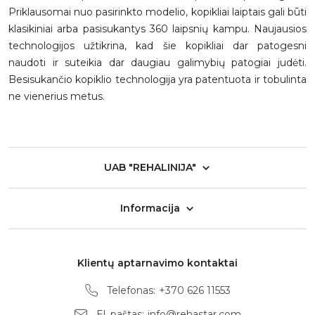
Priklausomai nuo pasirinkto modelio, kopikliai laiptais gali būti
klasikiniai arba pasisukantys 360 laipsnių kampu. Naujausios
technologijos užtikrina, kad šie kopikliai dar patogesni
naudoti ir suteikia dar daugiau galimybių patogiai judėti.
Besisukančio kopiklio technologija yra patentuota ir tobulinta
ne vienerius metus.
UAB "REHALINIJA"
Informacija
Klientų aptarnavimo kontaktai
Telefonas:
+370 626 11553
El. paštas:
info@rehastar.com