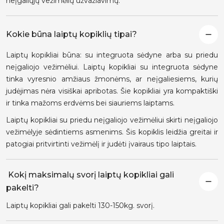
neįgaliųjų vežimėlių užvažiavimų.
Kokie būna laiptų kopiklių tipai?
Laiptų kopikliai būna: su integruota sėdyne arba su priedu
neįgaliojo vežimėliui. Laiptų kopikliai su integruota sėdyne
tinka vyresnio amžiaus žmonėms, ar neįgaliesiems, kurių
judėjimas nėra visiškai apribotas. Šie kopikliai yra kompaktiški
ir tinka mažoms erdvėms bei siauriems laiptams.
Laiptų kopikliai su priedu neįgaliojo vežimėliui skirti neįgaliojo
vežimėlyje sėdintiems asmenims. Šis kopiklis leidžia greitai ir
patogiai pritvirtinti vežimėlį ir judėti įvairaus tipo laiptais.
Kokį maksimalų svorį laiptų kopikliai gali
pakelti?
Laiptų kopikliai gali pakelti 130-150kg. svorį.