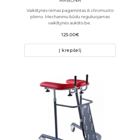
AMBONA
Vaikštynės rėmas pagamintas iš chromuoto
plieno. Mechaniniu būdu reguliuojamas
vaikštynės aukštis be..
125.00€
Į krepšelį