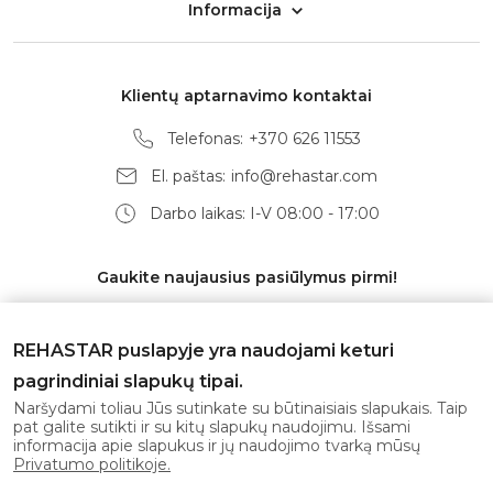
Informacija
Klientų aptarnavimo kontaktai
Telefonas:
+370 626 11553
El. paštas:
info@rehastar.com
Darbo laikas: I-V 08:00 - 17:00
Gaukite naujausius pasiūlymus pirmi!
REHASTAR puslapyje yra naudojami keturi
pagrindiniai slapukų tipai.
Prenumeruoti
Naršydami toliau Jūs sutinkate su būtinaisiais slapukais. Taip
pat galite sutikti ir su kitų slapukų naudojimu. Išsami
informacija apie slapukus ir jų naudojimo tvarką mūsų
Sutinku su
privatumo politika
Privatumo politikoje.