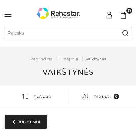
Pagrindinis
Judėjimui
Vaikštynės
VAIKŠTYNĖS
Rūšiuoti
Filtruoti
JUDĖJIMUI