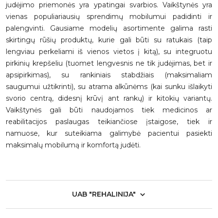
judėjimo priemonės yra ypatingai svarbios. Vaikštynės yra
vienas populiariausių sprendimų mobilumui padidinti ir
palengvinti. Gausiame modelių asortimente galima rasti
skirtingų rūšių produktų, kurie gali būti su ratukais (taip
lengviau perkeliami iš vienos vietos į kitą), su integruotu
pirkinių krepšeliu (tuomet lengvesnis ne tik judėjimas, bet ir
apsipirkimas), su rankiniais stabdžiais (maksimaliam
saugumui užtikrinti), su atrama alkūnėms (kai sunku išlaikyti
svorio centrą, didesnį krūvį ant rankų) ir kitokių variantų.
Vaikštynės gali būti naudojamos tiek medicinos ar
reabilitacijos paslaugas teikiančiose įstaigose, tiek ir
namuose, kur suteikiama galimybė pacientui pasiekti
maksimalų mobilumą ir komfortą judėti.
UAB "REHALINIJA"