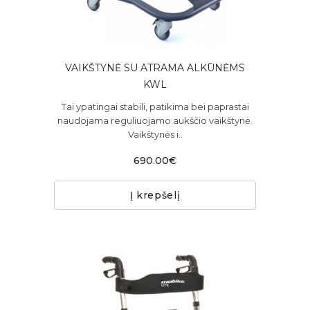
VAIKŠTYNĖ SU ATRAMA ALKŪNĖMS
KWL
Tai ypatingai stabili, patikima bei paprastai
naudojama reguliuojamo aukščio vaikštynė.
Vaikštynės i..
690.00€
Į krepšelį