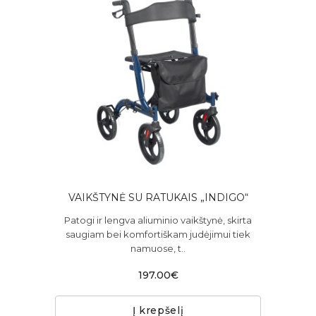
VAIKŠTYNĖ SU RATUKAIS „INDIGO“
Patogi ir lengva aliuminio vaikštynė, skirta
saugiam bei komfortiškam judėjimui tiek
namuose, t..
197.00€
Į krepšelį