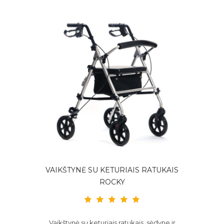
VAIKŠTYNĖ SU KETURIAIS RATUKAIS
ROCKY
Vaikštynė su keturiais ratukais, sėdyne ir