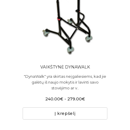
VAIKŠTYNĖ DYNAWALK
"DynaWalk" yra skirtas neįgaliesiems, kad jie
galėtų iš naujo mokytis ir lavinti savo
stovėjimo ar v..
240.00€ - 279.00€
Į krepšelį