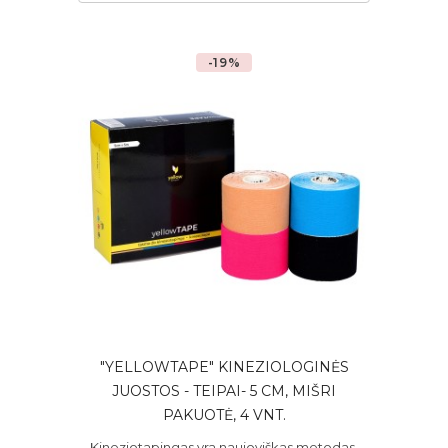
-19%
"YELLOWTAPE" KINEZIOLOGINĖS
JUOSTOS - TEIPAI- 5 CM, MIŠRI
PAKUOTĖ, 4 VNT.
Kineziotapingas yra naujoviškas metodas,