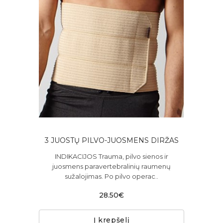
3 JUOSTŲ PILVO-JUOSMENS DIRŽAS
INDIKACIJOS Trauma, pilvo sienos ir
juosmens paravertebralinių raumenų
sužalojimas. Po pilvo operac..
28.50€
Į krepšelį