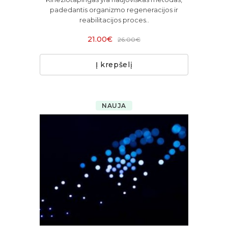
padedantis organizmo regeneracijos ir
reabilitacijos proces..
21.00€
26.00€
Į krepšelį
NAUJA