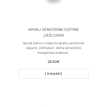
APVALI SENSORINĖ SŪPYNĖ
„VĖŽLIUKAS
Apvali žalios ir mėlynos spalvų sensorinė
sūpynė „Vėžliukas“, skirta sensorinės
integracijos kabinet..
26.50€
Į krepšelį