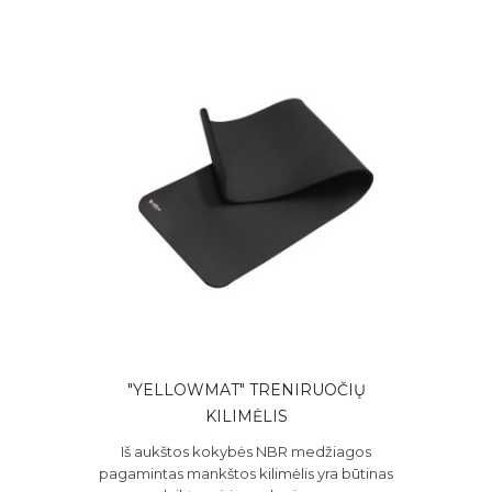
"YELLOWMAT" TRENIRUOČIŲ
KILIMĖLIS
Iš aukštos kokybės NBR medžiagos
pagamintas mankštos kilimėlis yra būtinas