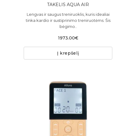
TAKELIS AQUA AIR
Lengvas ir saugus treniruoklis, kuris idealiai
tinka kardio ir sustiprinimo treniruotėms. Šis
bėgimo..
1973.00€
Į krepšelį