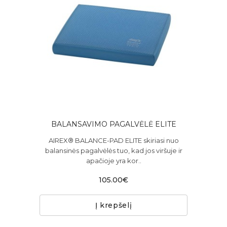
BALANSAVIMO PAGALVĖLĖ ELITE
AIREX® BALANCE-PAD ELITE skiriasi nuo
balansinės pagalvėlės tuo, kad jos viršuje ir
apačioje yra kor..
105.00€
Į krepšelį