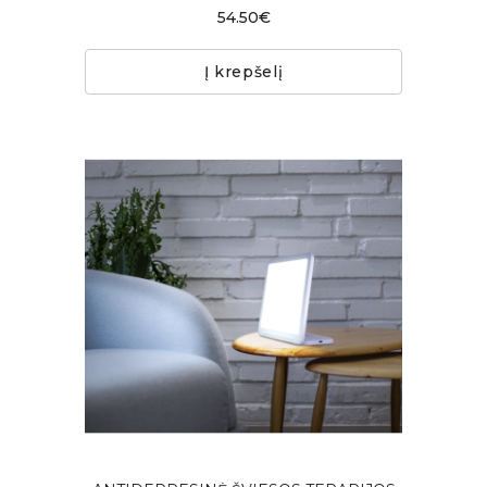
54.50€
Į krepšelį