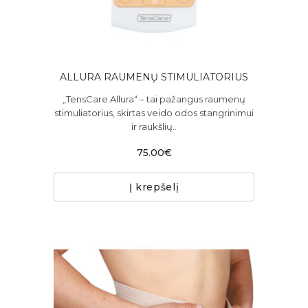
ALLURA RAUMENŲ STIMULIATORIUS
„TensCare Allura“ – tai pažangus raumenų
stimuliatorius, skirtas veido odos stangrinimui
ir raukšlių..
75.00€
Į krepšelį