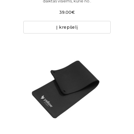
daiktas visiems, kurie no..
39.00€
Į krepšelį