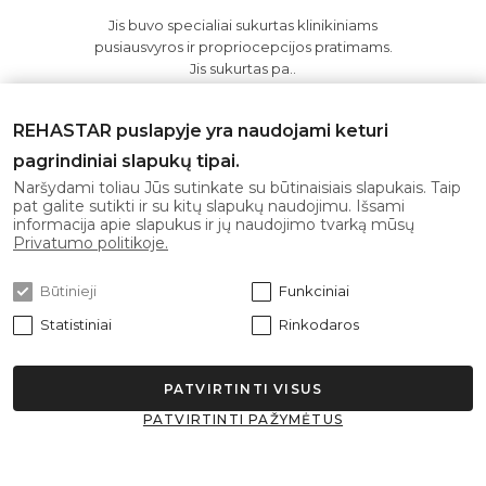
Jis buvo specialiai sukurtas klinikiniams
pusiausvyros ir propriocepcijos pratimams.
Jis sukurtas pa..
175.00€
REHASTAR puslapyje yra naudojami keturi
pagrindiniai slapukų tipai.
Į krepšelį
Naršydami toliau Jūs sutinkate su būtinaisiais slapukais. Taip
pat galite sutikti ir su kitų slapukų naudojimu. Išsami
informacija apie slapukus ir jų naudojimo tvarką mūsų
Privatumo politikoje.
Būtinieji
Funkciniai
Statistiniai
Rinkodaros
PATVIRTINTI VISUS
PATVIRTINTI PAŽYMĖTUS