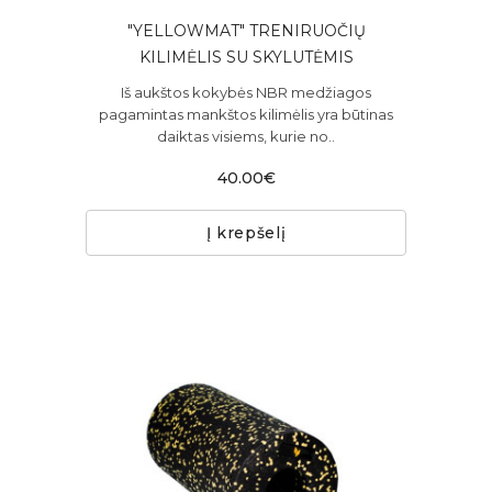
"YELLOWMAT" TRENIRUOČIŲ
KILIMĖLIS SU SKYLUTĖMIS
Iš aukštos kokybės NBR medžiagos
pagamintas mankštos kilimėlis yra būtinas
daiktas visiems, kurie no..
40.00€
Į krepšelį