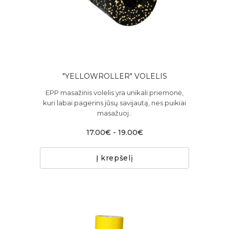
"YELLOWROLLER" VOLELIS
EPP masažinis volelis yra unikali priemonė,
kuri labai pagerins jūsų savijautą, nes puikiai
masažuoj..
17.00€ - 19.00€
Į krepšelį