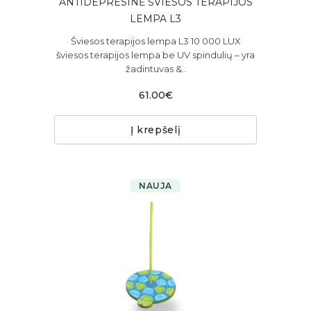
ANTIDEPRESINĖ ŠVIESOS TERAPIJOS
LEMPA L3
Šviesos terapijos lempa L3 10 000 LUX
šviesos terapijos lempa be UV spindulių – yra
žadintuvas &..
61.00€
Į krepšelį
NAUJA