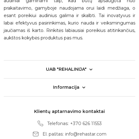
audiniai gaminami taip, kad būtų apsaugota nuo
prakaitavimo, gamyboje naudojama orui laidi medžiaga, o
esant poreikiui audinius galima ir skalbti. Tai inovatyvus ir
labai efektyvus pasirinkimas, kurio nauda ir veiksmingumas
jaučiamas iš karto. Rinkitės labiausiai poreikius atitinkančius,
aukštos kokybės produktus pas mus.
UAB "REHALINIJA"
Informacija
Klientų aptarnavimo kontaktai
Telefonas:
+370 626 11553
El. paštas:
info@rehastar.com