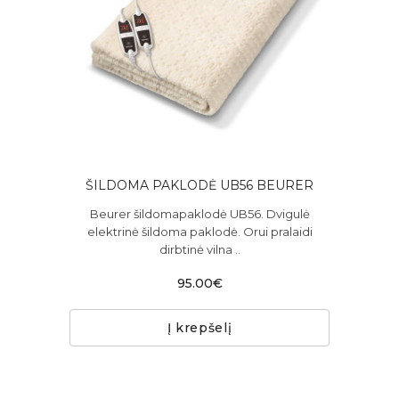
ŠILDOMA PAKLODĖ UB56 BEURER
Beurer šildomapaklodė UB56. Dvigulė
elektrinė šildoma paklodė. Orui pralaidi
dirbtinė vilna ..
95.00€
Į krepšelį