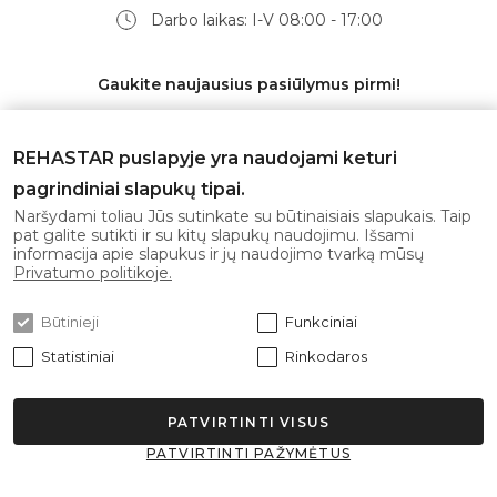
Darbo laikas: I-V 08:00 - 17:00
Gaukite naujausius pasiūlymus pirmi!
REHASTAR puslapyje yra naudojami keturi
pagrindiniai slapukų tipai.
Prenumeruoti
Naršydami toliau Jūs sutinkate su būtinaisiais slapukais. Taip
pat galite sutikti ir su kitų slapukų naudojimu. Išsami
informacija apie slapukus ir jų naudojimo tvarką mūsų
Sutinku su
privatumo politika
Privatumo politikoje.
Būtinieji
Funkciniai
Statistiniai
Rinkodaros
PATVIRTINTI VISUS
© 2026 Rehastar Visos teisės saugomos.
PATVIRTINTI PAŽYMĖTUS
Sprendimas: