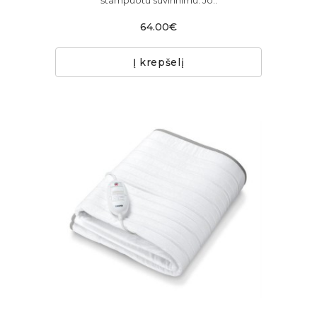
štampuotu suvirinimu. Jo..
64.00€
Į krepšelį