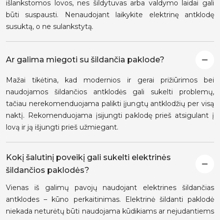
išlankstomos lovos, nes šildytuvas arba valdymo laidai gali
būti suspausti. Nenaudojant laikykite elektrinę antklodę
susuktą, o ne sulankstytą.
Ar galima miegoti su šildančia paklode?
Mažai tikėtina, kad modernios ir gerai prižiūrimos bei
naudojamos šildančios antklodės gali sukelti problemų,
tačiau nerekomenduojama palikti įjungtų antklodžių per visą
naktį. Rekomenduojama įsijungti paklodę prieš atsigulant į
lovą ir ją išjungti prieš užmiegant.
Kokį šalutinį poveikį gali sukelti elektrinės
šildančios paklodės?
Vienas iš galimų pavojų naudojant elektrines šildančias
antklodes – kūno perkaitinimas. Elektrinė šildanti paklodė
niekada neturėtų būti naudojama kūdikiams ar nejudantiems