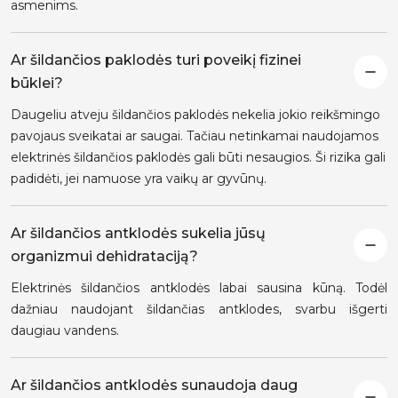
asmenims.
Ar šildančios paklodės turi poveikį fizinei
būklei?
Daugeliu atveju šildančios paklodės nekelia jokio reikšmingo
pavojaus sveikatai ar saugai. Tačiau netinkamai naudojamos
elektrinės šildančios paklodės gali būti nesaugios. Ši rizika gali
padidėti, jei namuose yra vaikų ar gyvūnų.
Ar šildančios antklodės sukelia jūsų
organizmui dehidrataciją?
Elektrinės šildančios antklodės labai sausina kūną. Todėl
dažniau naudojant šildančias antklodes, svarbu išgerti
daugiau vandens.
Ar šildančios antklodės sunaudoja daug