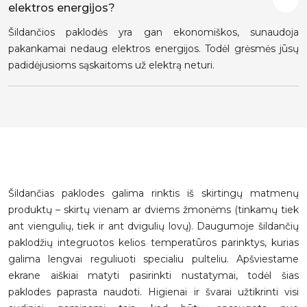
elektros energijos?
Šildančios paklodės yra gan ekonomiškos, sunaudoja
pakankamai nedaug elektros energijos. Todėl grėsmės jūsų
padidėjusioms sąskaitoms už elektrą neturi.
Šildančias paklodes galima rinktis iš skirtingų matmenų
produktų – skirtų vienam ar dviems žmonėms (tinkamų tiek
ant viengulių, tiek ir ant dvigulių lovų). Daugumoje šildančių
paklodžių integruotos kelios temperatūros parinktys, kurias
galima lengvai reguliuoti specialiu pulteliu. Apšviestame
ekrane aiškiai matyti pasirinkti nustatymai, todėl šias
paklodes paprasta naudoti. Higienai ir švarai užtikrinti visi