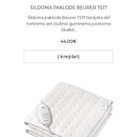
ŠILDOMA PAKLODĖ BEURER TS17
Šildoma paklodė Beurer TS17 Neslysta dėl
tvirtinimo ant čiužinio guminėmis juostomis
Skalbti..
44.00€
Į krepšelį