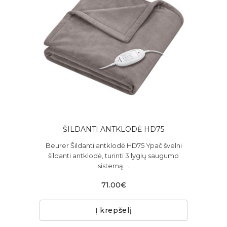
ŠILDANTI ANTKLODĖ HD75
Beurer Šildanti antklodė HD75 Ypač švelni
šildanti antklodė, turinti 3 lygių saugumo
sistemą. ..
71.00€
Į krepšelį