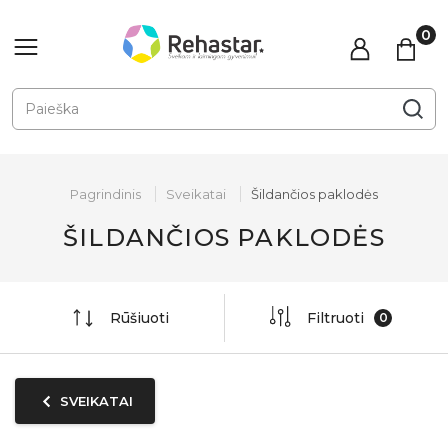
Pagrindinis
Sveikatai
Šildančios paklodės
ŠILDANČIOS PAKLODĖS
Rūšiuoti
Filtruoti
SVEIKATAI