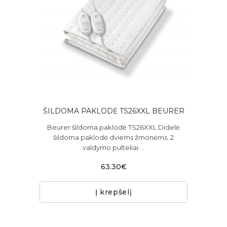
ŠILDOMA PAKLODĖ TS26XXL BEURER
Beurer šildoma paklodė TS26XXL Didelė
šildoma paklodė dviems žmonėms. 2
valdymo pulteliai. ..
63.30€
Į krepšelį