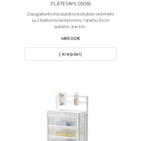
PLATESNIS 05065
Daugiafunkcinis aukštos kokybės vežimėlis
su 2 baltomis lentynomis, 1 stalčiu 10cm
aukščio, bei tvir..
489.00€
Į krepšelį