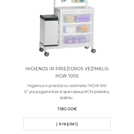
HIGIENOS IR PRIEŽIŪROS VEŽIMĖLIS
HGW 100S
Higienos ir priežiūros vežimėlis "HGW 100
S" yra pagamintas iš specialaus RCN plastiko,
stabilu..
1180.00€
Į krepšelį