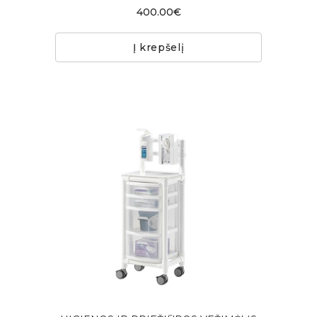
400.00€
Į krepšelį