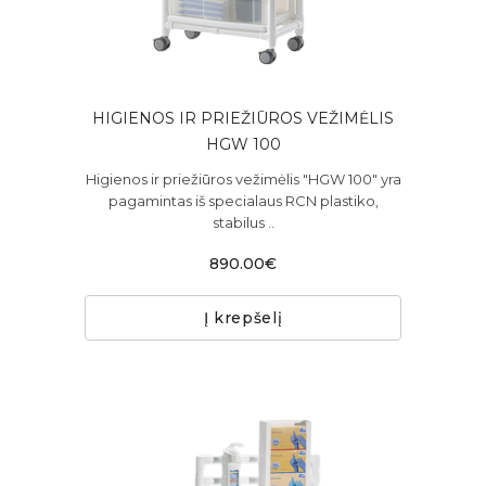
HIGIENOS IR PRIEŽIŪROS VEŽIMĖLIS
HGW 100
Higienos ir priežiūros vežimėlis "HGW 100" yra
pagamintas iš specialaus RCN plastiko,
stabilus ..
890.00€
Į krepšelį