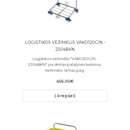
LOGISTIKOS VEŽIMĖLIS VAKO120C/N -
23048KN
Logistikos vežimėlis "VAKO120C/N -
23048KN" yra skirtas patalynės keitimui.
Vežimėlio rėmas pag..
456.00€
Į krepšelį