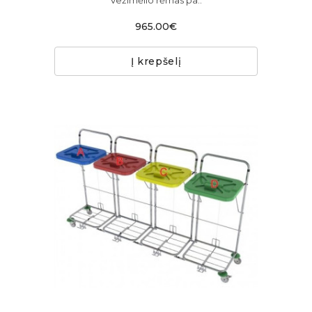
Vežimėlio rėmas pa..
965.00€
Į krepšelį