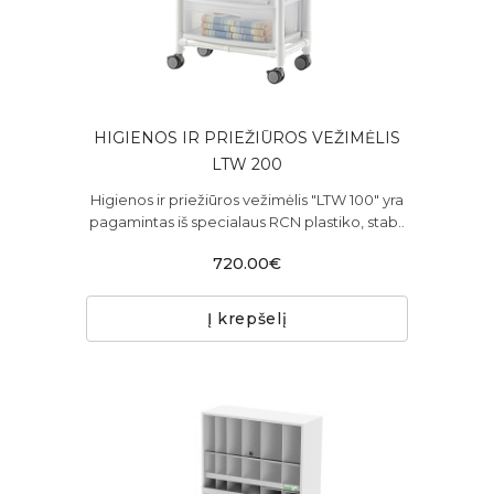
HIGIENOS IR PRIEŽIŪROS VEŽIMĖLIS
LTW 200
Higienos ir priežiūros vežimėlis "LTW 100" yra
pagamintas iš specialaus RCN plastiko, stab..
720.00€
Į krepšelį