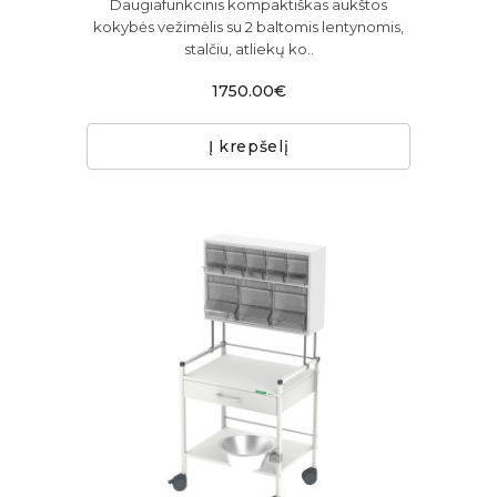
Daugiafunkcinis kompaktiškas aukštos
kokybės vežimėlis su 2 baltomis lentynomis,
stalčiu, atliekų ko..
1750.00€
Į krepšelį