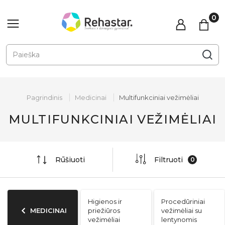
Pagrindinis
Medicinai
Multifunkciniai vežimėliai
MULTIFUNKCINIAI VEŽIMĖLIAI
Rūšiuoti
Filtruoti
Higienos ir
Procedūriniai
MEDICINAI
priežiūros
vežimėliai su
vežimėliai
lentynomis