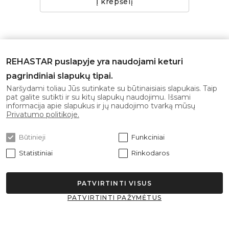
Į krepšelį
REHASTAR puslapyje yra naudojami keturi
pagrindiniai slapukų tipai.
Naršydami toliau Jūs sutinkate su būtinaisiais slapukais. Taip
pat galite sutikti ir su kitų slapukų naudojimu. Išsami
informacija apie slapukus ir jų naudojimo tvarką mūsų
Privatumo politikoje.
Būtinieji
Funkciniai
Statistiniai
Rinkodaros
PATVIRTINTI VISUS
PATVIRTINTI PAŽYMĖTUS
LOGISTIKOS VEŽIMĖLIS VAKO120I -
12319
Logistikos vežimėlis "VAKO 120I - 12319" yra