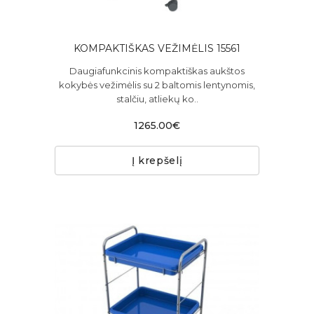
KOMPAKTIŠKAS VEŽIMĖLIS 15561
Daugiafunkcinis kompaktiškas aukštos
kokybės vežimėlis su 2 baltomis lentynomis,
stalčiu, atliekų ko..
1265.00€
Į krepšelį