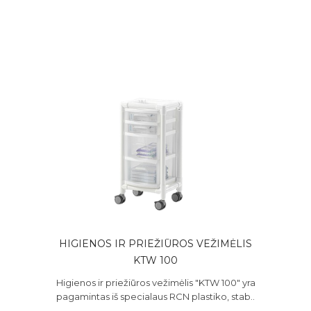
HIGIENOS IR PRIEŽIŪROS VEŽIMĖLIS
KTW 100
Higienos ir priežiūros vežimėlis "KTW 100" yra
pagamintas iš specialaus RCN plastiko, stab..