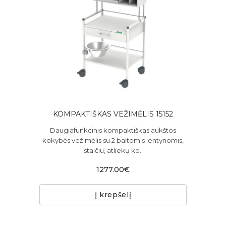
KOMPAKTIŠKAS VEŽIMĖLIS 15152
Daugiafunkcinis kompaktiškas aukštos
kokybės vežimėlis su 2 baltomis lentynomis,
stalčiu, atliekų ko..
1277.00€
Į krepšelį