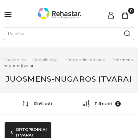
Pagrindinis
Reabilitacijai
Ortopediniai įtvarai
Juosmens-
nugaros įtvarai
JUOSMENS-NUGAROS ĮTVARAI
Rūšiuoti
Filtruoti
ORTOPEDINIAI
ĮTVARAI