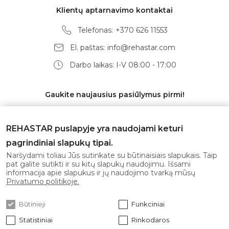
Klientų aptarnavimo kontaktai
Telefonas:
+370 626 11553
El. paštas:
info@rehastar.com
Darbo laikas: I-V 08:00 - 17:00
Gaukite naujausius pasiūlymus pirmi!
REHASTAR puslapyje yra naudojami keturi
pagrindiniai slapukų tipai.
Prenumeruoti
Naršydami toliau Jūs sutinkate su būtinaisiais slapukais. Taip
pat galite sutikti ir su kitų slapukų naudojimu. Išsami
informacija apie slapukus ir jų naudojimo tvarką mūsų
Sutinku su
privatumo politika
Privatumo politikoje.
Būtinieji
Funkciniai
Statistiniai
Rinkodaros