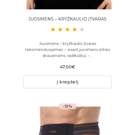
JUOSMENS – KRYŽKAULIO ĮTVARAS
Juosmens – kryžkaulio įtvaras
rekomenduojamas: – esant juosmens srities
skausmams, radikulitui; – ..
47.00€
Į krepšelį
-15%