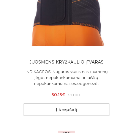
JUOSMENS-KRYŽKAULIO ĮTVARAS
INDIKACIJOS: Nugaros skausmas, raumenų
jėgos nepakankamumas ir raiščių
nepakankamumas osteogenezė..
50.15€
59.00€
Į krepšelį