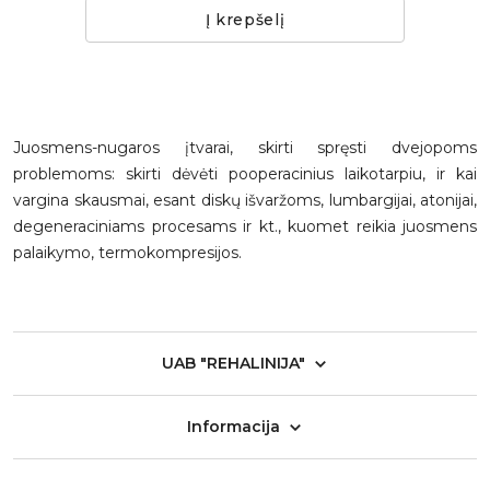
Į krepšelį
Juosmens-nugaros įtvarai, skirti spręsti dvejopoms
problemoms: skirti dėvėti pooperacinius laikotarpiu, ir kai
vargina skausmai, esant diskų išvaržoms, lumbargijai, atonijai,
degeneraciniams procesams ir kt., kuomet reikia juosmens
palaikymo, termokompresijos.
UAB "REHALINIJA"
Informacija