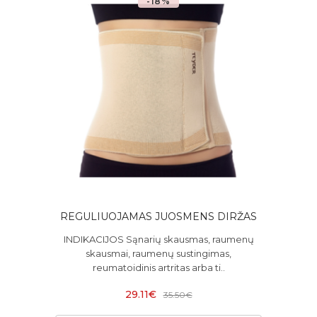
-18%
REGULIUOJAMAS JUOSMENS DIRŽAS
INDIKACIJOS Sąnarių skausmas, raumenų
skausmai, raumenų sustingimas,
reumatoidinis artritas arba ti..
29.11€
35.50€