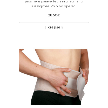
juosmens paravertebralinių raumenų
sužalojimas. Po pilvo operac..
28.50€
Į krepšelį