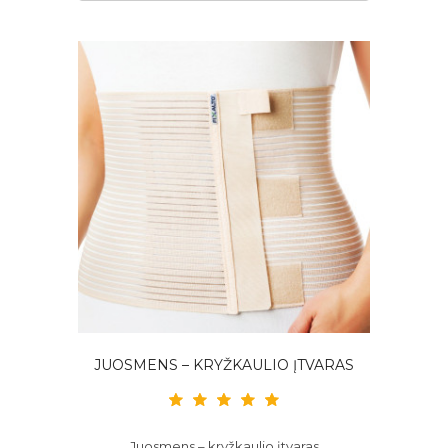
JUOSMENS – KRYŽKAULIO ĮTVARAS
Juosmens – kryžkaulio įtvaras