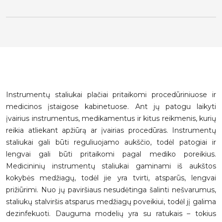
Instrumentų staliukai plačiai pritaikomi procedūriniuose ir
medicinos įstaigose kabinetuose. Ant jų patogu laikyti
įvairius instrumentus, medikamentus ir kitus reikmenis, kurių
reikia atliekant apžiūrą ar įvairias procedūras. Instrumentų
staliukai gali būti reguliuojamo aukščio, todėl patogiai ir
lengvai gali būti pritaikomi pagal mediko poreikius.
Medicininių instrumentų staliukai gaminami iš aukštos
kokybės medžiagų, todėl jie yra tvirti, atsparūs, lengvai
prižiūrimi. Nuo jų paviršiaus nesudėtinga šalinti nešvarumus,
staliukų stalviršis atsparus medžiagų poveikiui, todėl jį galima
dezinfekuoti. Dauguma modelių yra su ratukais – tokius