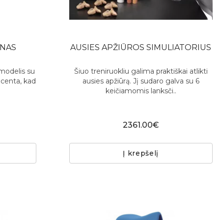
ENAS
AUSIES APŽIŪROS SIMULIATORIUS
modelis su
Šiuo treniruokliu galima praktiškai atlikti
lacenta, kad
ausies apžiūrą. Jį sudaro galva su 6
keičiamomis lanksči..
2361.00€
Į krepšelį