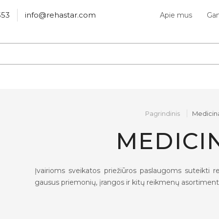
553
info@rehastar.com
Apie mus
Gam
Pagrindinis
Medicin
MEDICI
Įvairioms sveikatos priežiūros paslaugoms suteikti r
gausus priemonių, įrangos ir kitų reikmenų asortiment