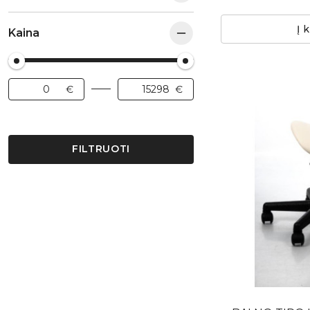
Į 
Kaina
FILTRUOTI