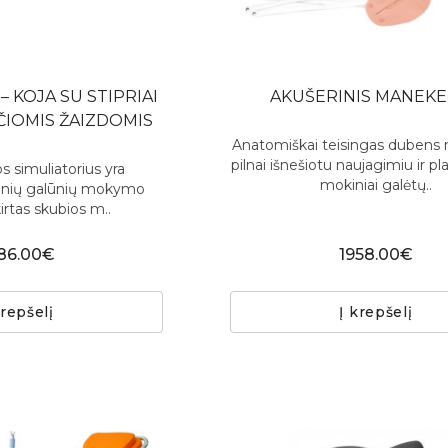
– KOJA SU STIPRIAI
AKUŠERINIS MANEK
IOMIS ŽAIZDOMIS
Anatomiškai teisingas dubens 
pilnai išnešiotu naujagimiu ir p
 simuliatorius yra
mokiniai galėtų..
atinių galūnių mokymo
irtas skubios m..
86.00€
1958.00€
krepšelį
Į krepšelį