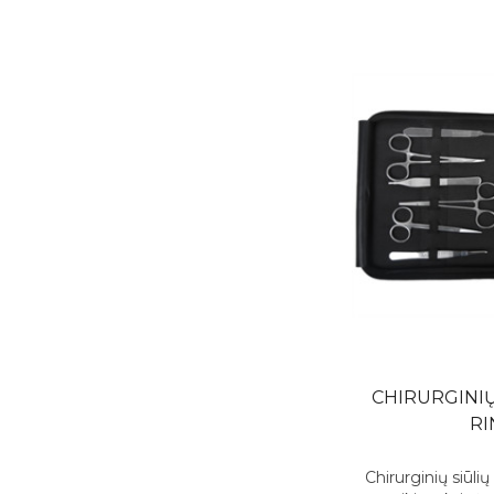
CHIRURGINI
RI
Chirurginių siūli