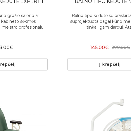
KĖDUTĖ EXPERT 1
BALNO TIPO KĖDUTĖ M
rio grožio salono ar
Balno tipo kėdutė su praskirt
o kabineto sėkmės
suprojektuota pagal kūno mec
meistro profesionalu..
tinka ilgam darbui. Ats
3.00€
145.00€
200.00€
krepšelį
Į krepšelį