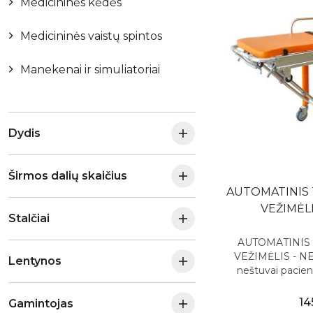
Medicininės kėdės
Medicininės vaistų spintos
Manekenai ir simuliatoriai
Dydis
Širmos dalių skaičius
AUTOMATINIS
VEŽIMĖLI
Stalčiai
AUTOMATINIS
VEŽIMĖLIS - NE
Lentynos
neštuvai pacient
14
Gamintojas