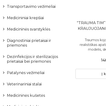
Transportavimo vežimėliai
Medicininiai krepšiai
"TRAUMA TIM“ 
KRAUJUOJANČ
Medicininės svarstyklės
Traumos kojos
Diagnostiniai prietaisai ir
realistiškas ap
priemonės
modelis, sk
Dezinfekcijos ir sterilizacijos
14
prietaisai bei priemonės
Patalynės vežimėliai
Į 
Veterinariniai stalai
Medicininės kušetės