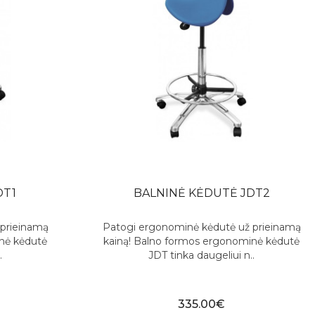
DT1
BALNINĖ KĖDUTĖ JDT2
 prieinamą
Patogi ergonominė kėdutė už prieinamą
nė kėdutė
kainą! Balno formos ergonominė kėdutė
.
JDT tinka daugeliui n..
335.00€