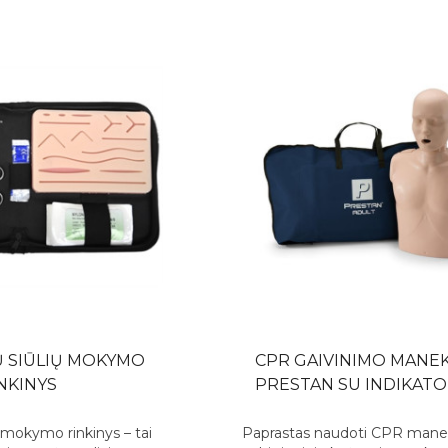
Ų SIŪLIŲ MOKYMO
CPR GAIVINIMO MANE
NKINYS
PRESTAN SU INDIKATO
ų mokymo rinkinys – tai
Paprastas naudoti CPR mane