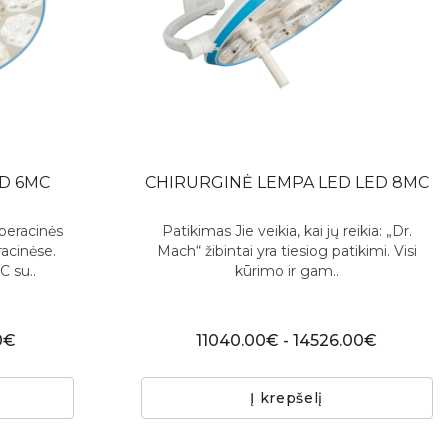
D 6MC
CHIRURGINĖ LEMPA LED LED 8MC
peracinės
Patikimas Jie veikia, kai jų reikia: „Dr.
acinėse.
Mach“ žibintai yra tiesiog patikimi. Visi
 su..
kūrimo ir gam..
0€
11040.00€ - 14526.00€
Į krepšelį