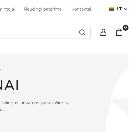
LT
intojai
Naudingi patarimai
Kontaktai
ai
NAI
eikalingas tinkamas pasiruošimas,
as.