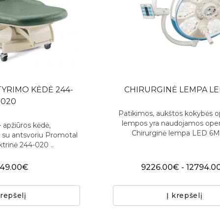
TYRIMO KĖDĖ 244-
CHIRURGINĖ LEMPA LE
020
Patikimos, aukštos kokybės o
lempos yra naudojamos oper
 apžiūros kėdė,
Chirurginė lempa LED 6MC
 su antsvoriu Promotal
ektrinė 244-020 ..
249.00€
9226.00€ - 12794.0
krepšelį
Į krepšelį