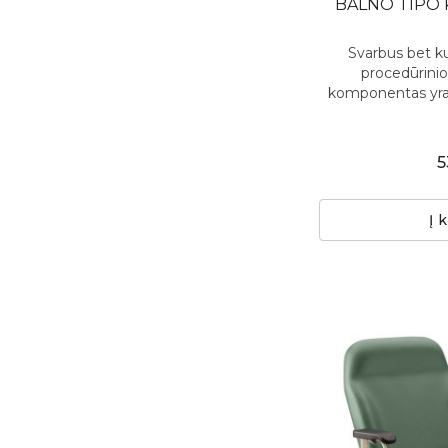
BALNO TIPO 
Svarbus bet ku
procedūrini
komponentas yra 
5
Į 