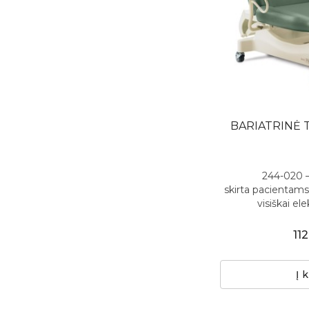
BARIATRINĖ 
244-020 –
skirta pacientams
visiškai el
11
Į 