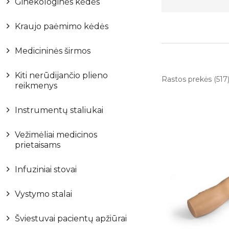
Ginekologinės kėdės
Kraujo paėmimo kėdės
Medicininės širmos
Kiti nerūdijančio plieno
Rastos prekės (517
reikmenys
Instrumentų staliukai
Vežimėliai medicinos
prietaisams
Infuziniai stovai
Vystymo stalai
Šviestuvai pacientų apžiūrai