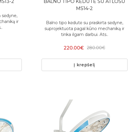
S13-2
BALNO TIPO KĖDUTĖ SU ATLOŠU
MS14-2
a sėdyne,
haniką ir
Balno tipo kėdutė su praskirta sėdyne,
..
suprojektuota pagal kūno mechaniką ir
tinka ilgam darbui. Ats..
220.00€
280.00€
Į krepšelį