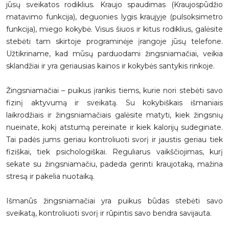
jūsų sveikatos rodiklius. Kraujo spaudimas (Kraujospūdžio
matavimo funkcija), deguonies lygis kraujyje (pulsoksimetro
funkcija), miego kokybė. Visus šiuos ir kitus rodiklius, galėsite
stebėti tam skirtoje programinėje įrangoje jūsų telefone.
Užtikriname, kad mūsų parduodami žingsniamačiai, veikia
sklandžiai ir yra geriausias kainos ir kokybės santykis rinkoje.
Žingsniamačiai – puikus įrankis tiems, kurie nori stebėti savo
fizinį aktyvumą ir sveikatą. Su kokybiškais išmaniais
laikrodžiais ir žingsniamačiais galėsite matyti, kiek žingsnių
nueinate, kokį atstumą pereinate ir kiek kalorijų sudeginate.
Tai padės jums geriau kontroliuoti svorį ir jaustis geriau tiek
fiziškai, tiek psichologiškai. Reguliarus vaikščiojimas, kurį
sekate su žingsniamačiu, padeda gerinti kraujotaką, mažina
stresą ir pakelia nuotaiką.
Išmanūs žingsniamačiai yra puikus būdas stebėti savo
sveikatą, kontroliuoti svorį ir rūpintis savo bendra savijauta.