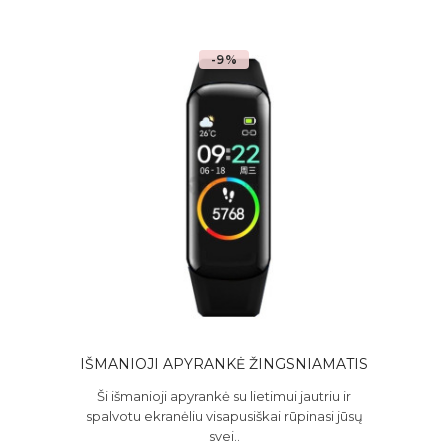
-9%
IŠMANIOJI APYRANKĖ ŽINGSNIAMATIS
Ši išmanioji apyrankė su lietimui jautriu ir
spalvotu ekranėliu visapusiškai rūpinasi jūsų
svei..