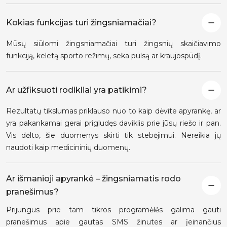
Kokias funkcijas turi žingsniamačiai?
Mūsų siūlomi žingsniamačiai turi žingsnių skaičiavimo
funkciją, keletą sporto režimų, seka pulsą ar kraujospūdį.
Ar užfiksuoti rodikliai yra patikimi?
Rezultatų tikslumas priklauso nuo to kaip dėvite apyrankę, ar
yra pakankamai gerai prigludęs daviklis prie jūsų riešo ir pan.
Vis dėlto, šie duomenys skirti tik stebėjimui. Nereikia jų
naudoti kaip medicininių duomenų.
Ar išmanioji apyrankė – žingsniamatis rodo
pranešimus?
Prijungus prie tam tikros programėlės galima gauti
pranešimus apie gautas SMS žinutes ar įeinančius