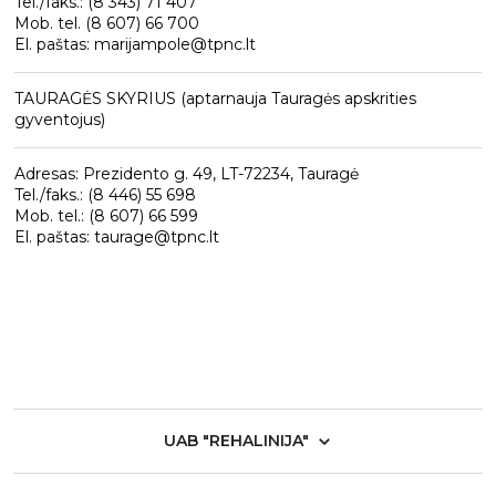
Tel./faks.: (8 343) 71 407
Mob. tel. (8 607) 66 700
El. paštas: marijampole@tpnc.lt
TAURAGĖS SKYRIUS (aptarnauja Tauragės apskrities
gyventojus)
Adresas: Prezidento g. 49, LT-72234, Tauragė
Tel./faks.: (8 446) 55 698
Mob. tel.: (8 607) 66 599
El. paštas: taurage@tpnc.lt
UAB "REHALINIJA"