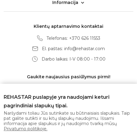
Informacija
Klientų aptarnavimo kontaktai
Telefonas:
+370 626 11553
El. paštas:
info@rehastar.com
Darbo laikas: I-V 08:00 - 17:00
Gaukite naujausius pasiūlymus pirmi!
REHASTAR puslapyje yra naudojami keturi
pagrindiniai slapukų tipai.
Prenumeruoti
Naršydami toliau Jūs sutinkate su būtinaisiais slapukais. Taip
pat galite sutikti ir su kitų slapukų naudojimu. Išsami
informacija apie slapukus ir jų naudojimo tvarką mūsų
Sutinku su
privatumo politika
Privatumo politikoje.