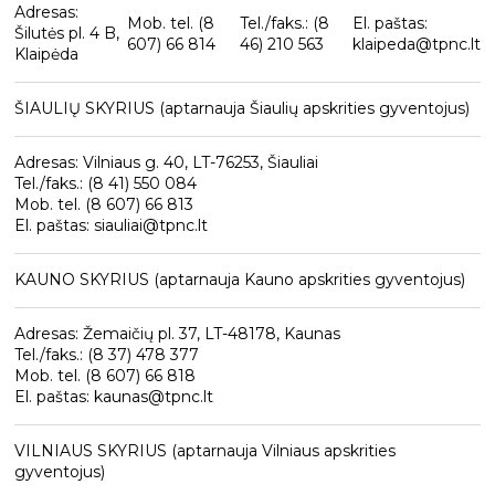
Adresas:
Mob. tel. (8
Tel./faks.: (8
El. paštas:
Šilutės pl. 4 B,
607) 66 814
46) 210 563
klaipeda@tpnc.lt
Klaipėda
ŠIAULIŲ SKYRIUS (aptarnauja Šiaulių apskrities gyventojus)
Adresas: Vilniaus g. 40, LT-76253, Šiauliai
Tel./faks.: (8 41) 550 084
Mob. tel. (8 607) 66 813
El. paštas: siauliai@tpnc.lt
KAUNO SKYRIUS (aptarnauja Kauno apskrities gyventojus)
Adresas: Žemaičių pl. 37, LT-48178, Kaunas
Tel./faks.: (8 37) 478 377
Mob. tel. (8 607) 66 818
El. paštas: kaunas@tpnc.lt
VILNIAUS SKYRIUS (aptarnauja Vilniaus apskrities
gyventojus)