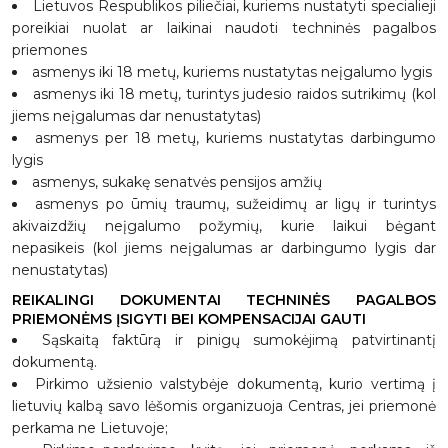
Lietuvos Respublikos piliečiai, kuriems nustatyti specialieji
poreikiai nuolat ar laikinai naudoti techninės pagalbos
priemones
asmenys iki 18 metų, kuriems nustatytas neįgalumo lygis
asmenys iki 18 metų, turintys judesio raidos sutrikimų (kol
jiems neįgalumas dar nenustatytas)
asmenys per 18 metų, kuriems nustatytas darbingumo
lygis
asmenys, sukakę senatvės pensijos amžių
asmenys po ūmių traumų, sužeidimų ar ligų ir turintys
akivaizdžių neįgalumo požymių, kurie laikui bėgant
nepasikeis (kol jiems neįgalumas ar darbingumo lygis dar
nenustatytas)
REIKALINGI DOKUMENTAI TECHNINĖS PAGALBOS
PRIEMONĖMS ĮSIGYTI BEI KOMPENSACIJAI GAUTI
Sąskaitą faktūrą ir pinigų sumokėjimą patvirtinantį
dokumentą.
Pirkimo užsienio valstybėje dokumentą, kurio vertimą į
lietuvių kalbą savo lėšomis organizuoja Centras, jei priemonė
perkama ne Lietuvoje;