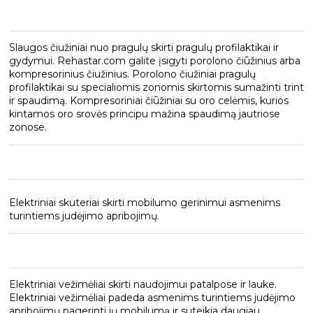
Slaugos čiužiniai nuo pragulų skirti pragulų profilaktikai ir
gydymui. Rehastar.com galite įsigyti porolono čiūžinius arba
kompresorinius čiužinius. Porolono čiužiniai pragulų
profilaktikai su specialiomis zonomis skirtomis sumažinti trint
ir spaudimą. Kompresoriniai čiūžiniai su oro celėmis, kurios
kintamos oro srovės principu mažina spaudimą jautriose
zonose.
Elektriniai skuteriai skirti mobilumo gerinimui asmenims
turintiems judėjimo apribojimų.
Elektriniai vežimėliai skirti naudojimui patalpose ir lauke.
Elektriniai vežimėliai padeda asmenims turintiems judėjimo
apribojimų pagerinti jų mobilumą ir suteikia daugiau