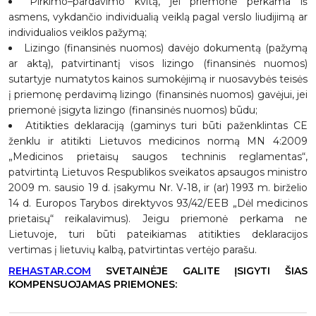
Pirkimo–pardavimo kvitą, jei priemonė perkama iš
asmens, vykdančio individualią veiklą pagal verslo liudijimą ar
individualios veiklos pažymą;
Lizingo (finansinės nuomos) davėjo dokumentą (pažymą
ar aktą), patvirtinantį visos lizingo (finansinės nuomos)
sutartyje numatytos kainos sumokėjimą ir nuosavybės teisės
į priemonę perdavimą lizingo (finansinės nuomos) gavėjui, jei
priemonė įsigyta lizingo (finansinės nuomos) būdu;
Atitikties deklaraciją (gaminys turi būti paženklintas CE
ženklu ir atitikti Lietuvos medicinos normą MN 4:2009
„Medicinos prietaisų saugos techninis reglamentas“,
patvirtintą Lietuvos Respublikos sveikatos apsaugos ministro
2009 m. sausio 19 d. įsakymu Nr. V‑18, ir (ar) 1993 m. birželio
14 d. Europos Tarybos direktyvos 93/42/EEB „Dėl medicinos
prietaisų“ reikalavimus). Jeigu priemonė perkama ne
Lietuvoje, turi būti pateikiamas atitikties deklaracijos
vertimas į lietuvių kalbą, patvirtintas vertėjo parašu.
REHASTAR.COM
SVETAINĖJE GALITE ĮSIGYTI ŠIAS
KOMPENSUOJAMAS PRIEMONES: