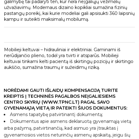
galimybę tai padaryti ten, kur nėra neįgaliųjų vežimėlių
užvažiavimų. Modernaus dizaino kopikliai sumažina fizinių
pastangų poreikį, kai kurie modeliai gali apsisukti 360 laipsnių
kampu ir suteikti maksimalų mobilumą.
Mobilieji keltuvai – hidrauliniai ir elektriniai. Gaminami iš
nerūdijančio plieno, todėl yra tvirti ir atsparūs. Mobilieji
keltuvai tinkami kelti pacientą iš skirtingų pozicijų ir skirtingo
aukščio, sumažina traumų ir sužeidimų riziką.
NORĖDAMI GAUTI IŠLAIDŲ KOMPENSACIJĄ TURITE
KREIPTIS Į TECHNINĖS PAGALBOS NEĮGALIESIEMS
CENTRO SKYRIŲ (WWW.TPNC.LT) PAGAL SAVO
GYVENAMĄJĄ VIETĄ IR PATEIKTI ŠIUOS DOKUMENTUS:
Asmens tapatybę patvirtinantį dokumentą;
Dokumentus apie asmens deklaruotą gyvenamąją vietą
arba pažymą, patvirtinančią, kad asmuo yra įtrauktas į
gyvenamosios vietos neturinčių asmenų apskaitą, jeigu šių