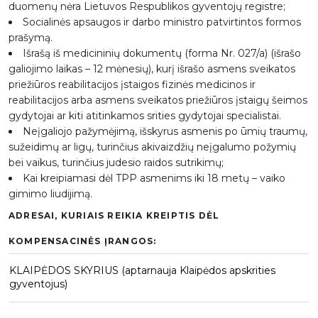
duomenų nėra Lietuvos Respublikos gyventojų registre;
Socialinės apsaugos ir darbo ministro patvirtintos formos
prašymą.
Išrašą iš medicininių dokumentų (forma Nr. 027/a) (išrašo
galiojimo laikas – 12 mėnesių), kurį išrašo asmens sveikatos
priežiūros reabilitacijos įstaigos fizinės medicinos ir
reabilitacijos arba asmens sveikatos priežiūros įstaigų šeimos
gydytojai ar kiti atitinkamos srities gydytojai specialistai.
Neįgaliojo pažymėjimą, išskyrus asmenis po ūmių traumų,
sužeidimų ar ligų, turinčius akivaizdžių neįgalumo požymių
bei vaikus, turinčius judesio raidos sutrikimų;
Kai kreipiamasi dėl TPP asmenims iki 18 metų – vaiko
gimimo liudijimą.
ADRESAI, KURIAIS REIKIA KREIPTIS DĖL
KOMPENSACINĖS ĮRANGOS:
KLAIPĖDOS SKYRIUS (aptarnauja Klaipėdos apskrities
gyventojus)