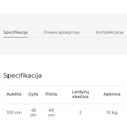
Specifikacija
Prekės aprašymas
Komplektacija
Specifikacija
Lentynų
Aukštis
Gylis
Plotis
Apkrova
skaičius
45
49
100 cm
2
10 kg
cm
cm