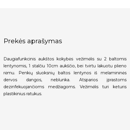
Prekės aprašymas
Daugiafunkcinis aukštos kokybės vežimėlis su 2 baltomis
lentynomis, 1 stalčiu 10cm aukščio, bei tvirtu lakuotu plieno
rėmu. Penkių sluoksnių baltos lentynos iš melamininės
dervos dangos, neblunka. Atsparios įprastoms
dezinfekuojančioms medžiagoms. Vežimėlis turi keturis
plastikinius ratukus.