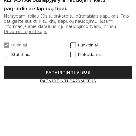
REHASTAR puslapyje yra naudojami keturi
El. paštas:
info@rehastar.com
pagrindiniai slapukų tipai.
Darbo laikas: I-V 08:00 - 17:00
Naršydami toliau Jūs sutinkate su būtinaisiais slapukais. Taip
pat galite sutikti ir su kitų slapukų naudojimu. Išsami
informacija apie slapukus ir jų naudojimo tvarką mūsų
Gaukite naujausius pasiūlymus pirmi!
Privatumo politikoje.
Būtinieji
Funkciniai
Statistiniai
Rinkodaros
Prenumeruoti
PATVIRTINTI VISUS
Sutinku su
privatumo politika
PATVIRTINTI PAŽYMĖTUS
© 2026 Rehastar Visos teisės saugomos.
Sprendimas: