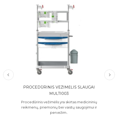
PROCEDŪRINIS VEŽIMĖLIS SLAUGAI
PR
MULTI003
Pro
rei
lis
Procedūrinis vežimėlis yra skirtas medicininių
,
reikmenų, priemonių bei vaistų saugojimui ir
pervežim..