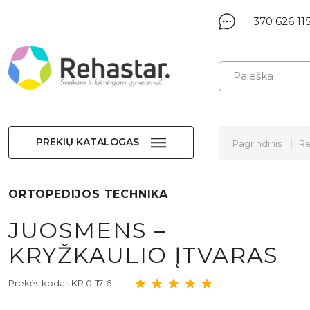
+370 626 11
PREKIŲ KATALOGAS
Pagrindinis
Re
ORTOPEDIJOS TECHNIKA
JUOSMENS –
KRYŽKAULIO ĮTVARAS
Prekės kodas KR 0-17-6