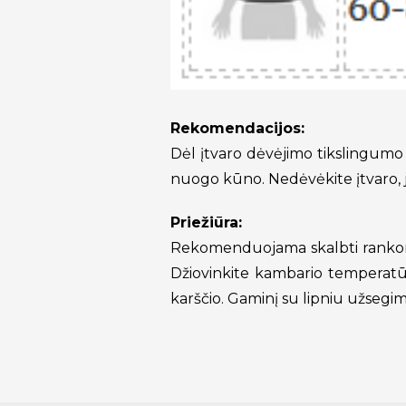
Rekomendacijos:
Dėl įtvaro dėvėjimo tikslingum
nuogo kūno. Nedėvėkite įtvaro, j
Priežiūra:
Rekomenduojama skalbti rankom
Džiovinkite kambario temperatūro
karščio. Gaminį su lipniu užsegim