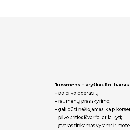
Juosmens – kryžkaulio įtvar
– po pilvo operacijų;
– raumenų prasiskyrimo;
– gali būti nešiojamas, kaip kor
– pilvo srities išvaržai prilaikyti;
– įtvaras tinkamas vyrams ir mot