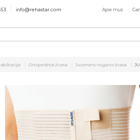
553
info@rehastar.com
Apie mus
Gam
abilitacijai
Ortopediniai įtvarai
Juosmens-nugaros įtvarai
JU