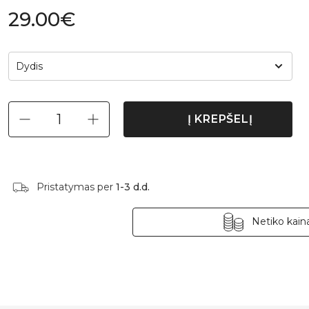
29.00€
Dydis
Į KREPŠELĮ
Pristatymas per
1-3 d.d.
Netiko kaina