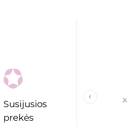
-15%
J
Susijusios
SMENS-KRYŽKAULIO ĮTVARAS
prekės
NDIKACIJOS: Nugaros skausmas,