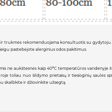
o ir trukmės rekomenduojama konsultuotis su gydytoju.
eigu pastebėjote alerginius odos pakitimus.
is ne aukštesnės kaip 40°C temperatūros vandenyje šv
je toliau nuo šildymo prietaisų ir tiesioginių saulės s
u skalbkite ir džiovinkite užsegtą.