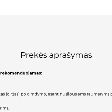
Prekės aprašymas
as rekomenduojamas:
setas (diržas) po gimdymo, esant nusilpusiems raumenims
erims.