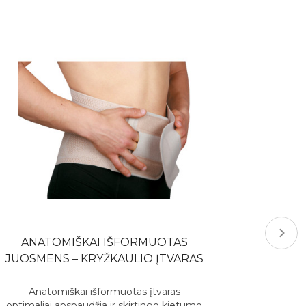
ANATOMIŠKAI IŠFORMUOTAS
JUOSMENS – KRYŽKAULIO ĮTVARAS
Anatomiškai išformuotas įtvaras
optimaliai apspaudžia ir skirtingo kietumo