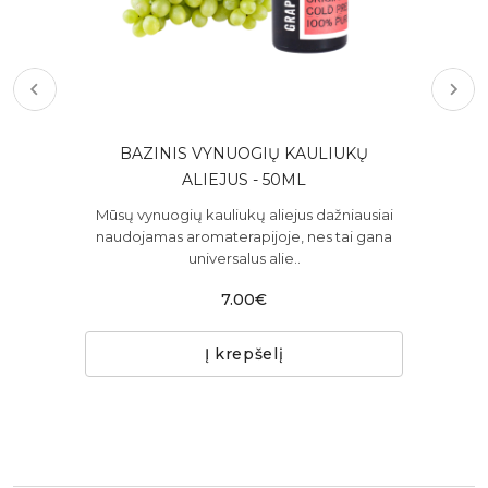
 10
BAZINIS VYNUOGIŲ KAULIUKŲ
BA
ALIEJUS - 50ML
rios
Mūsų vynuogių kauliukų aliejus dažniausiai
 pi..
naudojamas aromaterapijoje, nes tai gana
universalus alie..
7.00€
Į krepšelį