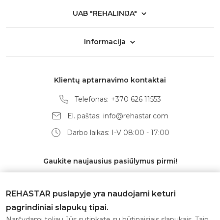
UAB "REHALINIJA"
Informacija
Klientų aptarnavimo kontaktai
Telefonas:
+370 626 11553
El. paštas:
info@rehastar.com
Darbo laikas: I-V 08:00 - 17:00
Gaukite naujausius pasiūlymus pirmi!
REHASTAR puslapyje yra naudojami keturi
pagrindiniai slapukų tipai.
Prenumeruoti
Naršydami toliau Jūs sutinkate su būtinaisiais slapukais. Taip