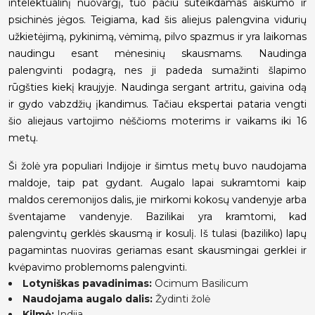
intelektualinį nuovargį, tuo pačiu suteikdamas aiškumo ir
psichinės jėgos. Teigiama, kad šis aliejus palengvina vidurių
užkietėjimą, pykinimą, vėmimą, pilvo spazmus ir yra laikomas
naudingu esant mėnesinių skausmams. Naudinga
palengvinti podagrą, nes ji padeda sumažinti šlapimo
rūgšties kiekį kraujyje. Naudinga sergant artritu, gaivina odą
ir gydo vabzdžių įkandimus. Tačiau ekspertai pataria vengti
šio aliejaus vartojimo nėščioms moterims ir vaikams iki 16
metų.
Ši žolė yra populiari Indijoje ir šimtus metų buvo naudojama
maldoje, taip pat gydant. Augalo lapai sukramtomi kaip
maldos ceremonijos dalis, jie mirkomi kokosų vandenyje arba
šventajame vandenyje. Bazilikai yra kramtomi, kad
palengvintų gerklės skausmą ir kosulį. Iš tulasi (baziliko) lapų
pagamintas nuoviras geriamas esant skausmingai gerklei ir
kvėpavimo problemoms palengvinti.
Lotyniškas pavadinimas:
Ocimum Basilicum
Naudojama augalo dalis:
Žydinti žolė
Kilmė:
Indija