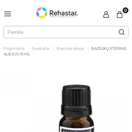
Pagrindinis
Sveikatai
Eteriniai aliejai
BAZILIKŲ ETERINIS
ALIEJUS 10 ML