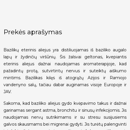
Prekės aprašymas
Bazilikų eterinis aliejus yra distiliuojamas iš baziliko augalo
lapų ir žydinčių viršūnių. Šis žalsvai geltonas, kvepiantis
eterinis aliejus dažnai naudojamas aromaterapijoje, kad
pažadintų protą, sutvirtintų nervus ir suteiktų aiškumo
mintims. Bazilikas kilęs iš atogrąžų Azijos ir Ramiojo
vandenyno salų, tačiau dabar auginamas visoje Europoje ir
JAV.
Sakoma, kad baziliko aliejus gydo kvėpavimo takus ir dažnai
garinamas sergant astma, bronchitu ir sinusų infekcijomis. Jis
naudojamas nervų sutrikimams ir su stresu susijusiems
galvos skausmams bei migrenai gydyti. Jis turėtų palengvinti