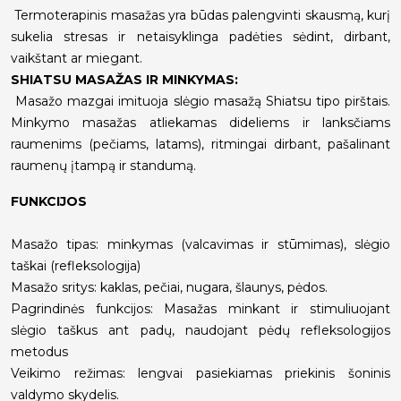
Termoterapinis masažas yra būdas palengvinti skausmą, kurį
sukelia stresas ir netaisyklinga padėties sėdint, dirbant,
vaikštant ar miegant.
SHIATSU MASAŽAS IR MINKYMAS:
Masažo mazgai imituoja slėgio masažą Shiatsu tipo pirštais.
Minkymo masažas atliekamas dideliems ir lanksčiams
raumenims (pečiams, latams), ritmingai dirbant, pašalinant
raumenų įtampą ir standumą.
FUNKCIJOS
Masažo tipas: minkymas (valcavimas ir stūmimas), slėgio
taškai (refleksologija)
Masažo sritys: kaklas, pečiai, nugara, šlaunys, pėdos.
Pagrindinės funkcijos: Masažas minkant ir stimuliuojant
slėgio taškus ant padų, naudojant pėdų refleksologijos
metodus
Veikimo režimas: lengvai pasiekiamas priekinis šoninis
valdymo skydelis.