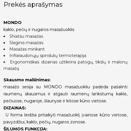
Prekės aprašymas
MONDO
kaklo, pečių ir nugaros masažuoklis
Shiatsu masažas
Slėginis masažas
Masažas minkant
Infraraudonųjų spindulių termoterapija
Ergonomiškas dizainas užtikrina patogų, tikslų ir malonų
masažą
Skausmo malšinimas:
masažo sesija su MONDO masažuokliu padeda pašalinti
raumenų skausmus ir atgauti raumenų lankstumą kakle,
pečiuose, nugaroje, šlaunyse ir kitose kūno vietose.
DIZAINAS:
U forma leidžia pritaikyti masažuoklį įvairiose kūno vietose,
pavyzdžiui, kaklo, pečių, nugaros zonose.
ŠILUMOS FUNKCIJA: