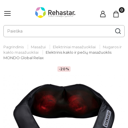
Pagrindinis
Masažui
Elektriniai masažuokliai
Nugaros ir
kaklo masažuokliai
Elektrinis kaklo ir pečių masažuoklis
MONDO Global Relax
-20%