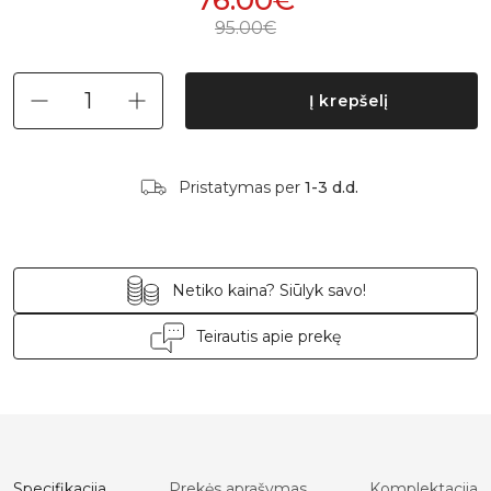
76.00€
95.00€
Į krepšelį
Pristatymas per
1-3 d.d.
Netiko kaina? Siūlyk savo!
Teirautis apie prekę
Specifikacija
Prekės aprašymas
Komplektacija