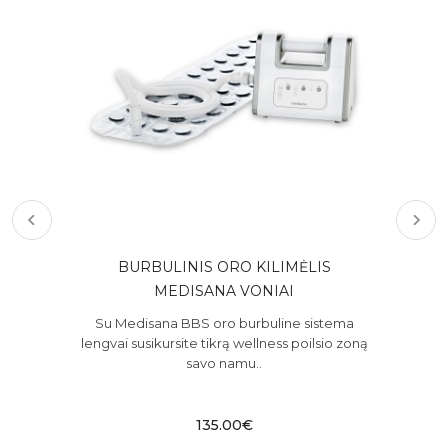
280
BURBULINIS ORO KILIMĖLIS
M
MEDISANA VONIAI
 ir
Su Medisana BBS oro burbuline sistema
 oro
lengvai susikursite tikrą wellness poilsio zoną
pr
savo namu..
135.00€