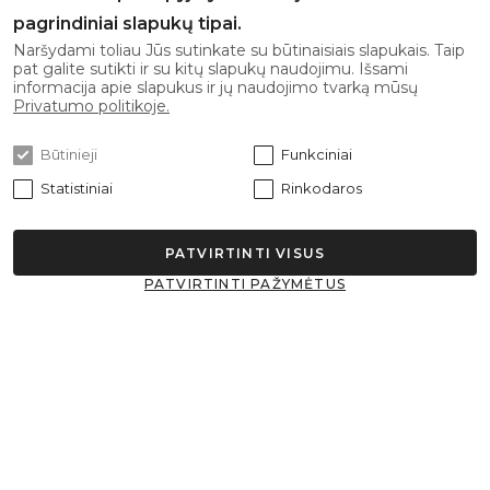
pagrindiniai slapukų tipai.
Darbo laikas: I-V 08:00 - 17:00
Naršydami toliau Jūs sutinkate su būtinaisiais slapukais. Taip
pat galite sutikti ir su kitų slapukų naudojimu. Išsami
informacija apie slapukus ir jų naudojimo tvarką mūsų
Gaukite naujausius pasiūlymus pirmi!
Privatumo politikoje.
Būtinieji
Funkciniai
Statistiniai
Rinkodaros
Prenumeruoti
PATVIRTINTI VISUS
Sutinku su
privatumo politika
PATVIRTINTI PAŽYMĖTUS
© 2026 Rehastar Visos teisės saugomos.
Sprendimas: