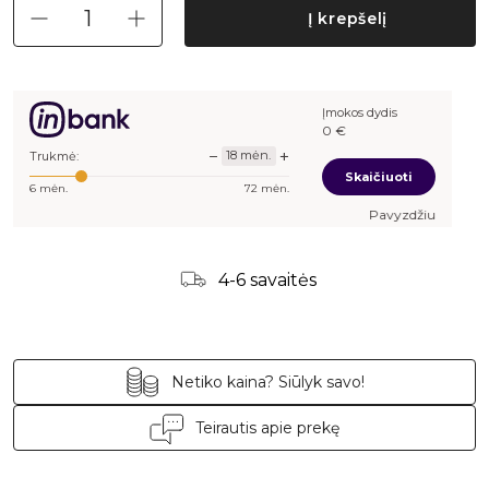
Į krepšelį
Įmokos dydis
0
€
−
+
18
mėn.
Trukmė:
Skaičiuoti
6
mėn.
72
mėn.
Pavyzdžiui, skolinant
4-6 savaitės
Netiko kaina? Siūlyk savo!
Teirautis apie prekę