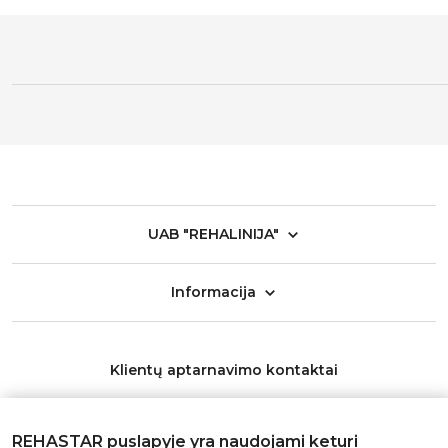
UAB "REHALINIJA"
Informacija
Klientų aptarnavimo kontaktai
Telefonas:
+370 626 11553
REHASTAR puslapyje yra naudojami keturi
El. paštas:
info@rehastar.com