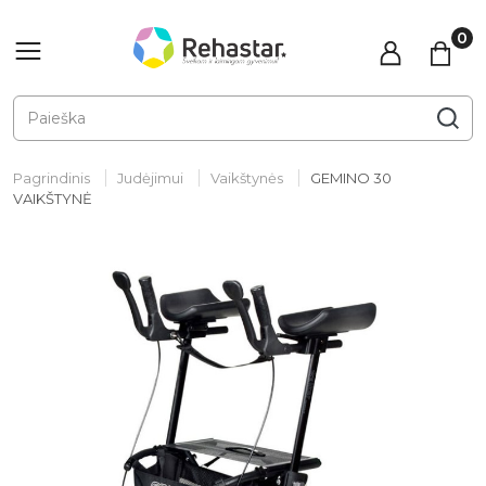
Pagrindinis
Judėjimui
Vaikštynės
GEMINO 30
VAIKŠTYNĖ