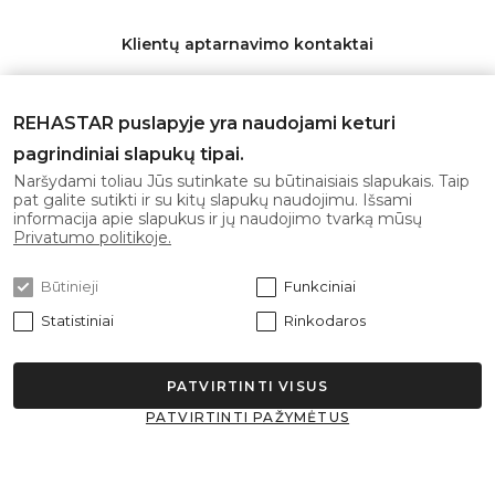
Klientų aptarnavimo kontaktai
Telefonas:
+370 626 11553
REHASTAR puslapyje yra naudojami keturi
El. paštas:
info@rehastar.com
pagrindiniai slapukų tipai.
Darbo laikas: I-V 08:00 - 17:00
Naršydami toliau Jūs sutinkate su būtinaisiais slapukais. Taip
pat galite sutikti ir su kitų slapukų naudojimu. Išsami
informacija apie slapukus ir jų naudojimo tvarką mūsų
Gaukite naujausius pasiūlymus pirmi!
Privatumo politikoje.
Būtinieji
Funkciniai
Statistiniai
Rinkodaros
Prenumeruoti
PATVIRTINTI VISUS
Sutinku su
privatumo politika
PATVIRTINTI PAŽYMĖTUS