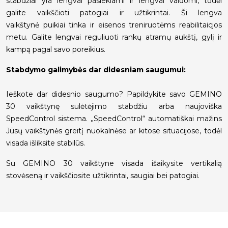
stabdžiai yra lengvai pasiekiami ir lengvai valdomi, todėl
galite vaikščioti patogiai ir užtikrintai. Ši lengva
vaikštynė puikiai tinka ir eisenos treniruotėms reabilitaicjos
metu. Galite lengvai reguliuoti rankų atramų aukštį, gylį ir
kampą pagal savo poreikius.
Stabdymo galimybės dar didesniam saugumui:
Ieškote dar didesnio saugumo? Papildykite savo GEMINO
30 vaikštynę sulėtėjimo stabdžiu arba naujoviška
SpeedControl sistema. „SpeedControl“ automatiškai mažins
Jūsų vaikštynės greitį nuokalnėse ar kitose situacijose, todėl
visada išliksite stabilūs.
Su GEMINO 30 vaikštyne visada išaikysite vertikalią
stovėseną ir vaikščiosite užtikrintai, saugiai bei patogiai.