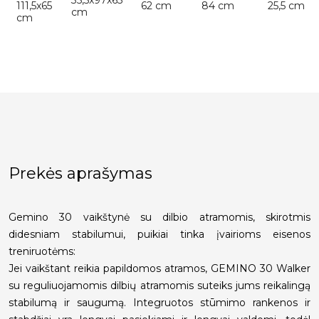
35,5x97x65
111,5x65
62 cm
84 cm
25,5 cm
cm
cm
Prekės aprašymas
Gemino 30 vaikštynė su dilbio atramomis, skirotmis
didesniam stabilumui, puikiai tinka įvairioms eisenos
treniruotėms:
Jei vaikštant reikia papildomos atramos, GEMINO 30 Walker
su reguliuojamomis dilbių atramomis suteiks jums reikalingą
stabilumą ir saugumą. Integruotos stūmimo rankenos ir