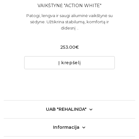
MS
VAIKŠTYNĖ "ACTION WHITE"
Patogi, lengva ir saugi aliuminė vaikštynė su
Pat
sėdyne. Užtikrina stabilumą, komfortą ir
sė
oto
didesnį ..
as
253.00€
Į krepšelį
UAB "REHALINIJA"
Informacija