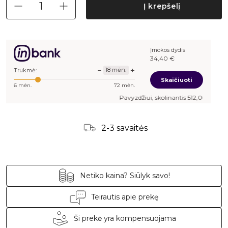
Į krepšelį
Įmokos dydis
34,40
€
−
+
18
mėn.
Trukmė:
Skaičiuoti
6
mėn.
72
mėn.
Pavyzdžiui, skolinantis
512,00
€, kai suta
2-3 savaitės
Netiko kaina? Siūlyk savo!
Teirautis apie prekę
Ši prekė yra kompensuojama