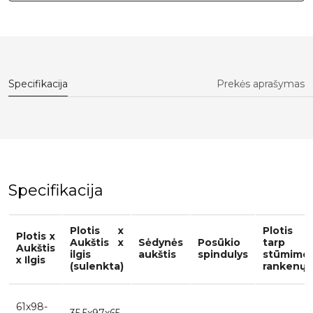
Specifikacija
Prekės aprašymas
Specifikacija
Plotis x
Plotis
Plotis x
Aukštis x
Sėdynės
Posūkio
tarp
Aukštis
ilgis
aukštis
spindulys
stūmimo
x Ilgis
(sulenkta)
rankenų
61x98-