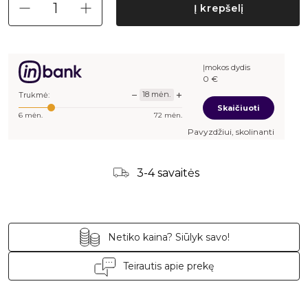
Į krepšelį
Įmokos dydis
0
€
−
+
18
mėn.
Trukmė:
Skaičiuoti
6
mėn.
72
mėn.
Pavyzdžiui, skolinantis
-
€, kai sut
3-4 savaitės
Netiko kaina? Siūlyk savo!
Teirautis apie prekę