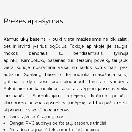
Prekės aprašymas
Kamuoliukų baseinai - puiki vieta mažiesiems ne tik žaisti,
bet ir lavinti įvairius pojūčius. Tokioje aplinkoje jie saugiai
mokosi bendrauti su bendraamžiais, tyrinėja
aplinką. Kamuoliukų baseinas turi terapinį poveikį, tai jauki
vieta kurioje nusiramina vaikai su raidos sutrikimais, pvz.
autizmo. Spalvingi baseino kamuoliukai masažuoja kūną,
galima nardyti juose arba plūduriuoti tarsi ant vandens.
Apkabinimo ir kamuoliukų sukeltas slėgimo jausmas veikia
raminančiai. Sitimuliuojami regėjimo, lytėjimo pojūčiai,
klampumo jausmas apsunkina judėjimą tad tuo pačiu metu
stiprinami ir viso kūno raumenys.
Tvirtas „Velcro“ sujungimas
Danga: PVC audinys be ftalatų, atsparus trinčiai
Neslidus dugnas iš tekstūruoto PVC audinio