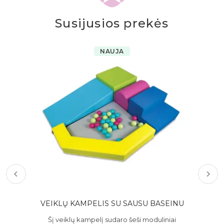
Susijusios prekės
NAUJA
S
VEIKLŲ KAMPELIS SU SAUSU BASEINU
Mi
Šį veiklų kampelį sudaro šeši moduliniai