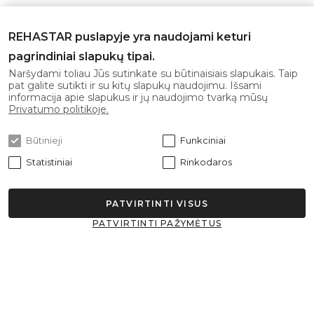
Telefonas:
+370 626 11553
REHASTAR puslapyje yra naudojami keturi
El. paštas:
info@rehastar.com
pagrindiniai slapukų tipai.
Darbo laikas: I-V 08:00 - 17:00
Naršydami toliau Jūs sutinkate su būtinaisiais slapukais. Taip
pat galite sutikti ir su kitų slapukų naudojimu. Išsami
informacija apie slapukus ir jų naudojimo tvarką mūsų
Gaukite naujausius pasiūlymus pirmi!
Privatumo politikoje.
Būtinieji
Funkciniai
Statistiniai
Rinkodaros
Prenumeruoti
PATVIRTINTI VISUS
Sutinku su
privatumo politika
PATVIRTINTI PAŽYMĖTUS