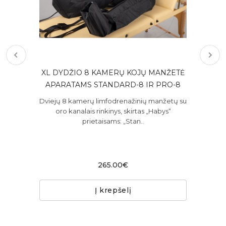
XL DYDŽIO 8 KAMERŲ KOJŲ MANŽETĖ
8 
JAI
APARATAMS STANDARD-8 IR PRO-8
A
r
Dviejų 8 kamerų limfodrenažinių manžetų su
8
u ir
oro kanalais rinkinys, skirtas „Habys“
prietaisams: „Stan..
265.00€
Į krepšelį