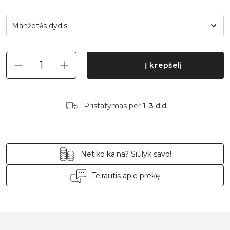
Manžetės dydis
Į krepšelį
Pristatymas per
1-3 d.d.
Netiko kaina? Siūlyk savo!
Teirautis apie prekę