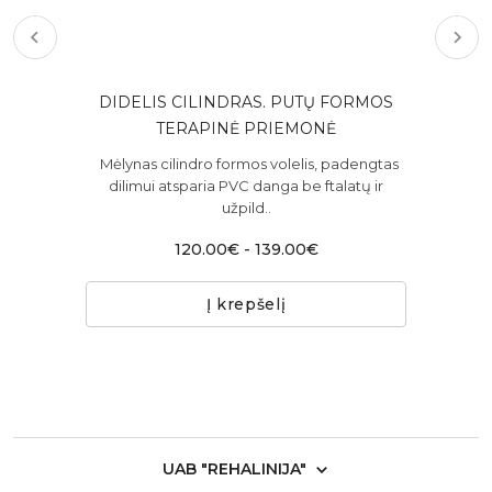
S.
DIDELIS CILINDRAS. PUTŲ FORMOS
NE
A
TERAPINĖ PRIEMONĖ
anti
Mėlynas cilindro formos volelis, padengtas
Gim
orinę
dilimui atsparia PVC danga be ftalatų ir
be 
užpild..
120.00€ - 139.00€
Į krepšelį
UAB "REHALINIJA"