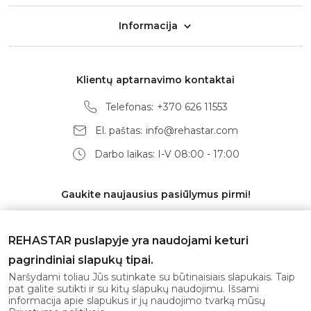
Informacija
Klientų aptarnavimo kontaktai
Telefonas:
+370 626 11553
El. paštas:
info@rehastar.com
Darbo laikas: I-V 08:00 - 17:00
Gaukite naujausius pasiūlymus pirmi!
REHASTAR puslapyje yra naudojami keturi
pagrindiniai slapukų tipai.
Prenumeruoti
Naršydami toliau Jūs sutinkate su būtinaisiais slapukais. Taip
pat galite sutikti ir su kitų slapukų naudojimu. Išsami
informacija apie slapukus ir jų naudojimo tvarką mūsų
Sutinku su
privatumo politika