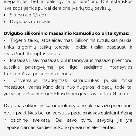
elegancijos, bet ir palengvina jo priežiūrą. Dėl estetiškos
išvaizdos įrankis puikiai dera prie įvairių tipų paviršių.
Skersmuo 6,5 cm.
Dvigubas rutuliukas.
Dvigubo silikoninio masažinio kamuoliuko pritaikymas:
Trigerio taškų atpalaidavimas: Silikoninis rutuliukas puikiai
tinka trigerinių taškų terapijai, leidžia tiksliai paspausti ir
masažuoti įtemptas vietas.
Masažas ir savimasažas: dėl intensyvaus masažo priemonė
suteikia palengvėjimą po ilgo sėdėjimo, intensyvios
treniruotės ar po sunkios dienos.
Universalus naudojimas: kamuoliukas puikiai tinka
masažuoti įvairias kūno dalis, nuo nugaros iki pėdų, todėl tai
yra visapusiška priemonė kasdienei gerai savijautai užtikrinti.
Dvigubas silikoninis kamuoliukas yra ne tik masažo priemonė,
bet ir praktiškas bei universalus pagalbininkas palaikant fizinę
ir psichinę sveikatą. Dėl savo tvirtų savybių jis yra
nepakeičiamas kasdienės kūno priežiūros elementas.