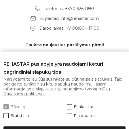
Telefonas:
+370 626 11553
El. paštas:
info@rehastar.com
Darbo laikas: I-V 08:00 - 17:00
Gaukite naujausius pasiūlymus pirmi!
REHASTAR puslapyje yra naudojami keturi
pagrindiniai slapukų tipai.
Prenumeruoti
Naršydami toliau Jūs sutinkate su būtinaisiais slapukais. Taip
pat galite sutikti ir su kitų slapukų naudojimu. Išsami
informacija apie slapukus ir jų naudojimo tvarką mūsų
Sutinku su
privatumo politika
Privatumo politikoje.
Būtinieji
Funkciniai
Statistiniai
Rinkodaros