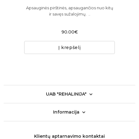
į
Apsauginės pirštinės, apsaugančios nuo kitų
a
ir savęs sužalojimų. ..
90.00€
Į krepšelį
UAB "REHALINIJA"
Informacija
Klientų aptarnavimo kontaktai