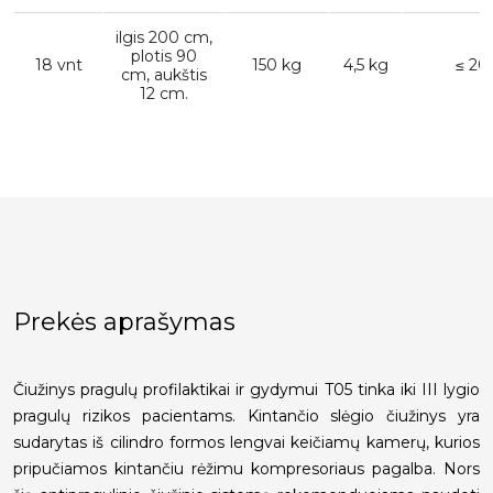
ilgis 200 cm,
plotis 90
18 vnt
150 kg
4,5 kg
≤ 20
cm, aukštis
12 cm.
Prekės aprašymas
Čiužinys pragulų profilaktikai ir gydymui T05 tinka iki III lygio
pragulų rizikos pacientams. Kintančio slėgio čiužinys yra
sudarytas iš cilindro formos lengvai keičiamų kamerų, kurios
pripučiamos kintančiu rėžimu kompresoriaus pagalba. Nors