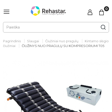
Pagrindinis
Slaugai
Čiužiniai nuo pragulų
Kintamo slėgio
čiužiniai
ČIUŽINYS NUO PRAGULŲ SU KOMPRESORIUMI T05