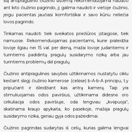
šią antipragulinio čiužinio sistemą rekomenduojama naudoti
ant kito čiužinio pagrindo, jį galima naudoti ir vietoje čiužinio,
jeigu pacientas jaučiasi komfortiškai ir savo kūnu neliečia
lovos pagrindo.
Tinkamas naudoti tiek sveikatos priežiūros įstaigose, tiek
namuose. Rekomenduojamas pacientams, kurie praleidžia
lovoje ilgiau nei 15 val. per dieną, mažai lovoje judantiems ir
turintiems padidintą pragulų susidarymo riziką arba jau
turintiems problemų dėl pragulų.
Čiužinio antipragulinės savybės užtikrinamos nustatytu ciklu
keičiant slėgį čiužinio kamerose (celėse) b-A-b-A principu, t.y
pripučiant ir išleidžiant kas antrą kamerą. Taip yra
stimuliuojamas odos paviršius, užtikrinama didesnė oro
cirkuliacija odos paviršiuje, oda lengviau „kvėpuoja“,
skatinama kraujo apykaita, ko pasekoje, mažėja pragulų
susidarymo rizika, geriau gyja odos pažeidimai.
Čiužinio pagrindas sudarytas iš celių, kurias galima lengvai