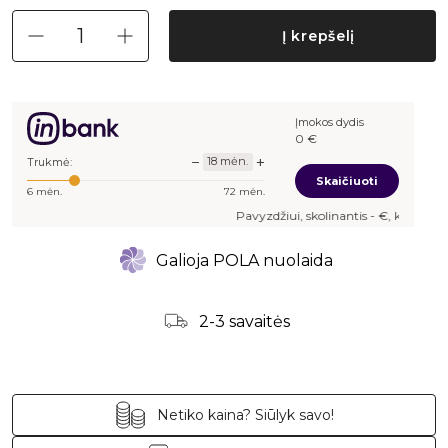
Į krepšelį
Įmokos dydis
0
€
−
+
18
mėn.
Trukmė:
Skaičiuoti
6
mėn.
72
mėn.
Pavyzdžiui, skolinantis
-
€, kai sutartis su
Galioja POLA nuolaida
2-3 savaitės
Netiko kaina? Siūlyk savo!