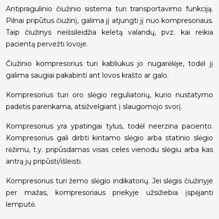
Antipragulinio čiužinio sistema turi transportavimo funkciją.
Pilnai pripūtus čiužinį, galima jį atjungti jį nuo kompresoriaus.
Taip čiužinys neišsileidžia keletą valandų, pvz. kai reikia
pacientą pervežti lovoje.
Čiužinio kompresorius turi kabliukus jo nugarėlėje, todėl jį
galima saugiai pakabinti ant lovos krašto ar galo.
Kompresorius turi oro slėgio reguliatorių, kurio nustatymo
padėtis parenkama, atsižvelgiant į slaugomojo svorį.
Kompresorius yra ypatingai tylus, todėl neerzina paciento.
Kompresorius gali dirbti kintamo slėgio arba statinio slėgio
rėžimu, t.y. pripūsdamas visas celes vienodu slėgiu arba kas
antrą jų pripūsti/išleisti.
Kompresorius turi žemo slėgio indikatorių. Jei slėgis čiužinyje
per mažas, kompresoriaus priekyje užsižiebia įspėjanti
lemputė.