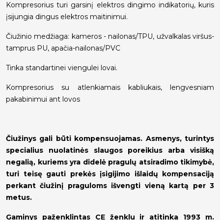
Kompresorius turi garsinį elektros dingimo indikatorių, kuris
įsijungia dingus elektros maitinimui.
Čiužinio medžiaga: kameros - nailonas/TPU, užvalkalas viršus-
tamprus PU, apačia-nailonas/PVC
Tinka standartinei viengulei lovai.
Kompresorius su atlenkiamais kabliukais, lengvesniam
pakabinimui ant lovos
Čiužinys gali būti kompensuojamas. Asmenys, turintys
specialius nuolatinės slaugos poreikius arba visišką
negalią, kuriems yra didelė pragulų atsiradimo tikimybė,
turi teisę gauti prekės įsigijimo išlaidų kompensaciją
perkant čiužinį praguloms išvengti vieną kartą per 3
metus.
Gaminys paženklintas CE ženklu ir atitinka 1993 m.