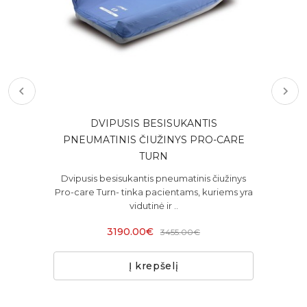
ULŲ
DVIPUSIS BESISUKANTIS
KI
"
PNEUMATINIS ČIUŽINYS PRO-CARE
TURN
Dvipusis besisukantis pneumatinis čiužinys
Pro-care Turn- tinka pacientams, kuriems yra
vidutinė ir ..
3190.00€
3455.00€
Į krepšelį