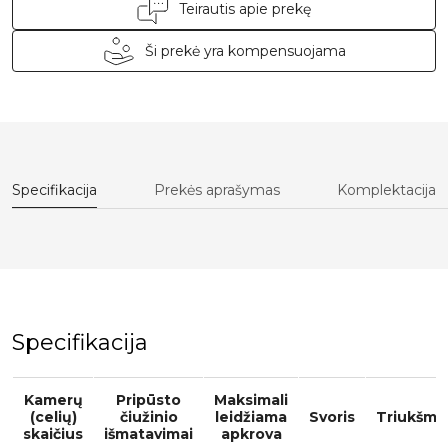
Teirautis apie prekę
Ši prekė yra kompensuojama
Specifikacija
Prekės aprašymas
Komplektacija
Specifikacija
Kamerų
Pripūsto
Maksimali
(celių)
čiužinio
leidžiama
Svoris
Triukšmi
skaičius
išmatavimai
apkrova