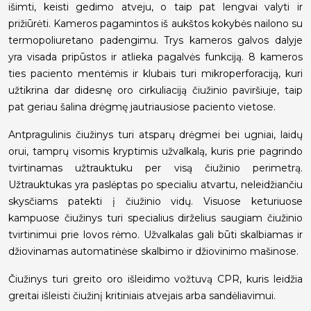
išimti, keisti gedimo atveju, o taip pat lengvai valyti ir
prižiūrėti. Kameros pagamintos iš aukštos kokybės nailono su
termopoliuretano padengimu. Trys kameros galvos dalyje
yra visada pripūstos ir atlieka pagalvės funkciją. 8 kameros
ties paciento mentėmis ir klubais turi mikroperforaciją, kuri
užtikrina dar didesnę oro cirkuliaciją čiužinio paviršiuje, taip
pat geriau šalina drėgmę jautriausiose paciento vietose.
Antpragulinis čiužinys turi atsparų drėgmei bei ugniai, laidų
orui, tamprų visomis kryptimis užvalkalą, kuris prie pagrindo
tvirtinamas užtrauktuku per visą čiužinio perimetrą.
Užtrauktukas yra paslėptas po specialiu atvartu, neleidžiančiu
skysčiams patekti į čiužinio vidų. Visuose keturiuose
kampuose čiužinys turi specialius dirželius saugiam čiužinio
tvirtinimui prie lovos rėmo. Užvalkalas gali būti skalbiamas ir
džiovinamas automatinėse skalbimo ir džiovinimo mašinose.
Čiužinys turi greito oro išleidimo vožtuvą CPR, kuris leidžia
greitai išleisti čiužinį kritiniais atvejais arba sandėliavimui.