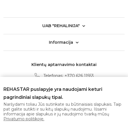
UAB "REHALINIJA"
Informacija
Klientų aptarnavimo kontaktai
Telefonas:
+370 626 11553
El. paštas:
info@rehastar.com
REHASTAR puslapyje yra naudojami keturi
Darbo laikas: I-V 08:00 - 17:00
pagrindiniai slapukų tipai.
Naršydami toliau Jūs sutinkate su būtinaisiais slapukais. Taip
pat galite sutikti ir su kitų slapukų naudojimu. Išsami
Gaukite naujausius pasiūlymus pirmi!
informacija apie slapukus ir jų naudojimo tvarką mūsų
Privatumo politikoje.