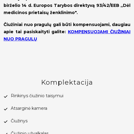
birželio 14 d. Europos Tarybos direktyvą 93/42/EEB „Dėl
medicinos prietaisų ženklinimo".
Čiužiniai nuo pragulų gali būti kompensuojami, daugiau
apie tai pasiskaityti galite:
KOMPENSUOJAMI ČIUŽINIAI
NUO PRAGULŲ
Komplektacija
Rinkinys čiužinio taisymui
Atsarginė kamera
Čiužinys
Čiužinio užvalkalas