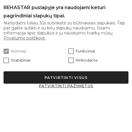
El. paštas:
info@rehastar.com
REHASTAR puslapyje yra naudojami keturi
Darbo laikas: I-V 08:00 - 17:00
pagrindiniai slapukų tipai.
Naršydami toliau Jūs sutinkate su būtinaisiais slapukais. Taip
pat galite sutikti ir su kitų slapukų naudojimu. Išsami
Gaukite naujausius pasiūlymus pirmi!
informacija apie slapukus ir jų naudojimo tvarką mūsų
Privatumo politikoje.
Būtinieji
Funkciniai
Statistiniai
Rinkodaros
Prenumeruoti
PATVIRTINTI VISUS
Sutinku su
privatumo politika
PATVIRTINTI PAŽYMĖTUS
© 2026 Rehastar Visos teisės saugomos.