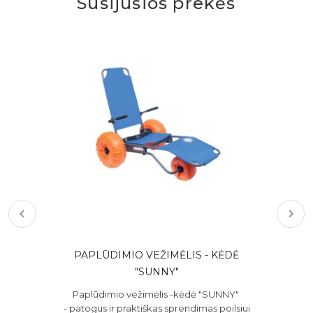
Susijusios prekės
PAPLŪDIMIO VEŽIMĖLIS - KĖDĖ
"SUNNY"
į 2
šas.
Paplūdimio vežimėlis -kėdė "SUNNY"
Dir
- patogus ir praktiškas sprendimas poilsiui
(ju