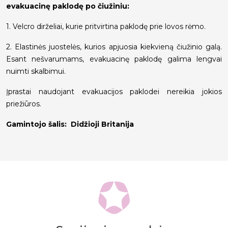
evakuacinę paklodę po čiužiniu:
1. Velcro dirželiai, kurie pritvirtina paklodę prie lovos rėmo.
2. Elastinės juostelės, kurios apjuosia kiekvieną čiužinio galą.
Esant nešvarumams, evakuacinę paklodę galima lengvai
nuimti skalbimui.
Įprastai naudojant evakuacijos paklodei nereikia jokios
priežiūros.
Gamintojo šalis: Didžioji Britanija