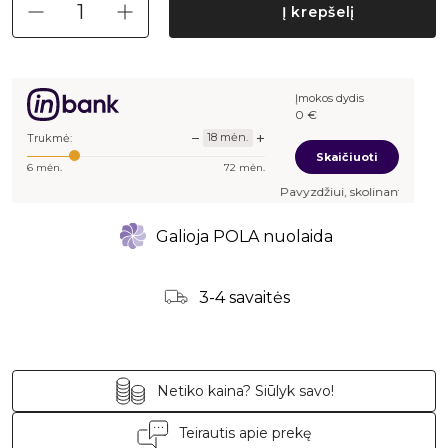
Į krepšelį
Įmokos dydis
0
€
−
+
18
mėn.
Trukmė:
Skaičiuoti
6
mėn.
72
mėn.
Pavyzdžiui, skolinantis
-
€, kai s
Galioja POLA nuolaida
3-4 savaitės
Netiko kaina? Siūlyk savo!
Teirautis apie prekę