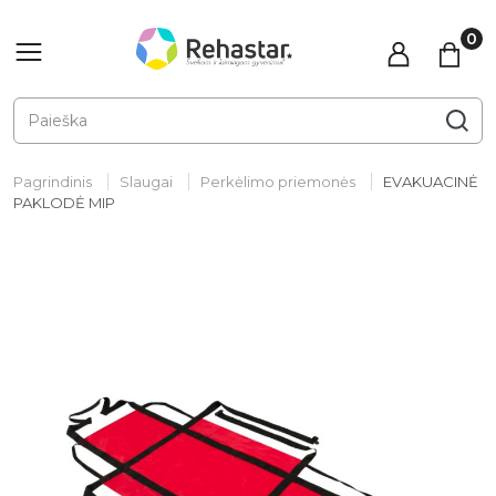
Pagrindinis
Slaugai
Perkėlimo priemonės
EVAKUACINĖ
PAKLODĖ MIP