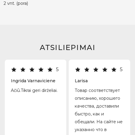
2 vnt. (pora)
ATSILIEPIMAI
5
5
Ingrida Varnaviciene
Larisa
Ačiū.Tikrai geri dirželiai.
Товар соответствует
описанию, хорошего
качества, доставили
быстро, как и
обещали. На сайте не
указанно что в