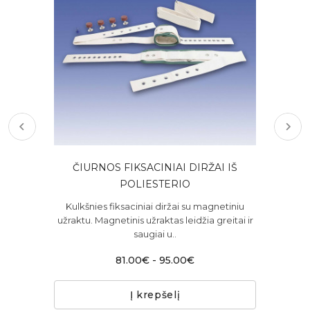
ČIURNOS FIKSACINIAI DIRŽAI IŠ
POLIESTERIO
K
as
užr
Kulkšnies fiksaciniai diržai su magnetiniu
užraktu. Magnetinis užraktas leidžia greitai ir
saugiai u..
81.00€ - 95.00€
Į krepšelį