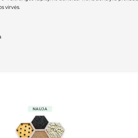
os virvės.
a
NAUJA