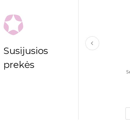
Susijusios
GUBA RITINĖLIŲ PLATFORMA
prekės
Dviguba ritinėlių platforma – tai
versalus terapinis įrenginys, skirtas
S
motorinių, sensorinių ir ..
1571.00€
Į krepšelį