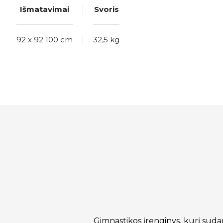
Išmatavimai
Svoris
92 x 92 100 cm
32,5 kg
Gimnastikos įrenginys, kurį sudaro