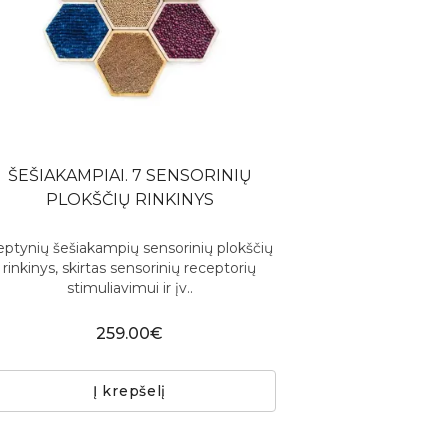
ŠEŠIAKAMPIAI. 7 SENSORINIŲ
PLOKŠČIŲ RINKINYS
eptynių šešiakampių sensorinių plokščių
rinkinys, skirtas sensorinių receptorių
stimuliavimui ir įv..
259.00€
Į krepšelį