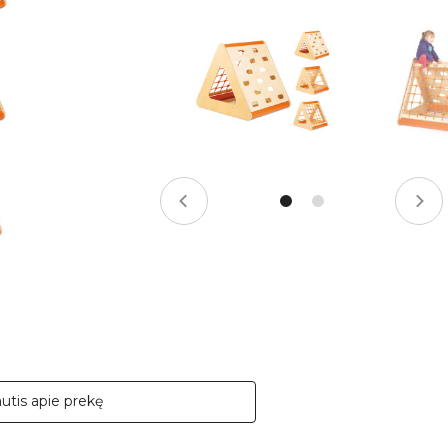
udarymo mokestis -
3,00
%, mėnesio sutarties mokestis –
0,38
%, BVKKMN –
27,
autis apie prekę