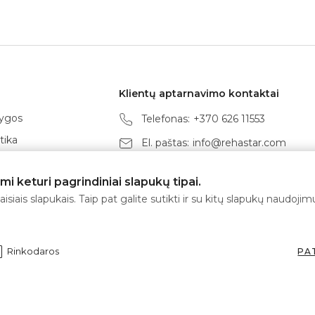
Klientų aptarnavimo kontaktai
lygos
Telefonas:
+370 626 11553
tika
El. paštas:
info@rehastar.com
vimo taisyklės
Darbo laikas: I-V 08:00 - 17:00
 keturi pagrindiniai slapukų tipai.
ygos
isiais slapukais. Taip pat galite sutikti ir su kitų slapukų naudoj
 tvarka
būdai
Rinkodaros
PA