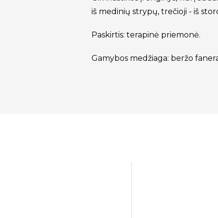
iš medinių strypų, trečioji - iš stor
Paskirtis: terapinė priemonė.
Gamybos medžiaga: beržo faner
NAUJA