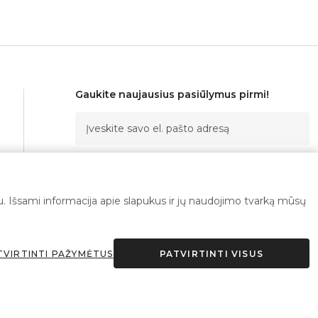
Gaukite naujausius pasiūlymus pirmi!
Prenumeruoti
imu. Išsami informacija apie slapukus ir jų naudojimo tvarką mūsų
Sutinku su
privatumo politika
TVIRTINTI PAŽYMĖTUS
PATVIRTINTI VISUS