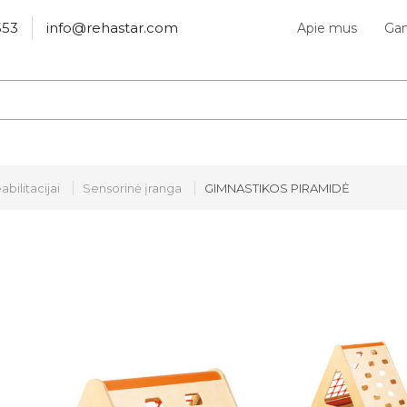
553
info@rehastar.com
Apie mus
Gam
abilitacijai
Sensorinė įranga
GIMNASTIKOS PIRAMIDĖ