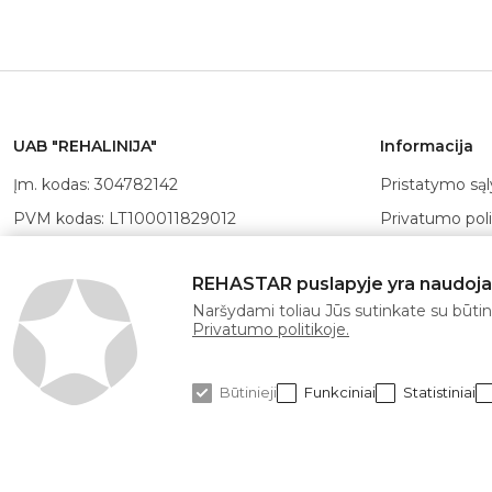
UAB "REHALINIJA"
Informacija
Įm. kodas: 304782142
Pristatymo są
PVM kodas: LT100011829012
Privatumo poli
Registracijos adresas: Linkmenų g.
Pirkimo- parda
19-23, Vilniaus m., LT-08217
REHASTAR puslapyje yra naudojami
Grąžinimo sąl
Sąskaitos nr.: LT147300010167515312,
Naršydami toliau Jūs sutinkate su būtina
Kompensavimo
Swedbank, AB
Privatumo politikoje.
Atsiskaitymo 
Banko
kodas: 73000, SWIFT: HABALT22
POLA kortelė
Būtinieji
Funkciniai
Statistiniai