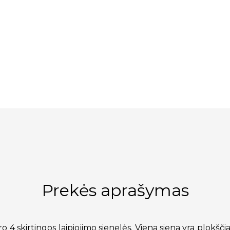
Prekės aprašymas
 4 skirtingos laipiojimo sienelės. Viena siena yra plokščia