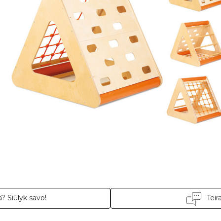
tis sudaroma
18
mėn. terminui, metinė palūkanų norma –
12,90
%
, sutarties s
? Siūlyk savo!
Teir