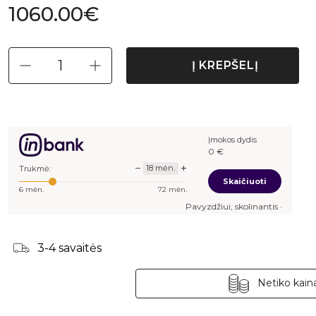
1060.00€
Į KREPŠELĮ
Įmokos dydis
71,04
€
−
+
18
mėn.
Trukmė:
Skaičiuoti
6
mėn.
72
mėn.
Pavyzdžiui, skolinantis
1 060,00
€, kai sutar
3-4 savaitės
Netiko kaina