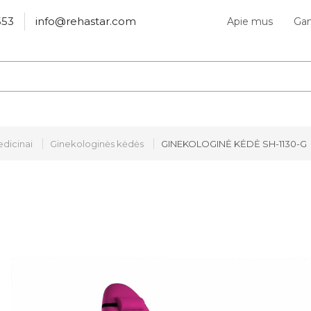
553
info@rehastar.com
Apie mus
Gam
dicinai
Ginekologinės kėdės
GINEKOLOGINĖ KĖDĖ SH-1130-G