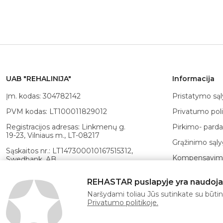
UAB "REHALINIJA"
Informacija
Įm. kodas: 304782142
Pristatymo są
PVM kodas: LT100011829012
Privatumo poli
Registracijos adresas: Linkmenų g.
Pirkimo- parda
19-23, Vilniaus m., LT-08217
Grąžinimo sąl
Sąskaitos nr.: LT147300010167515312,
Kompensavimo
Swedbank, AB
Atsiskaitymo 
Banko
REHASTAR puslapyje yra naudojami
kodas: 73000, SWIFT: HABALT22
POLA kortelė
Naršydami toliau Jūs sutinkate su būtina
Privatumo politikoje.