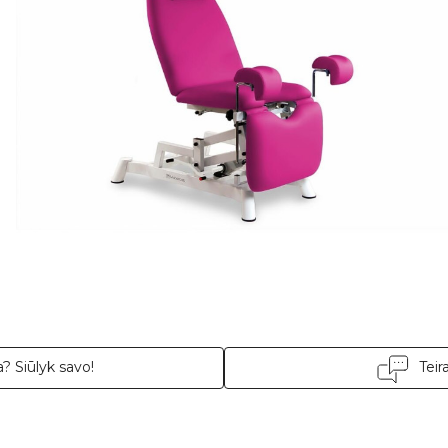
? Siūlyk savo!
Teir