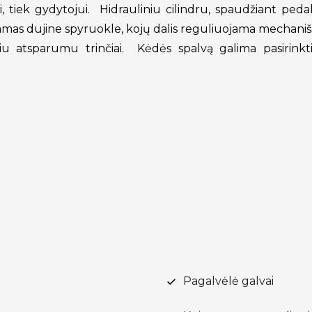
, tiek gydytojui. Hidrauliniu cilindru, spaudžiant pe
jamas dujine spyruokle, kojų dalis reguliuojama mechaniš
iu atsparumu trinčiai. Kėdės spalvą galima pasirinkti 
Pagalvėlė galvai