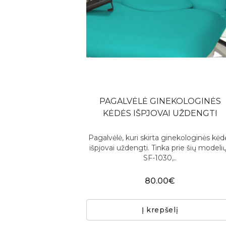
PAGALVĖLĖ GINEKOLOGINĖS
KĖDĖS IŠPJOVAI UŽDENGTI
Pagalvėlė, kuri skirta ginekologinės kėd
išpjovai uždengti. Tinka prie šių modeli
SF-1030,..
80.00€
Į krepšelį