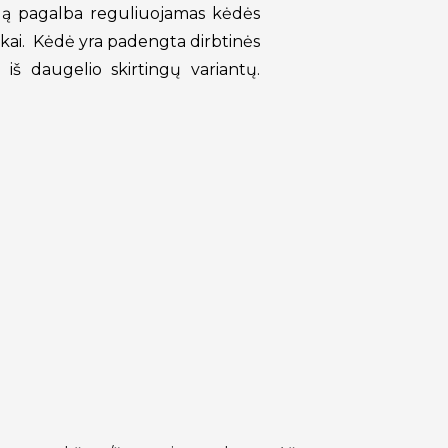
dalą pagalba reguliuojamas kėdės
kai. Kėdė yra padengta dirbtinės
iš daugelio skirtingų variantų.