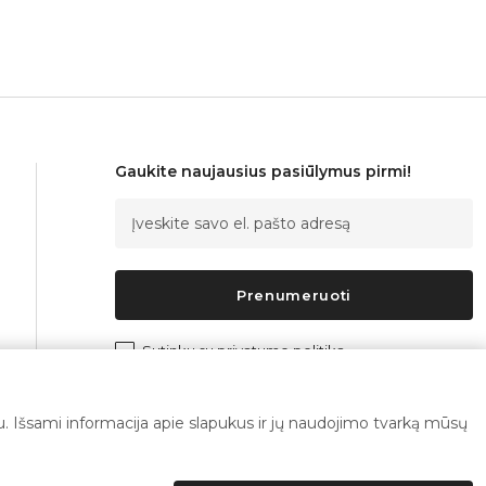
Gaukite naujausius pasiūlymus pirmi!
Prenumeruoti
Sutinku su
privatumo politika
imu. Išsami informacija apie slapukus ir jų naudojimo tvarką mūsų