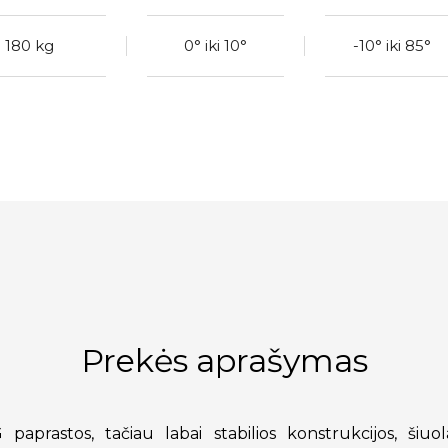
180 kg
0° iki 10°
-10° iki 85°
Prekės aprašymas
 paprastos, tačiau labai stabilios konstrukcijos, šiuol