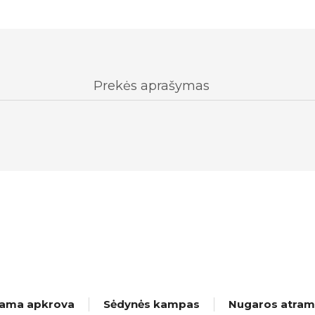
Prekės aprašymas
iama apkrova
Sėdynės kampas
Nugaros atra