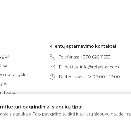
Klientų aptarnavimo kontaktai
lygos
Telefonas:
+370 626 11553
tika
El. paštas:
info@rehastar.com
vimo taisyklės
Darbo laikas: I-V 08:00 - 17:00
ygos
 tvarka
būdai
 keturi pagrindiniai slapukų tipai.
isiais slapukais. Taip pat galite sutikti ir su kitų slapukų naudoj