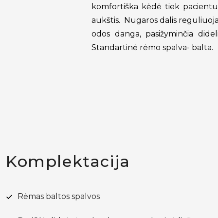
komfortiška kėdė tiek pacientui
aukštis. Nugaros dalis reguliuo
odos danga, pasižyminčia didel
Standartinė rėmo spalva- balta.
Komplektacija
Rėmas baltos spalvos