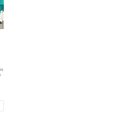
ės
ų: