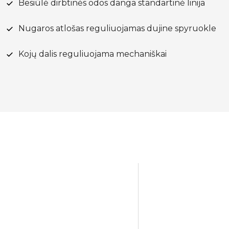
Besiūlė dirbtinės odos danga standartinė linija
Nugaros atlošas reguliuojamas dujine spyruokle
Kojų dalis reguliuojama mechaniškai