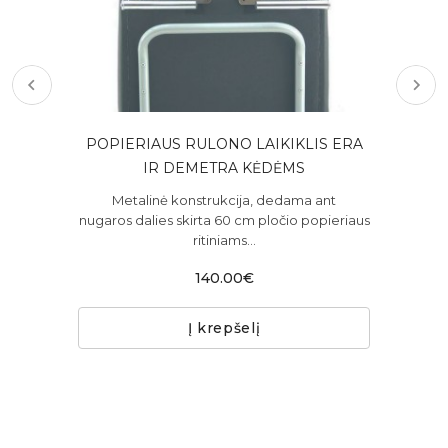
POPIERIAUS RULONO LAIKIKLIS ERA
IR DEMETRA KĖDĖMS
iau
3 s
 ir
gi
Metalinė konstrukcija, dedama ant
nugaros dalies skirta 60 cm pločio popieriaus
ritiniams...
140.00€
Į krepšelį