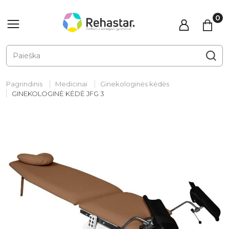
Pagrindinis
Medicinai
Ginekologinės kėdės
GINEKOLOGINĖ KĖDĖ JFG 3