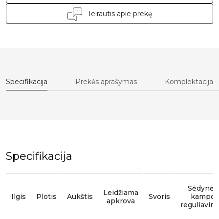
Teirautis apie prekę
Specifikacija
Prekės aprašymas
Komplektacija
Specifikacija
Sėdynės
Leidžiama
Ilgis
Plotis
Aukštis
Svoris
kampo
apkrova
reguliavim