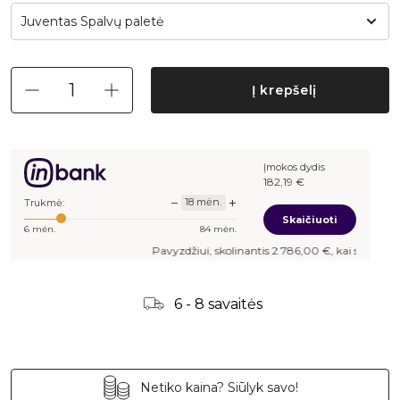
Juventas Spalvų paletė
Į krepšelį
Įmokos dydis
182,19
€
−
+
18
mėn.
Trukmė:
Skaičiuoti
6
mėn.
84
mėn.
Pavyzdžiui, skolinantis
2 786,00
€, kai sutartis suda
6 - 8 savaitės
Netiko kaina? Siūlyk savo!