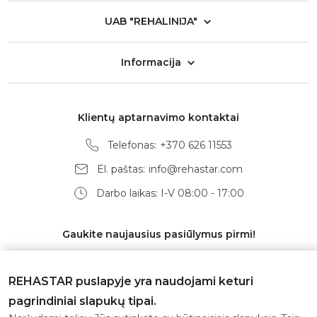
UAB "REHALINIJA"
Informacija
Klientų aptarnavimo kontaktai
Telefonas:
+370 626 11553
El. paštas:
info@rehastar.com
Darbo laikas: I-V 08:00 - 17:00
Gaukite naujausius pasiūlymus pirmi!
REHASTAR puslapyje yra naudojami keturi
pagrindiniai slapukų tipai.
Prenumeruoti