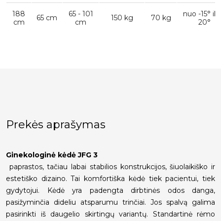
188
65 - 101
nuo -15° iki
65 cm
150 kg
70 kg
cm
cm
20°
Prekės aprašymas
Ginekologinė kėdė JFG 3
paprastos, tačiau labai stabilios konstrukcijos, šiuolaikiško ir
estetiško dizaino. Tai komfortiška kėdė tiek pacientui, tiek
gydytojui. Kėdė yra padengta dirbtinės odos danga,
pasižyminčia dideliu atsparumu trinčiai. Jos spalvą galima
pasirinkti iš daugelio skirtingų variantų. Standartinė rėmo