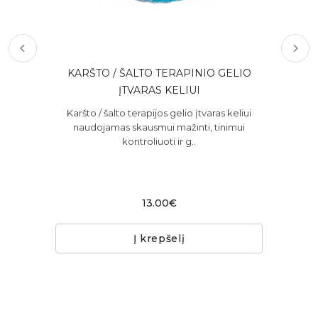
IŲ
KARŠTO / ŠALTO TERAPINIO GELIO
C
ĮTVARAS KELIUI
50 E
Karšto / šalto terapijos gelio įtvaras keliui
ys ir
naudojamas skausmui mažinti, tinimui
kontroliuoti ir g..
Ki
n
13.00€
Į krepšelį