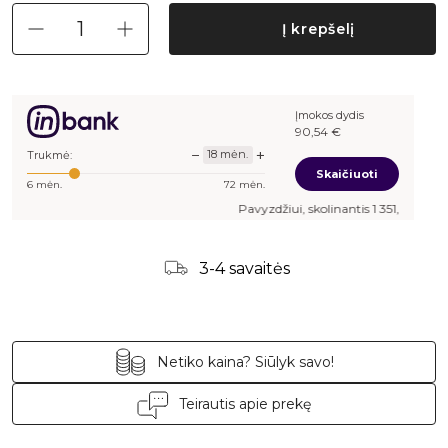
Į krepšelį
Įmokos dydis
90,54
€
−
+
18
mėn.
Trukmė:
Skaičiuoti
6
mėn.
72
mėn.
Pavyzdžiui, skolinantis
1 351,00
€, kai sut
3-4 savaitės
Netiko kaina? Siūlyk savo!
Teirautis apie prekę