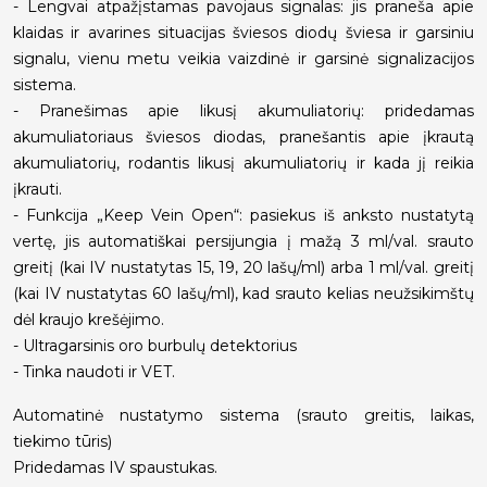
- Lengvai atpažįstamas pavojaus signalas: jis praneša apie
klaidas ir avarines situacijas šviesos diodų šviesa ir garsiniu
signalu, vienu metu veikia vaizdinė ir garsinė signalizacijos
sistema.
- Pranešimas apie likusį akumuliatorių: pridedamas
akumuliatoriaus šviesos diodas, pranešantis apie įkrautą
akumuliatorių, rodantis likusį akumuliatorių ir kada jį reikia
įkrauti.
- Funkcija „Keep Vein Open“: pasiekus iš anksto nustatytą
vertę, jis automatiškai persijungia į mažą 3 ml/val. srauto
greitį (kai IV nustatytas 15, 19, 20 lašų/ml) arba 1 ml/val. greitį
(kai IV nustatytas 60 lašų/ml), kad srauto kelias neužsikimštų
dėl kraujo krešėjimo.
- Ultragarsinis oro burbulų detektorius
- Tinka naudoti ir VET.
Automatinė nustatymo sistema (srauto greitis, laikas,
tiekimo tūris)
Pridedamas IV spaustukas.