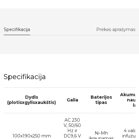
Specifikacija
Prekės aprašymas
Specifikacija
Akumuli
Dydis
Baterijos
Galia
naud
(plotisxgylisxaukštis)
tipas
la
AC 230
V, 50/60
Hz ir
4 valan
Ni-Mh
100x190x250 mm
DC9,6 V
infuzuo
įkraunamas