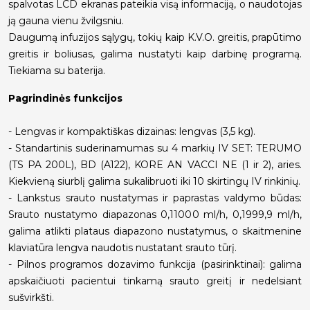
spalvotas LCD ekranas pateikia visą informaciją, o naudotojas
ją gauna vienu žvilgsniu.
Daugumą infuzijos sąlygų, tokių kaip K.V.O. greitis, prapūtimo
greitis ir boliusas, galima nustatyti kaip darbinę programą.
Tiekiama su baterija.
Pagrindinės funkcijos
- Lengvas ir kompaktiškas dizainas: lengvas (3,5 kg).
- Standartinis suderinamumas su 4 markių IV SET: TERUMO
(TS PA 200L), BD (A122), KORE AN VACCI NE (1 ir 2), aries.
Kiekvieną siurblį galima sukalibruoti iki 10 skirtingų IV rinkinių.
- Lankstus srauto nustatymas ir paprastas valdymo būdas:
Srauto nustatymo diapazonas 0,11000 ml/h, 0,1999,9 ml/h,
galima atlikti plataus diapazono nustatymus, o skaitmenine
klaviatūra lengva naudotis nustatant srauto tūrį.
- Pilnos programos dozavimo funkcija (pasirinktinai): galima
apskaičiuoti pacientui tinkamą srauto greitį ir nedelsiant
sušvirkšti.