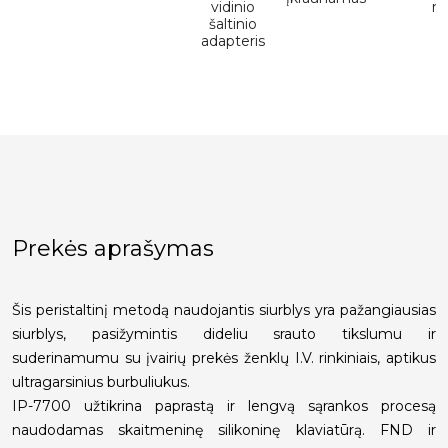
vidinio
ml
šaltinio
adapteris
Prekės aprašymas
Šis peristaltinį metodą naudojantis siurblys yra pažangiausias
siurblys, pasižymintis dideliu srauto tikslumu ir
suderinamumu su įvairių prekės ženklų I.V. rinkiniais, aptikus
ultragarsinius burbuliukus.
IP-7700 užtikrina paprastą ir lengvą sąrankos procesą
naudodamas skaitmeninę silikoninę klaviatūrą. FND ir