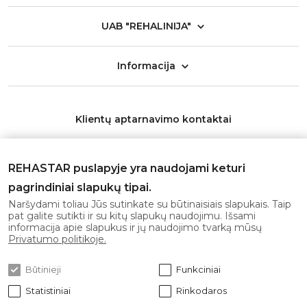
UAB "REHALINIJA"
Informacija
Klientų aptarnavimo kontaktai
Telefonas:
+370 626 11553
REHASTAR puslapyje yra naudojami keturi
El. paštas:
info@rehastar.com
pagrindiniai slapukų tipai.
Darbo laikas: I-V 08:00 - 17:00
Naršydami toliau Jūs sutinkate su būtinaisiais slapukais. Taip
pat galite sutikti ir su kitų slapukų naudojimu. Išsami
informacija apie slapukus ir jų naudojimo tvarką mūsų
Gaukite naujausius pasiūlymus pirmi!
Privatumo politikoje.
Būtinieji
Funkciniai
Statistiniai
Rinkodaros