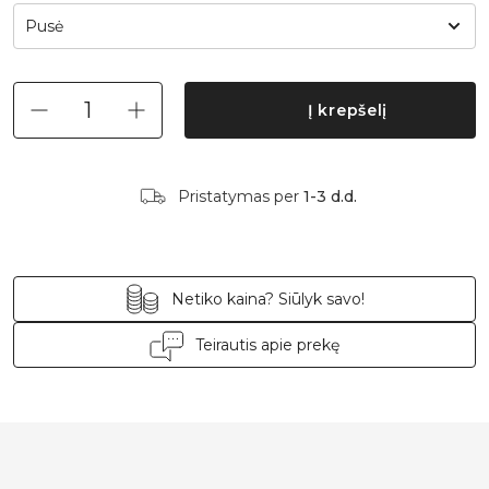
Pusė
Į krepšelį
Pristatymas per
1-3 d.d.
Netiko kaina? Siūlyk savo!
Teirautis apie prekę