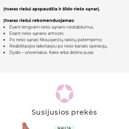
Įtvaras riešui apspaudžia ir šildo riešo sąnarį.
Įtvaras riešui rekomenduojamas:
Esant lengvam riešo sąnario nestabilumui;
Esant riešo sąnario artrozei;
Po riešo sąnarį fiksuojančių raiščių patempimo;
Reabilitacijos laikotarpiu po riešo kanalo operacijų.
Dydis – universalus. Kairė arba dešinė pusė.
Susijusios prekės
NAUJA