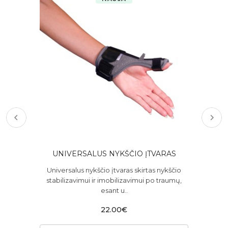
UNIVERSALUS NYKŠČIO ĮTVARAS
o
Universalus nykščio įtvaras skirtas nykščio
 ir
stabilizavimui ir imobilizavimui po traumų,
i
esant u..
22.00€