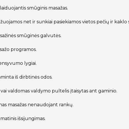
laiduojantis smūginis masažas.
žuojamos net ir sunkiai pasiekiamos vietos pečių ir kaklo s
asažinės smūginės galvutės.
asažo programos.
tensyvumo lygiai.
minta iš dirbtinės odos.
vai valdomas valdymo pultelis įtaisytas ant gaminio.
imas masažas nenaudojant rankų.
matinis išsijungimas.