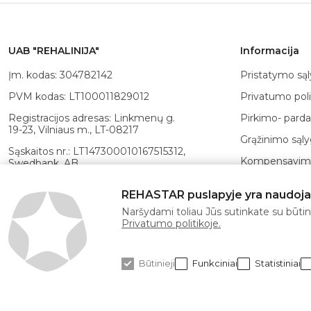
UAB "REHALINIJA"
Informacija
Įm. kodas: 304782142
Pristatymo są
PVM kodas: LT100011829012
Privatumo poli
Registracijos adresas: Linkmenų g.
Pirkimo- parda
19-23, Vilniaus m., LT-08217
Grąžinimo sąl
Sąskaitos nr.: LT147300010167515312,
Kompensavimo
Swedbank, AB
Atsiskaitymo 
Banko
REHASTAR puslapyje yra naudojami
kodas: 73000, SWIFT: HABALT22
POLA kortelė
Naršydami toliau Jūs sutinkate su būtina
Privatumo politikoje.
Būtinieji
Funkciniai
Statistiniai
© 2026 Rehastar Visos teisės saugomos.