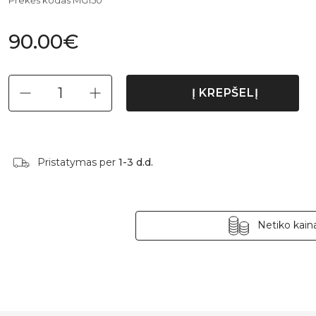
90.00€
Į KREPŠELĮ
Pristatymas per
1-3 d.d.
Netiko kaina