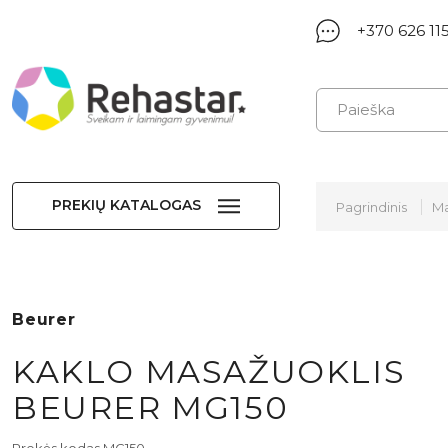
+370 626 11
PREKIŲ KATALOGAS
Pagrindinis
Ma
Beurer
KAKLO MASAŽUOKLIS
BEURER MG150
Prekės kodas MG150