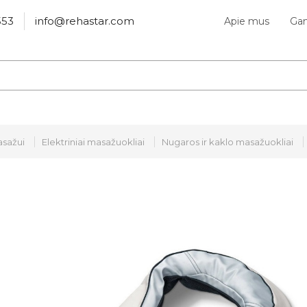
553
info@rehastar.com
Apie mus
Gam
sažui
Elektriniai masažuokliai
Nugaros ir kaklo masažuokliai