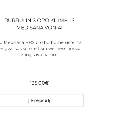
BURBULINIS ORO KILIMĖLIS
MEDISANA VONIAI
u Medisana BBS oro burbuline sistema
lengvai susikursite tikrą wellness poilsio
zoną savo namu..
135.00€
Į krepšelį