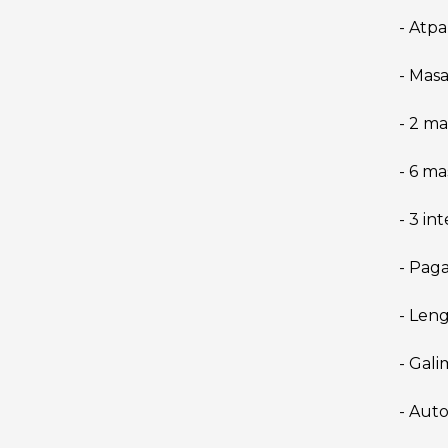
- Atpa
- Masa
- 2 m
- 6 m
- 3 in
- Paga
- Leng
- Gal
- Auto