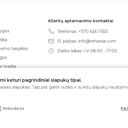
Klientų aptarnavimo kontaktai
lygos
Telefonas:
+370 626 11553
tika
El. paštas:
info@rehastar.com
vimo taisyklės
Darbo laikas: I-V 08:00 - 17:00
ygos
 tvarka
būdai
 keturi pagrindiniai slapukų tipai.
isiais slapukais. Taip pat galite sutikti ir su kitų slapukų naudoj
Rinkodaros
PA