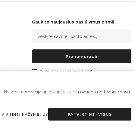
Gaukite naujausius pasiūlymus pirmi!
Prenumeruoti
Sutinku su
privatumo politika
imu. Išsami informacija apie slapukus ir jų naudojimo tvarką mūsų
TVIRTINTI PAŽYMĖTUS
PATVIRTINTI VISUS
Sprendimas: