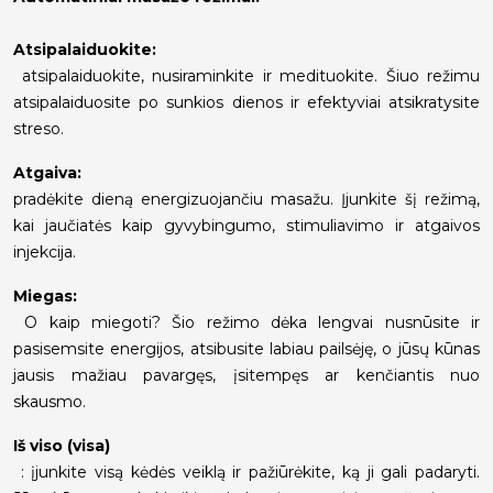
Atsipalaiduokite:
atsipalaiduokite, nusiraminkite ir medituokite. Šiuo režimu
atsipalaiduosite po sunkios dienos ir efektyviai atsikratysite
streso.
Atgaiva:
pradėkite dieną energizuojančiu masažu. Įjunkite šį režimą,
kai jaučiatės kaip gyvybingumo, stimuliavimo ir atgaivos
injekcija.
Miegas:
O kaip miegoti? Šio režimo dėka lengvai nusnūsite ir
pasisemsite energijos, atsibusite labiau pailsėję, o jūsų kūnas
jausis mažiau pavargęs, įsitempęs ar kenčiantis nuo
skausmo.
Iš viso (visa)
: įjunkite visą kėdės veiklą ir pažiūrėkite, ką ji gali padaryti.