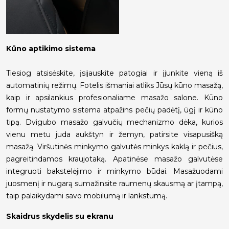
Kūno aptikimo sistema
Tiesiog atsisėskite, įsijauskite patogiai ir įjunkite vieną iš
automatinių režimų. Fotelis išmaniai atliks Jūsų kūno masažą,
kaip ir apsilankius profesionaliame masažo salone. Kūno
formų nustatymo sistema atpažins pečių padėtį, ūgį ir kūno
tipą. Dvigubo masažo galvučių mechanizmo dėka, kurios
vienu metu juda aukštyn ir žemyn, patirsite visapusišką
masažą. Viršutinės minkymo galvutės minkys kaklą ir pečius,
pagreitindamos kraujotaką. Apatinėse masažo galvutėse
integruoti bakstelėjimo ir minkymo būdai. Masažuodami
juosmenį ir nugarą sumažinsite raumenų skausmą ar įtampą,
taip palaikydami savo mobilumą ir lankstumą.
Skaidrus skydelis su ekranu