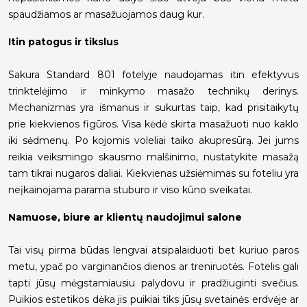
spaudžiamos ar masažuojamos daug kur.
Itin patogus ir tikslus
Sakura Standard 801 fotelyje naudojamas itin efektyvus
trinktelėjimo ir minkymo masažo technikų derinys.
Mechanizmas yra išmanus ir sukurtas taip, kad prisitaikytų
prie kiekvienos figūros. Visa kėdė skirta masažuoti nuo kaklo
iki sėdmenų. Po kojomis voleliai taiko akupresūrą. Jei jums
reikia veiksmingo skausmo malšinimo, nustatykite masažą
tam tikrai nugaros daliai. Kiekvienas užsiėmimas su foteliu yra
neįkainojama parama stuburo ir viso kūno sveikatai.
Namuose, biure ar klientų naudojimui salone
Tai visų pirma būdas lengvai atsipalaiduoti bet kuriuo paros
metu, ypač po varginančios dienos ar treniruotės. Fotelis gali
tapti jūsų mėgstamiausiu palydovu ir pradžiuginti svečius.
Puikios estetikos dėka jis puikiai tiks jūsų svetainės erdvėje ar