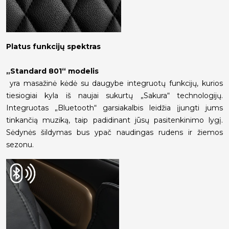
Platus funkcijų spektras
„Standard 801“ modelis
yra masažinė kėdė su daugybe integruotų funkcijų, kurios
tiesiogiai kyla iš naujai sukurtų „Sakura“ technologijų.
Integruotas „Bluetooth“ garsiakalbis leidžia įjungti jums
tinkančią muziką, taip padidinant jūsų pasitenkinimo lygį.
Sėdynės šildymas bus ypač naudingas rudens ir žiemos
sezonu.