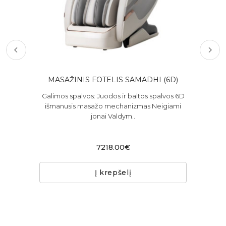
MASAŽINIS FOTELIS SAMADHI (6D)
MA
yra
Galimos spalvos: Juodos ir baltos spalvos 6D
kiai
išmanusis masažo mechanizmas Neigiami
jonai Valdym..
in
7218.00€
Į krepšelį