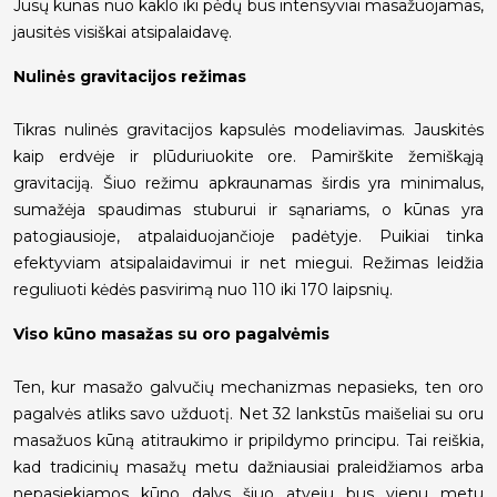
Jūsų kūnas nuo kaklo iki pėdų bus intensyviai masažuojamas,
jausitės visiškai atsipalaidavę.
Nulinės gravitacijos režimas
Tikras nulinės gravitacijos kapsulės modeliavimas. Jauskitės
kaip erdvėje ir plūduriuokite ore. Pamirškite žemiškąją
gravitaciją. Šiuo režimu apkraunamas širdis yra minimalus,
sumažėja spaudimas stuburui ir sąnariams, o kūnas yra
patogiausioje, atpalaiduojančioje padėtyje. Puikiai tinka
efektyviam atsipalaidavimui ir net miegui. Režimas leidžia
reguliuoti kėdės pasvirimą nuo 110 iki 170 laipsnių.
Viso kūno masažas su oro pagalvėmis
Ten, kur masažo galvučių mechanizmas nepasieks, ten oro
pagalvės atliks savo užduotį. Net 32 lankstūs maišeliai su oru
masažuos kūną atitraukimo ir pripildymo principu. Tai reiškia,
kad tradicinių masažų metu dažniausiai praleidžiamos arba
nepasiekiamos kūno dalys šiuo atveju bus vienu metu