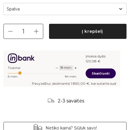
Spalva
Į krepšelį
Įmokos dydis
120,98
€
−
+
18
mėn.
Trukmė:
Skaičiuoti
6
mėn.
84
mėn.
Pavyzdžiui, skolinantis
1 850,00
€, kai sutartis sudaroma
18
mėn. te
2-3 savaitės
Netiko kaina? Siūlyk savo!