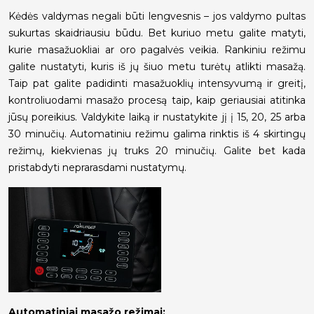
Kėdės valdymas negali būti lengvesnis – jos valdymo pultas
sukurtas skaidriausiu būdu. Bet kuriuo metu galite matyti,
kurie masažuokliai ar oro pagalvės veikia. Rankiniu režimu
galite nustatyti, kuris iš jų šiuo metu turėtų atlikti masažą.
Taip pat galite padidinti masažuoklių intensyvumą ir greitį,
kontroliuodami masažo procesą taip, kaip geriausiai atitinka
jūsų poreikius. Valdykite laiką ir nustatykite jį į 15, 20, 25 arba
30 minučių. Automatiniu režimu galima rinktis iš 4 skirtingų
režimų, kiekvienas jų truks 20 minučių. Galite bet kada
pristabdyti neprarasdami nustatymų.
Automatiniai masažo režimai: