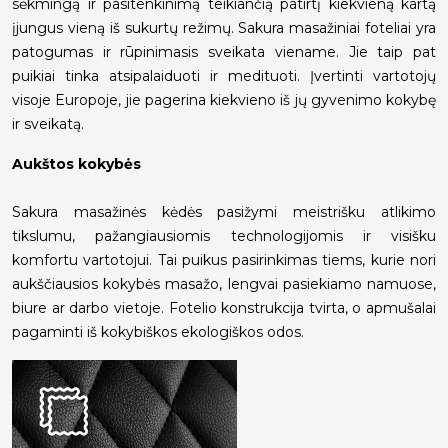
sėkmingą ir pasitenkinimą teikiančią patirtį kiekvieną kartą
įjungus vieną iš sukurtų režimų. Sakura masažiniai foteliai yra
patogumas ir rūpinimasis sveikata viename. Jie taip pat
puikiai tinka atsipalaiduoti ir medituoti. Įvertinti vartotojų
visoje Europoje, jie pagerina kiekvieno iš jų gyvenimo kokybę
ir sveikatą.
Aukštos kokybės
Sakura masažinės kėdės pasižymi meistrišku atlikimo
tikslumu, pažangiausiomis technologijomis ir visišku
komfortu vartotojui. Tai puikus pasirinkimas tiems, kurie nori
aukščiausios kokybės masažo, lengvai pasiekiamo namuose,
biure ar darbo vietoje. Fotelio konstrukcija tvirta, o apmušalai
pagaminti iš kokybiškos ekologiškos odos.